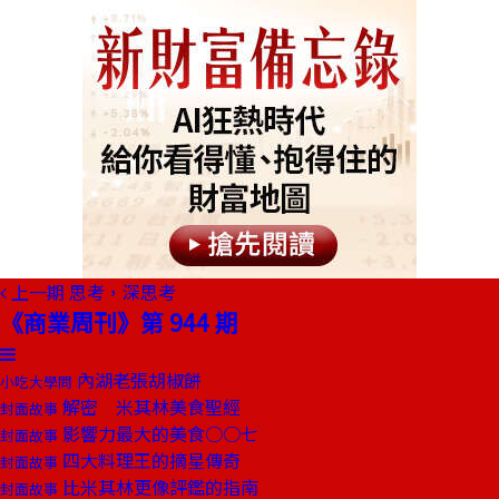
上一期
思考，深思考
《商業周刊》第 944 期
內湖老張胡椒餅
小吃大學問
解密 米其林美食聖經
封面故事
影響力最大的美食○○七
封面故事
四大料理王的摘星傳奇
封面故事
比米其林更像評鑑的指南
封面故事