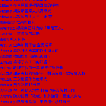
在草原帳棚裡聽野性的呼喚
封面故事
與愛斯基摩人共賞綠光
封面故事
以攻頂證明人生 正流行
封面故事
框架與性別
總編輯的話
認識自己背後的「黑暗巨人」
商場自慢塾
世貿會議的感動
石頭評論
吃人夠夠
去梯言
企業加稅不當 全民埋單
馬丁沃夫
網路狂人馬雲的以小搏大術
人物特寫
換閣揆能治總統跛腳？
焦點新聞
誰得了ＷＴＯ的好處？
全球話題
幹理事長第一年 黃崇仁很挫折
台北耳語
謝壽夫找的操盤手 劉億良讓一銀投資大虧
台北耳語
王永慶長孫首度曝光
特別企劃
黃金記憶15分鐘
商周書摘
墾丁神秘大地主 打造頂級渡假村王國
人物特寫
陳力健靠「敢喊」和蘇艷雪、夏鮑文齊名
人物特寫
炒熱雙卡話題 王嘉樞也炒紅自己
人物特寫