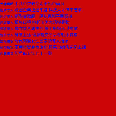
中共中央政令走不出中南海
大陸焦點
跨國企業搶進印度 科技人才供不應求
經濟學人
組聯合政府 伊拉克和平新契機
經濟學人
種族歧視 挑起澳洲大規模暴動
經濟學人
獨立製片難生存 夢工廠嫁入派拉蒙
經濟學人
身價上漲 倫敦證交所爭奪戰添變數
經濟學人
時代轉變女性國家領導人抬頭
國際視窗
軍用車變身休旅車 悍馬車銷售逆勢上揚
國際視窗
阿里郎五年七十一變
商周書摘