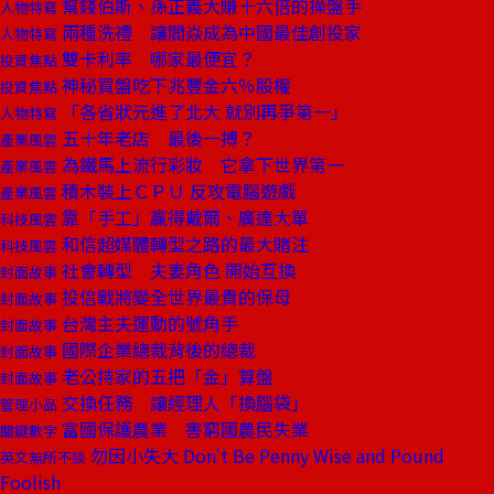
幫錢伯斯、孫正義大賺十六倍的操盤手
人物特寫
兩種洗禮 讓閻焱成為中國最佳創投家
人物特寫
雙卡利率 哪家最便宜？
投資焦點
神秘買盤吃下兆豐金六％股權
投資焦點
「各省狀元進了北大 就別再爭第一」
人物特寫
五十年老店 最後一搏？
產業風雲
為鐵馬上流行彩妝 它拿下世界第一
產業風雲
積木裝上ＣＰＵ 反攻電腦遊戲
產業風雲
靠「手工」贏得戴爾、廣達大單
科技風雲
和信超媒體轉型之路的最大賭注
科技風雲
社會轉型 夫妻角色 開始互換
封面故事
投信戰將變全世界最貴的保母
封面故事
台灣主夫運動的號角手
封面故事
國際企業總裁背後的總裁
封面故事
老公持家的五把「金」算盤
封面故事
交換任務 讓經理人「換腦袋」
管理小品
富國保護農業 害窮國農民失業
關鍵數字
勿因小失大 Don't Be Penny Wise and Pound
英文無所不談
Foolish