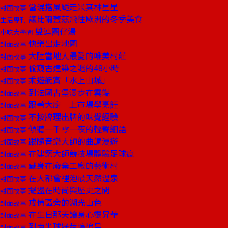
當混搭風颳走米其林星星
封面故事
讓比爾蓋茲飛往歐洲的冬季美食
生活專刊
雙連圓仔湯
小吃大學問
快樂出走地圖
封面故事
大陸當地人最愛的唯美村莊
封面故事
偷窺古建築之謎的48小時
封面故事
乘遊艇賞「水上山城」
封面故事
到法國古堡漫步在雲端
封面故事
跟著大廚 上市場學烹飪
封面故事
不按牌理出牌的味覺經驗
封面故事
傾聽一千零一夜的輕聲細語
封面故事
跟隨音樂大師的曲調漫遊
封面故事
在建築大師競技場體驗足球瘋
封面故事
藏身在廢棄工廠的藝術村
封面故事
在大都會裡泡最天然溫泉
封面故事
擺盪在時尚與歷史之間
封面故事
戒備區旁的湖光山色
封面故事
在生日那天讓身心靈昇華
封面故事
到南半球好萊塢追星
封面故事