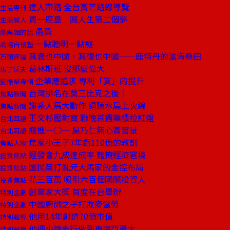
達人帶路 全台賞芒路線導覽
生活專刊
買一座島 圓人生第二個夢
生活質人
愚勇
總編輯的話
一點聰明一點癡
商場自慢塾
其衰也中國，其復也中國——鹿特丹的滄海桑田
石頭評論
葛林斯班 沒那麼偉大
馬丁沃夫
企業應追求 專利「質」的提升
施振榮專欄
台灣排名在莫三比克之後！
焦點新聞
謝系人馬大動作 逼陳水扁上火線
焦點新聞
王文杉壓對寶 聯晚首週業績拉紅盤
台北耳語
搬進一○一 吳乃仁無心賞窗景
台北耳語
焦家小王子7年虧110億的教訓
焦點人物
經發會九成達成率 難掩經濟窘境
投資焦點
國民黨打亂元大馬家的金控布局
投資焦點
花三百萬 吸引六百個國際投資人
投資焦點
創業家大獎 首度在台舉辦
特別企劃
中國廚師之子打敗麥當勞
特別企劃
他用14年創造70億市值
特別報導
他把小鐘表行做到東南亞最大
特別報導