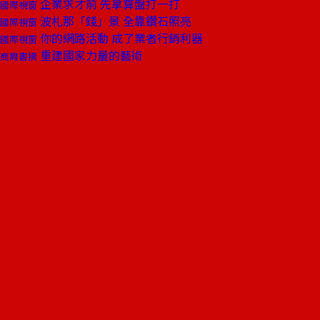
企業求才前 先拿算盤打一打
國際視窗
波札那「錢」景 全靠鑽石照亮
國際視窗
你的網路活動 成了業者行銷利器
國際視窗
重建國家力量的藝術
商周書摘