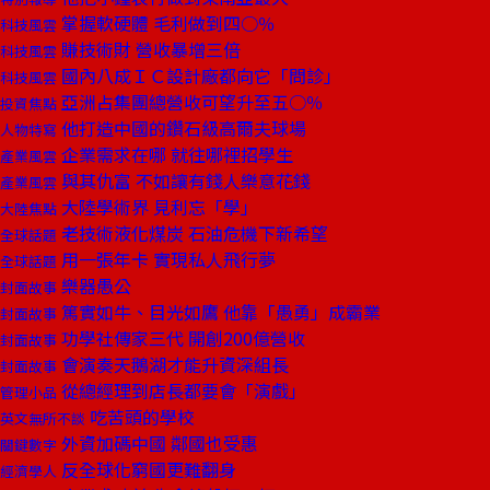
掌握軟硬體 毛利做到四○％
科技風雲
賺技術財 營收暴增三倍
科技風雲
國內八成ＩＣ設計廠都向它「問診」
科技風雲
亞洲占集團總營收可望升至五○％
投資焦點
他打造中國的鑽石級高爾夫球場
人物特寫
企業需求在哪 就往哪裡招學生
產業風雲
與其仇富 不如讓有錢人樂意花錢
產業風雲
大陸學術界 見利忘「學」
大陸焦點
老技術液化煤炭 石油危機下新希望
全球話題
用一張年卡 實現私人飛行夢
全球話題
樂器愚公
封面故事
篤實如牛、目光如鷹 他靠「愚勇」成霸業
封面故事
功學社傳家三代 開創200億營收
封面故事
會演奏天鵝湖才能升資深組長
封面故事
從總經理到店長都要會「演戲」
管理小品
吃苦頭的學校
英文無所不談
外資加碼中國 鄰國也受惠
關鍵數字
反全球化窮國更難翻身
經濟學人