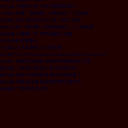
中國和印度 未來發展變數最大
特別企劃
四萬「變形蟲」大軍創造十三倍成長
人物專訪
百年老店德記洋行買了個大烏龍？
產業風雲
對「滴答聲」的熱情創造二十八億業績
焦點人物
大膽賭十年 港商稱霸上海灘
焦點新聞
真誠關心
柯承恩專欄
北京放棄商人治港政策
大陸焦點
Iindependencendependence Secession
英文無所不談
找親信任總裁 布希把世銀當政治工具
經濟學人
人民幣不動如山 亞洲貨幣叫苦
國際視窗
奧斯卡頒獎典禮 變成收視毒藥？
國際視窗
網路泡沫後 創投瞄準嬰兒潮世代
國際視窗
下意識成功法則
商周書摘