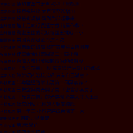
徐旭東拿下太百 被指「黑吃黑」
焦點新聞
遠東進駐後 太百債務卻增加
焦點新聞
投信衝規模 衝到內部起爭議
焦點新聞
迪士尼執行長選才秀 純屬作戲？
全球話題
動畫王國的沉默新國王挑戰不小
全球話題
美國資產吸金力道不減
關鍵數字
國票金的歸屬 藏在美麗華百樂園裡
台北耳語
建華金合併案關鍵二十四小時
投資焦點
台灣人養出美國股市的超級飆股
投資焦點
「喬治瑪麗」 後 萬泰銀趕快幫自己嫁掉
投資焦點
陳維昭的治校成績 只有自己滿意？
焦點人物
半導體通路業出現第二個葉素菲？
科技風雲
王振堂與蘭奇開了間 「密會小套房 」
科技風雲
「光會跌價」的光碟機 產業人才大出走
科技風雲
社交網站 把你的人脈變錢脈
科技風雲
磨十年工 小燈管磨成台灣第一大
科技風雲
創新力是關鍵
施振榮專欄
第2種學位
封面故事
鑑價金字招牌
封面故事