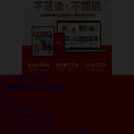
上一期
賺未來的錢
《商業周刊》第 905 期
人小書大
總編輯的話
東南西北「中」
石頭評論
最好時機、最壞局面
去梯言
哥哥說的 我都聽！
焦點人物
做事業就像日本兵 只能進，不能退！
焦點人物