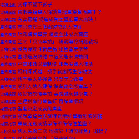
交棒不留下影子
特別企劃
兩個美籍華人從銷售冠軍變賴帳高手？
火線話題
有責無權 將造成獨立董監事大出缺！
火線話題
林宗勇靠三個關鍵撿到大便宜
產業風雲
頎邦購併華宸 躍登全球最大寶座
產業風雲
正文「只快半拍」 稱霸無線網路戰場
產業風雲
沒有爆炸性新產品 經營會更辛苦
人物特寫
富邦還沒站穩 中信又進來湊熱鬧
人物特寫
中華郵政以量制價 郵票投資大復活
產業風雲
和桐陳武雄一接手就面臨生存硬仗
產業風雲
他不要太多機會 只想專心做事
人物特寫
受刑人納入健保 保費要全民買單？
產業風雲
震災捐款慢半拍 美國越來越小氣？
火線話題
重建相關行業當紅 再保業慘賠
火線話題
器度決定成就的高度
封面故事
我想拿掉台泥50年的老引擎放到陳列館
封面故事
辜成允的成績單保不保得住董座？
封面故事
別人失敗三次 他將靠「錯位經營」崛起？
大陸焦點
從以美制台到 「逼美制台」
大陸焦點