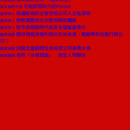
句點那個年代的Period
英文無所不談
俄羅斯政府主導空殼公司入主能源業
經濟學人
微軟獨霸地位在歐洲踢到鐵板
經濟學人
股市高報酬時代結束多儲蓄最實在
經濟學人
購併與瘦身獲利模式失效雀巢、寶鹼學耐吉變行銷公
國際視窗
司？
找醫生當顧問生技投資公司身價大漲
國際視窗
善用「水桶理論」 搞定人際關係
商周書摘