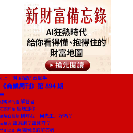
上一期
跳耀的拳擊手
《商業周刊》第 894 期
解答者
總編輯的話
板塊挪移
石頭評論
稱呼我「何先生」好嗎？
商場自慢塾
誰落跑？誰死守？
去梯言
台灣困境的解答者
特別企劃