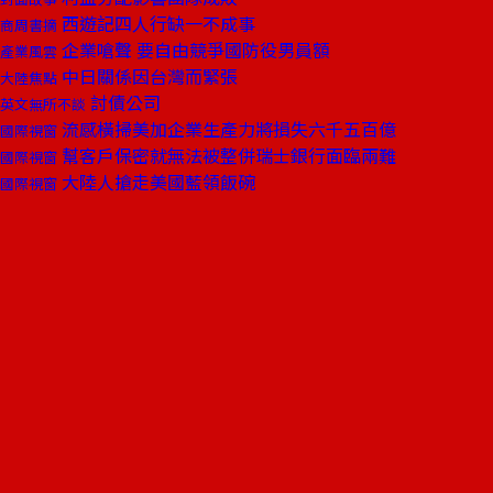
西遊記四人行缺一不成事
商周書摘
企業嗆聲 要自由競爭國防役男員額
產業風雲
中日關係因台灣而緊張
大陸焦點
討債公司
英文無所不談
流感橫掃美加企業生產力將損失六千五百億
國際視窗
幫客戶保密就無法被整併瑞士銀行面臨兩難
國際視窗
大陸人搶走美國藍領飯碗
國際視窗