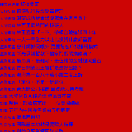
紅樓夢宴
陳文茜專欄
德儀執行長談變革管理
火線話題
渴望成功就會謙虛聚焦在客戶身上
人物專訪
林百里最熱門的接班人
人物特寫
林玉嘉靠「三不」帶領台玻連賺四十年
人物專訪
一人一業全力以赴比投資什麼都重要
人物專訪
會計師抓假帳外 更要幫客戶找賺錢模式
產業風雲
新光爭議暫歇下齣家鬥戲碼換誰演？
產業風雲
最昂貴、最難考、最值錢的金融證照登台
產業風雲
昔日網通股王被併是最好出路？
產業風雲
鴻海為一百八十萬小錢二度上訴
產業風雲
「定位，不是一步到位」
產業風雲
台大開公司招商 籌資能力待考驗
產業風雲
大陸ＭＢＡ錢途佳 但品質不齊
知識
哈佛、耶魯培育出十一位美國總統
知識
五年內中國零售業前五強底定
知識
職場西遊記
封面故事
團隊基本功就是要聽人指揮
封面故事
利益分配影響團隊成敗
封面故事