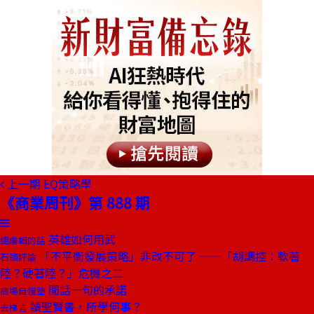
上一期
EQ策略學
《商業周刊》第 888 期
英雄如何用武
總編輯的話
「不平衡發展策略」非改不可了 ——「胡調控：軟著
石頭評論
陸？硬著陸？」危機之二
閒話一句的承諾
商場自慢塾
讀聖賢書，所學何事？
去梯言