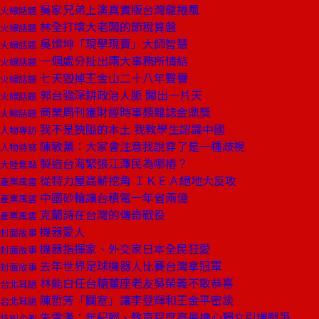
吳家兄弟上演真實版台灣龍捲風
火線話題
林全打壞大老闆的節稅算盤
火線話題
吳燦坤「現學現賣」大師智慧
火線話題
一個處分扯出兩大事務所情結
火線話題
七天毀掉王金山二十八年聲譽
火線話題
郭台強深耕政治人脈 闖出一片天
火線話題
商業周刊獲財經時事類雜誌金鼎獎
火線話題
我不是狹隘的本土 我教學生認識中國
人物專訪
陳敏薰：大家會注意我說穿了是一種歧視
人物特寫
製造台海緊張江澤民為哪樁？
大陸焦點
從特力屋高薪挖角 ＩＫＥＡ絕地大反攻
產業風雲
中國砂輪讓台積電一年省兩億
產業風雲
克蘭詩在台灣的傳奇戰役
產業風雲
機器愛人
封面故事
機器指揮家、外交家日本全民狂愛
封面故事
去年世界足球機器人比賽台灣拿冠軍
封面故事
林能白任台糖董座老友吳榮義不敢恭喜
台北耳語
陳哲芳「闢室」讓李登輝和王金平密談
台北耳語
朱雲漢：年紀輕、教育程度高最擔心獨立引爆戰爭
特別企劃