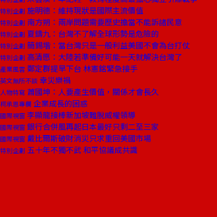
施明德：維持現狀是國際主流價值
特別企劃
南方朔：兩岸問題需要歷史擔當不能訴諸民意
特別企劃
夏鑄九：台灣不了解全球形勢是危險的
特別企劃
簡錫堦：當台灣只是一般利益美國不會為台打仗
特別企劃
高清愿：大陸若準備好可能一天就解決台灣了
特別企劃
鄭定群提早下台 林憲銘緊急接手
產業風雲
幸災樂禍
英文無所不談
蕭國坤：人要產生價值，關係才會長久
人物特寫
企業成長的困惑
柯承恩專欄
李顯龍接棒新加坡難脫威權領導
國際視窗
銀行合併風再起日本最好只剩二至三家
國際視窗
戴比爾斯破財消災只求重回美國市場
國際視窗
五十年不獨不武 和平協議成共識
特別企劃