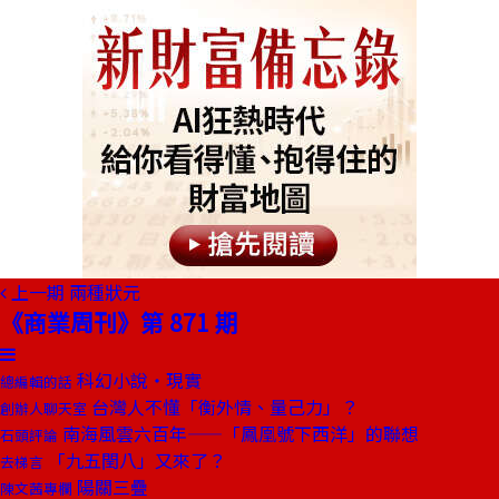
上一期
兩種狀元
《商業周刊》第 871 期
科幻小說‧現實
總編輯的話
台灣人不懂「衡外情、量己力」？
創辦人聊天室
南海風雲六百年——「鳳凰號下西洋」的聯想
石頭評論
「九五閏八」又來了？
去梯言
陽關三疊
陳文茜專欄