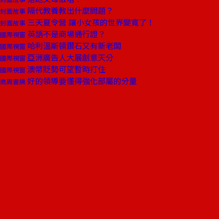
隔代教養教出什麼問題？
封面故事
三天夏令營 讓小女孩的世界變寬了！
封面故事
英語不是商場通行證？
國際視窗
哈利溫斯頓鑽石又有新老闆
國際視窗
亞洲廣告人大展創意天分
國際視窗
澳幣貶勢可望暫時打住
國際視窗
好的領導要懂得強化部屬的分量
商周書摘