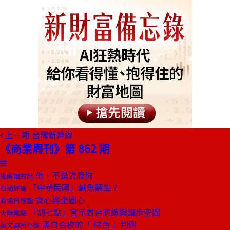
上一期
台灣新幹線
《商業周刊》第 862 期
他，不是流浪狗
總編輯的話
「中華民國」鹹魚翻生？
石頭評論
貪心與企圖心
商場自慢塾
「胡七點」宣示對台底線與讓步空間
大陸焦點
黑白合校的「 棕色 」判例
英文無所不談