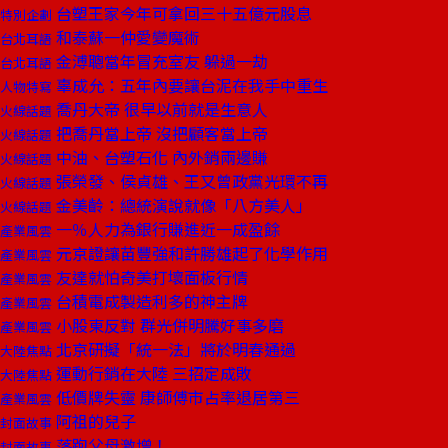
台塑王家今年可拿回三十五億元股息
特別企劃
和泰蘇一仲愛變魔術
台北耳語
金溥聰當年冒充室友 躲過一劫
台北耳語
辜成允：五年內要讓台泥在我手中重生
人物特寫
喬丹大帝 很早以前就是生意人
火線話題
把喬丹當上帝 沒把顧客當上帝
火線話題
中油、台塑石化 內外銷兩邊賺
火線話題
張榮發、侯貞雄、王又曾政黨光環不再
火線話題
金美齡：總統演說就像「八方美人」
火線話題
一％人力為銀行賺進近一成盈餘
產業風雲
元京證讓苗豐強和許勝雄起了化學作用
產業風雲
友達就怕奇美打壞面板行情
產業風雲
台積電成製造利多的神主牌
產業風雲
小股東反對 群光併明騰好事多磨
產業風雲
北京研擬「統一法」將於明春通過
大陸焦點
運動行銷在大陸 三招定成敗
大陸焦點
低價牌失靈 康師傅市占率退居第三
產業風雲
阿祖的兒子
封面故事
落跑父母激增！
封面故事