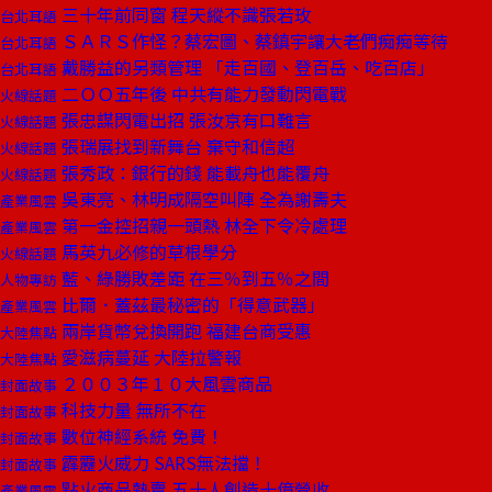
三十年前同窗 程天縱不識張若玫
台北耳語
ＳＡＲＳ作怪？蔡宏圖、蔡鎮宇讓大老們痴痴等待
台北耳語
戴勝益的另類管理 「走百國、登百岳、吃百店」
台北耳語
二ＯＯ五年後 中共有能力發動閃電戰
火線話題
張忠謀閃電出招 張汝京有口難言
火線話題
張瑞展找到新舞台 棄守和信超
火線話題
張秀政：銀行的錢 能載舟也能覆舟
火線話題
吳東亮、林明成隔空叫陣 全為謝壽夫
產業風雲
第一金控招親一頭熱 林全下令冷處理
產業風雲
馬英九必修的草根學分
火線話題
藍、綠勝敗差距 在三％到五％之間
人物專訪
比爾．蓋茲最秘密的「得意武器」
產業風雲
兩岸貨幣兌換開跑 福建台商受惠
大陸焦點
愛滋病蔓延 大陸拉警報
大陸焦點
２００３年１０大風雲商品
封面故事
科技力量 無所不在
封面故事
數位神經系統 免費！
封面故事
霹靂火威力 SARS無法擋！
封面故事
點火商品熱賣 五十人創造十億營收
產業風雲