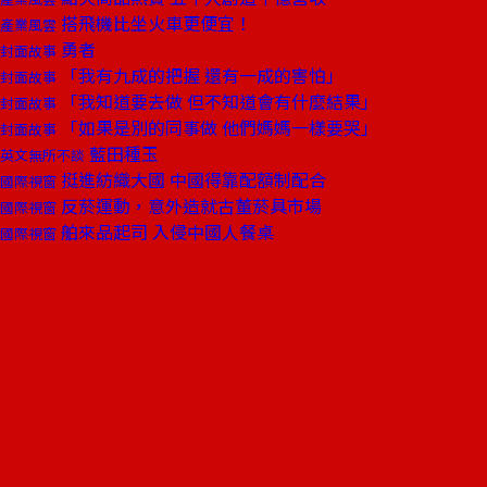
搭飛機比坐火車更便宜！
產業風雲
勇者
封面故事
「我有九成的把握 還有一成的害怕」
封面故事
「我知道要去做 但不知道會有什麼結果」
封面故事
「如果是別的同事做 他們媽媽一樣要哭」
封面故事
藍田種玉
英文無所不談
挺進紡織大國 中國得靠配額制配合
國際視窗
反菸運動，意外造就古董菸具市場
國際視窗
舶來品起司 入侵中國人餐桌
國際視窗