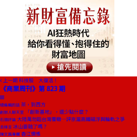
上一期
科技股 大復活！
《商業周刊》第 823 期
茶，到西方
總編輯的話
「創新基地」，還少點什麼？
創辦人聊天室
大陸萬勿蹈台灣覆轍─評京滬高鐵磁浮與輪軌之爭
石頭評論
冰山要融了嗎？
去梯言
香江惆悵
陳文茜專欄