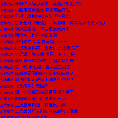
宋學仁演講秀專業 媒體只想追八卦
台北耳語
小股東疲勞轟炸 陳聖德坐不住
台北耳語
王得山轉換跑道不忘「稅稅念」
台北耳語
當李登輝「厝邊」 吳伯雄「有點黏又不會太黏」
台北耳語
游錫堃變臉：不要把我看扁了
人物特寫
閣揆官邸也是生態樂園
人物特寫
陳由豪在大陸 越玩越小……
火線話題
說沒想過與第一金合併 是太噁心了
火線話題
李焜耀、許文龍 誰是ＴＦＴ一哥？
火線話題
蔡明忠兄弟信賴的台固新總經理
火線話題
這一晚 張忠謀、曹興誠王見王
火線話題
高鐵將是國內航空業的終結者？
火線話題
司法院制定政策 我被排拒在外！
人物專訪
【台灣味】走國際
封面故事
調一杯珍珠奶茶四百頁操作手冊
封面故事
加盟睜大眼小店致富第一步
封面故事
生技產業掀起「養老鼠」熱
產業風雲
工業設計可以創造八成的營收價值
產業風雲
空降部隊領導學
柯承恩專欄