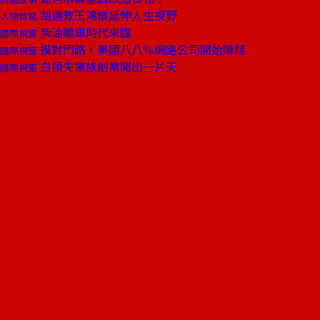
胡適教王鴻嬪延伸人生視野
人物特寫
柴油轎車時代來臨
國際視窗
摸對門路，美國八八％網路公司開始賺錢
國際視窗
白領失業族創業闖出一片天
國際視窗