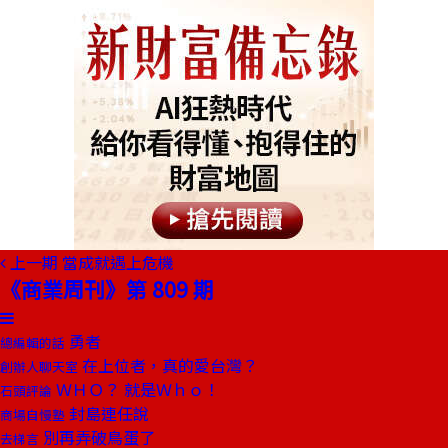
上一期
當成就遇上危機
《商業周刊》第 809 期
勇者
總編輯的話
在上位者，真的愛台灣？
創辦人聊天室
ＷＨＯ？ 就是Ｗｈｏ！
石頭評論
封島連任說
商場自慢塾
別再弄破鳥蛋了
去梯言