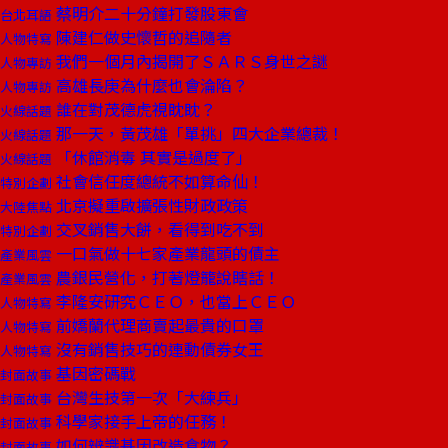
蔡明介二十分鐘打發股東會
台北耳語
陳建仁做史懷哲的追隨者
人物特寫
我們一個月內揭開了ＳＡＲＳ身世之謎
人物專訪
高雄長庚為什麼也會淪陷？
人物專訪
誰在對茂德虎視眈眈？
火線話題
那一天，黃茂雄「單挑」四大企業總裁！
火線話題
「休館消毒 其實是過度了」
火線話題
社會信任度總統不如算命仙！
特別企劃
北京擬重啟擴張性財政政策
大陸焦點
交叉銷售大餅，看得到吃不到
特別企劃
一口氣做十七家產業龍頭的債主
產業風雲
農銀民營化，打著燈籠說瞎話！
產業風雲
李隆安研究ＣＥＯ，也當上ＣＥＯ
人物特寫
前嬌蘭代理商賣起最貴的口罩
人物特寫
沒有銷售技巧的連動債券女王
人物特寫
基因密碼戰
封面故事
台灣生技第一次「大練兵」
封面故事
科學家接手上帝的任務！
封面故事
如何辨識基因改造食物？
封面故事