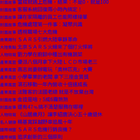
當成就遇上危機，結果：不是0，就是100
封面故事
客服系統回復兩小時內搞定！
封面故事
讓在家隔離的員工也能照樣接單
封面故事
危機處理第一件事︰凝聚共識
封面故事
透視職場七大危機
封面故事
ＳＡＲＳ引燃大陸寧靜革命
商業周刊
北京ＳＡＲＳ火線來了個打火悍將
大陸焦點
劉力學在廚餘中種出有機蔬菜
人物特寫
優派八個月拿下大陸ＬＣＤ市場老三
產業風雲
高志尚要辦電玩「奧林匹克」大賽
產業風雲
小學畢業的老闆 拿下三座金質獎
產業風雲
滾石移動一年內營收十倍速成長
產業風雲
法雅客的法國老總 就是不放棄台灣
產業風雲
金控是啥﹖5成6霧煞煞
封面故事
還有47﹪搞不清楚服務在哪裡
封面故事
《山居歲月》讓李紹唐決心五十歲退休
人物特寫
楊基寬踩越野車追風十年
名人健康
ＳＡＲＳ危機行銷良機？
國際視窗
追求創新的三個原則
國際視窗