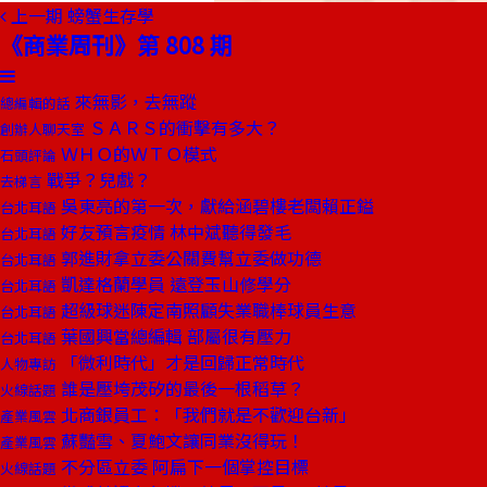
上一期
螃蟹生存學
《商業周刊》第 808 期
來無影，去無蹤
總編輯的話
ＳＡＲＳ的衝擊有多大？
創辦人聊天室
ＷＨＯ的ＷＴＯ模式
石頭評論
戰爭？兒戲？
去梯言
吳東亮的第一次，獻給涵碧樓老闆賴正鎰
台北耳語
好友預言疫情 林中斌聽得發毛
台北耳語
郭進財拿立委公關費幫立委做功德
台北耳語
凱達格蘭學員 遠登玉山修學分
台北耳語
超級球迷陳定南照顧失業職棒球員生意
台北耳語
葉國興當總編輯 部屬很有壓力
台北耳語
「微利時代」才是回歸正常時代
人物專訪
誰是壓垮茂矽的最後一根稻草？
火線話題
北商銀員工：「我們就是不歡迎台新」
產業風雲
蘇豔雪、夏鮑文讓同業沒得玩！
產業風雲
不分區立委 阿扁下一個掌控目標
火線話題