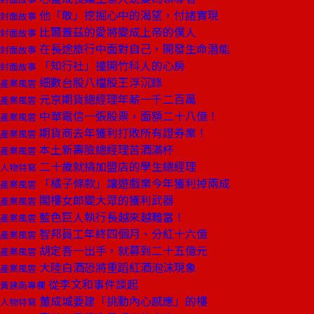
他「敢」挖掘心中的渴望，付諸實現
封面故事
比爾蓋茲的愛將變成上帝的僕人
封面故事
在長途旅行中面對自己，開發生命潛能
封面故事
「知行社」撞開竹科人的心房
封面故事
細數台股八檔股王浮沉錄
產業風雲
元京期貨總經理年薪一千二百萬
產業風雲
中華電信一張股票，面額二十八億！
產業風雲
期貨商去年獲利打敗所有證券業！
產業風雲
本土新壽險總經理苦酒滿杯
產業風雲
二十歲就搞加盟店的學生總經理
人物特寫
「橘子條款」讓遊戲業今年獲利掉兩成
產業風雲
閣樓女郎變大眾的獲利武器
產業風雲
藍色巨人執行長越來越難當！
產業風雲
智邦員工年終四個月、分紅十六億
產業風雲
胡定吾一出手，就募到二十五億元
產業風雲
大陸白酒恐將重蹈紅酒泡沫現象
產業風雲
從李文和事件談起
黃建南專欄
董成城要建「挑動內心感應」的樓
人物特寫