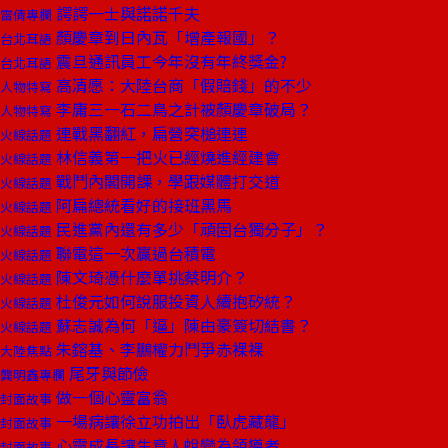
諤諤一士與諾諾千夫
雷倩專欄
顏慶章到日內瓦「增產報國」？
台北耳語
震旦通訊員工今年沒有年終獎金?
台北耳語
高清愿：大陸台商「假賠錢」的不少
人物特寫
李庸三一石二鳥之計被顏慶章破局？
人物特寫
連戰黑翻紅，扁營突槌連連
火線話題
林信義第一把火已經燒進經建會
火線話題
戰鬥內閣開課，學跟媒體打交道
火線話題
阿扁總統看好的接班黑馬
火線話題
民進黨內還有多少「頑固台獨分子」？
火線話題
聯電這一次贏過台積電
火線話題
陳文琦憑什麼單挑蔡明介？
火線話題
杜俊元如何說服投資人續抱矽統？
火線話題
蘇志誠為何「逼」陳由豪簽切結書？
火線話題
朱鎔基、李鵬權力鬥爭赤裸裸
大陸焦點
尾牙與節儉
龔明鑫專欄
做一個心靈富翁
封面故事
一場病讓徐立功拍出「臥虎藏龍」
封面故事
心靈成長讓生意人蛻變為領導者
封面故事