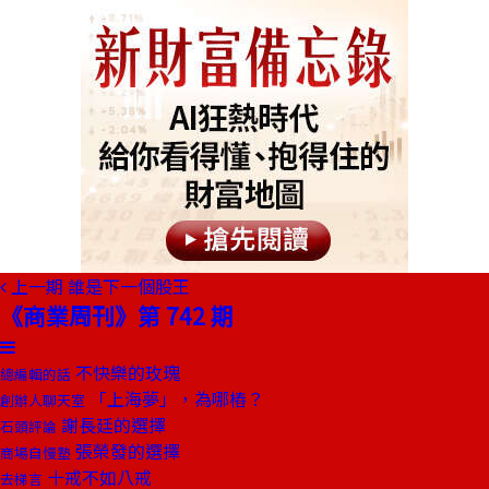
上一期
誰是下一個股王
《商業周刊》第 742 期
不快樂的玫瑰
總編輯的話
「上海夢」，為哪樁？
創辦人聊天室
謝長廷的選擇
石頭評論
張榮發的選擇
商場自慢塾
十戒不如八戒
去梯言