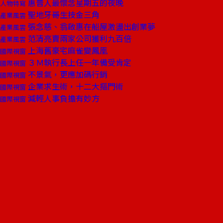
惠普人最懷念星期五的夜晚
人物特寫
聖地牙哥生技金三角
產業風雲
張念慈、翁啟惠在船屋激盪出創業夢
產業風雲
范清亮賣兩家公司獲利九百倍
產業風雲
上海舊豪宅麻雀變鳳凰
國際視窗
３Ｍ執行長上任一年備受肯定
國際視窗
不景氣，更應加碼行銷
國際視窗
企業求生術，十二大摳門術
國際視窗
減輕人事負擔有妙方
國際視窗