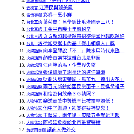
「好用」的人正當紅
商場自慢塾
江澤民與璩美鳳
去梯言
彩券－烹小鮮
雷倩專欄
葉菊蘭：呂學錦比毛治國更三八！
台北耳語
王金平自曝十年前秘辛
台北耳語
３Ｇ執照越標越高招待便當也越吃越好
台北耳語
徐旭東獲卡內基「傑出領導人」獎
台北耳語
向李登輝說「不！」陳水扁時代來臨！
火線話題
顏慶章選擇遠離台北是非圈
火線話題
江丙坤落馬，企業界失望
火線話題
張俊雄壞了謝長廷的連任算盤
火線話題
財劃法讓宋楚瑜、馬英九「擦出火花」
火線話題
兩百元新鈔給國民黨面子、民進黨裡子
火線話題
和信為何放棄３Ｇ執照？
火線話題
樂透頭獎中獎機率比被雷擊還低！
人物特寫
他中了樂透，卻變得疑神疑鬼！
人物特寫
王鍾渝︰兩年後，東隆五金就能再起
人物特寫
阿根廷危機給北京敲響警鐘
大陸焦點
讓商人做外交
黃建南專欄