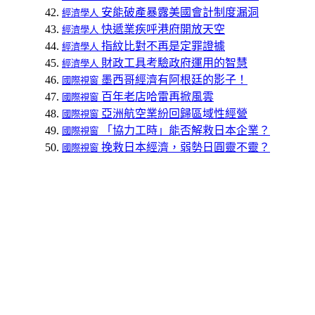
安能破產暴露美國會計制度漏洞
經濟學人
快遞業疾呼港府開放天空
經濟學人
指紋比對不再是定罪證據
經濟學人
財政工具考驗政府運用的智慧
經濟學人
墨西哥經濟有阿根廷的影子！
國際視窗
百年老店哈雷再掀風雲
國際視窗
亞洲航空業紛回歸區域性經營
國際視窗
「協力工時」能否解救日本企業？
國際視窗
挽救日本經濟，弱勢日圓靈不靈？
國際視窗