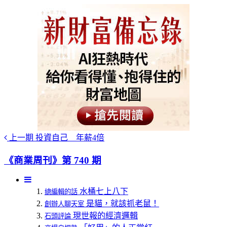
上一期
投資自己 年薪4倍
《商業周刊》第 740 期
水桶七上八下
總編輯的話
是貓，就該抓老鼠！
創辦人聊天室
現世報的經濟邏輯
石頭評論