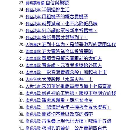
自信與樂觀
龔明鑫專欄
半價過好生活
封面故事
用租機子的概念買機子
封面故事
就算減薪，也不必降低品味
封面故事
何必讓鈔票被新車折舊掉？
封面故事
捨新買舊才算賺到了！
封面故事
五到十年內，是競爭激烈的艱困年代
人物專訪
五大壽險業今年投資策略
產業風雲
黃調貴是蔡宏圖眼前的大紅人
產業風雲
寶來證、元京考慮嫁給外國人
產業風雲
「影音消費概念股」卯起來上市
產業風雲
大陸股民「水深火熱」！
大陸焦點
宋如華從推銷員變身價十七億富豪
人物特寫
穀倉裡的工程師，賺股王蔡明介的錢
產業風雲
羅素鳳還巢，朗訊女救星
產業風雲
「鴻海是今年主機板業最大變數」
產業風雲
關貿切不斷財政部的臍帶
產業風雲
古厝疊上現代化大樓，喊價十五億
產業風雲
張國興的葡萄一公斤賣到四百元
產業風雲