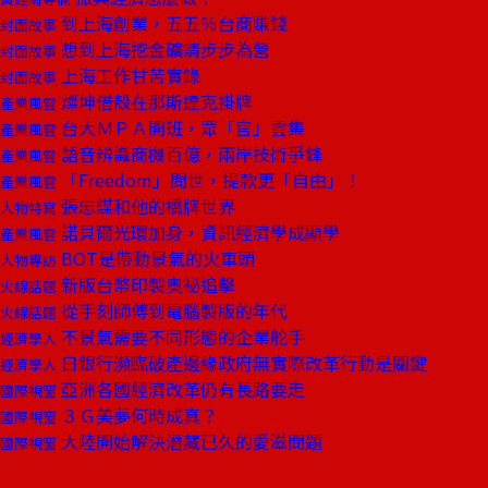
到上海創業，五五％台商賺錢
封面故事
想到上海挖金礦請步步為營
封面故事
上海工作甘苦實錄
封面故事
燦坤借殼在那斯達克掛牌
產業風雲
台大ＭＰＡ開班，眾「官」雲集
產業風雲
語音辨識商機百億，兩岸技術爭鋒
產業風雲
「Freedom」問世，提款更「自由」！
產業風雲
張忠謀和他的橋牌世界
人物特寫
諾貝爾光環加身，資訊經濟學成顯學
產業風雲
BOT是帶動景氣的火車頭
人物專訪
新版台幣印製奧祕追擊
火線話題
從手刻師傅到電腦製版的年代
火線話題
不景氣需要不同形態的企業舵手
經濟學人
日銀行瀕臨破產邊緣政府無實際改革行動是關鍵
經濟學人
亞洲各國經濟改革仍有長路要走
國際視窗
３Ｇ美夢何時成真？
國際視窗
大陸開始解決潛藏已久的愛滋問題
國際視窗