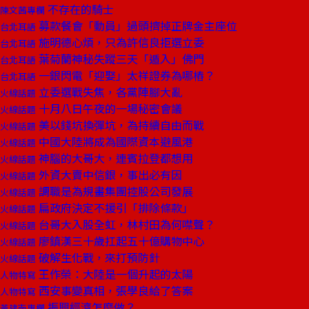
不存在的騎士
陳文茜專欄
募款餐會「動員」過頭擠掉正牌金主座位
台北耳語
施明德心煩，只為許信良拒選立委
台北耳語
葉菊蘭神秘失蹤三天「遁入」佛門
台北耳語
一銀閃電「迎娶」太祥證券為哪樁？
台北耳語
立委選戰失焦，各黨陣腳大亂
火線話題
十月八日午夜的一場秘密會議
火線話題
美以錢坑換彈坑，為持續自由而戰
火線話題
中國大陸將成為國際資本避風港
火線話題
神腦的大哥大，連賓拉登都想用
火線話題
外資大賣中信銀，事出必有因
火線話題
調職是為規畫集團控股公司發展
火線話題
扁政府決定不援引「排除條款」
火線話題
台哥大入股全虹，林村田為何噤聲？
火線話題
廖鎮漢三十歲扛起五十億購物中心
火線話題
破解生化戰，來打預防針
火線話題
王作榮：大陸是一個升起的太陽
人物特寫
西安事變真相，張學良給了答案
人物特寫
振興經濟怎麼做？
黃建南專欄