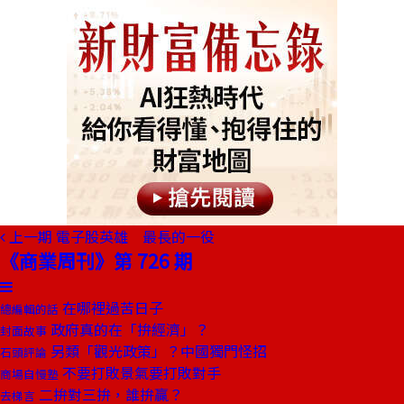
上一期
電子股英雄 最長的一役
《商業周刊》第 726 期
在哪裡過苦日子
總編輯的話
政府真的在「拚經濟」？
封面故事
另類「觀光政策」？中國獨門怪招
石頭評論
不要打敗景氣要打敗對手
商場自慢塾
二拚對三拚，誰拚贏？
去梯言