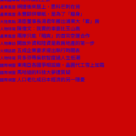
網捷後來居上，思科芒刺在背
產業風雲
永豐餘併華紙，是為了「瘦身」
產業風雲
湯臣董事長湯君年搬出浦東大「套」房
大陸焦點
陳偉文：我賣的車要比玉山高
人物特寫
兩岸只能「暗爽」的首宗空運合作
產業風雲
開放外資和陸資是救房地產的第一步
人物專訪
五成企業要求提出執行時間表
火線話題
貝多芬帶吳欽智度過人生低潮
人物特寫
東南亞各國爭相設廠，晶圓代工雪上加霜
國際視窗
馬哈迪的科技大夢遭質疑
國際視窗
人口老化成日本經濟的另一隱憂
國際視窗