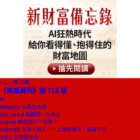
上一期
出路
《商業周刊》第 718 期
太陽生命學
總編輯的話
醒醒罷，台灣人
創辦人聊天室
觸底回升？何時？
石頭評論
生意千面人——土增稅減半，萬萬不可
商場自慢塾
呂秀蓮兵法
去梯言