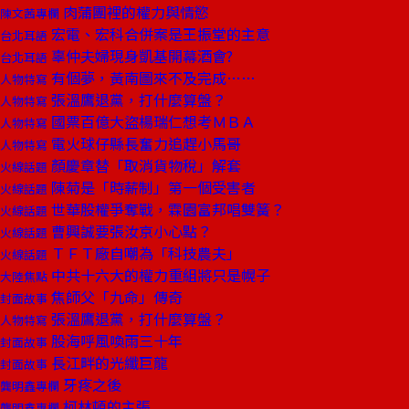
肉蒲團裡的權力與情慾
陳文茜專欄
宏電、宏科合併案是王振堂的主意
台北耳語
辜仲夫婦現身凱基開幕酒會?
台北耳語
有個夢，黃南圖來不及完成……
人物特寫
張溫鷹退黨，打什麼算盤？
人物特寫
國票百億大盜楊瑞仁想考ＭＢＡ
人物特寫
電火球仔縣長奮力追趕小馬哥
人物特寫
顏慶章替「取消貨物稅」解套
火線話題
陳菊是「時薪制」第一個受害者
火線話題
世華股權爭奪戰，霖園富邦唱雙簧？
火線話題
曹興誠要張汝京小心點？
火線話題
ＴＦＴ廠自嘲為「科技農夫」
火線話題
中共十六大的權力重組將只是幌子
大陸焦點
焦師父「九命」傳奇
封面故事
張溫鷹退黨，打什麼算盤？
人物特寫
股海呼風喚雨三十年
封面故事
長江畔的光纖巨龍
封面故事
牙疼之後
龔明鑫專欄
柯林頓的主張
龔明鑫專欄