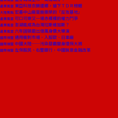
東亞科技衣錦還鄉，搶下ＴＤＲ榜眼
產業風雲
宏基中山廠是施振榮的「反攻基地」
大陸焦點
可口可樂又一場赤裸裸的權力鬥爭
產業風雲
澎湖能成為台灣拉斯維加斯？
產業風雲
六年困頓磨出億萬身價大導演
產業風雲
通用衝刺市場，入股歐、日車廠
國際視窗
中國大陸──污染惡霸變身環保大將
國際視窗
左保股民、右整銀行，中國銳意金融改革
國際視窗