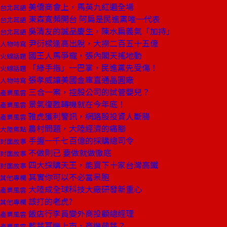
美僑商會上，馬英九紅遍全場
台北耳語
東森寬頻開台 阿扁是民進黨唯一代表
台北耳語
吳清友的誠品慶生，陳水扁義氣「加持」
台北耳語
尹衍樑逢高出脫，大撈二百五十五億
人物特寫
國王人馬爭寵，張內閣天搖地動
火線話題
「綠手指」一巴掌，民進黨先受傷！
火線話題
張孝威讓美國金庫直通晶圓廠
人物特寫
三合一案，控股公司的試管嬰兒？
產業風雲
景氣復甦轉機就在今年底！
產業風雲
雅虎獲利警訊，網路股投資人斷腸
產業風雲
農村問題，大陸經濟的痛腳
大陸焦點
手握一千七百億的採購總司令
封面故事
不做則已 要做就做徹底
封面故事
四大採購天王，能買下十家台灣高鐵
封面故事
其實你可以不必當呆胞
其他專欄
大陸成全球科技大廠研發新重心
產業風雲
該打的老虎?
其他專欄
飯店行李員變外商投顧總經理
產業風雲
藍芽耳機上市，商機萌芽？
產業風雲