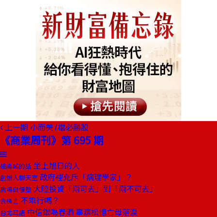
上一期
小而美7檔必勝股
《商業周刊》第 695 期
坐上旭日的人
總編輯的話
政府裡充斥「病理學家」？
創辦人聊天室
大陸投資「兩可去」到「兩不可去」
商場自慢塾
不乖行嗎？
去梯言
中信銀喝春酒 辜濂松憶亡母落淚
台北耳語