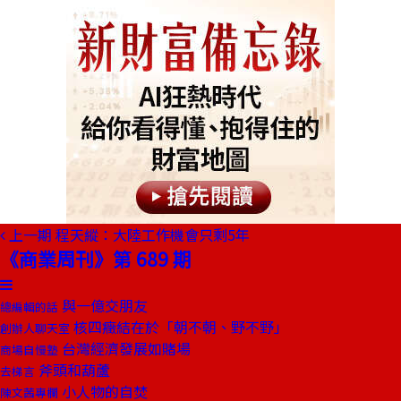
上一期
程天縱：大陸工作機會只剩5年
《商業周刊》第 689 期
與一億交朋友
總編輯的話
核四癥結在於「朝不朝、野不野」
創辦人聊天室
台灣經濟發展如賭場
商場自慢塾
斧頭和葫蘆
去梯言
小人物的自焚
陳文茜專欄