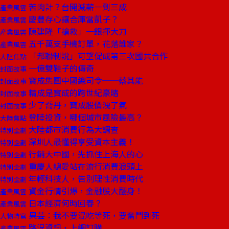
苦肉計？台開減薪一到三成
產業風雲
慶豐存心讓合庫當凱子？
產業風雲
陳建隆「搶救」一銀揮大刀
產業風雲
五千萬支手機訂單，花落誰家？
產業風雲
「邦聯制說」可望促成第三次國共合作
大陸焦點
一億雙鞋子的傳奇
封面故事
寶成集團中國總司令──蔡其能
封面故事
精成是寶成的跨世紀豪賭
封面故事
少了喬丹，寶成股價洩了氣
封面故事
登陸投資，哪個城市風險最高？
大陸焦點
大陸都市消費行為大調查
特別企劃
深圳人最懂得享受資本主義！
特別企劃
行銷大中國，先抓住上海人的心
特別企劃
重慶人總愛站在流行消費浪頭上
特別企劃
年輕科技人，告別理性消費時代
特別企劃
資金行情引爆，金融股大翻身！
產業風雲
日本經濟何時回春？
產業風雲
果芸：我不要混吃等死，要奮鬥到死
人物特寫
路況資訊，上網訂購
產業風雲