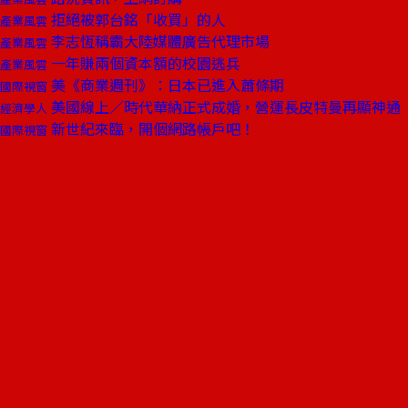
拒絕被郭台銘「收買」的人
產業風雲
李志恆稱霸大陸媒體廣告代理市場
產業風雲
一年賺兩個資本額的校園逃兵
產業風雲
美《商業週刊》：日本已進入蕭條期
國際視窗
美國線上／時代華納正式成婚，營運長皮特曼再顯神通
經濟學人
新世紀來臨，開個網路帳戶吧！
國際視窗