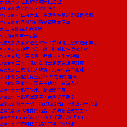
大陸將加快城鎮化進程
大陸焦點
夢想跳票，誰在膨風？
特別企劃
小車拚大車，生活影像館玩到彈盡援絕
特別企劃
威客餐飲網勒緊褲帶賣便當
特別企劃
亞馬遜經驗
詹宏志專欄
單一品牌
李宏麟專欄
黃金文憑落誰家？資訊博士敗給通訊博士！
封面故事
安仲明心念一轉，數據和生活接上線
封面故事
瞿有若多走一哩路，人生大轉彎
封面故事
三十一歲的女博士鎖定通訊押對寶
封面故事
生技博士大缺貨，月薪七萬二起跳！
封面故事
授權的孫道存VS.集權的徐旭東
人物特寫
孫道存：現在不缺錢，只缺人才
人物特寫
水稻不吃水，豬圈變工廠
產業風雲
水稻基因定序，台灣玩不起？
產業風雲
養三十頭「特異功能豬」，價值四十八億
產業風雲
陳武雄愛的結晶，高清愿喧賓奪主？
產業風雲
Linuxfab 向一億五千萬元說「不！」
產業風雲
年盛科技老總的爬格子行銷術
產業風雲