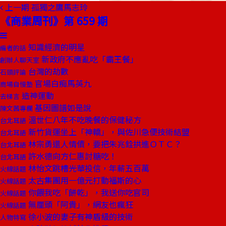
上一期
孤獨之鷹馬志玲
《商業周刊》第 659 期
知識經濟的明星
編者的話
新政府不應亂吃「霸王餐」
創辦人聊天室
台灣的劫數
石頭評論
官場白痴馬英九
商場自慢塾
造神運動
去梯言
基因圖譜如是說
陳文茜專欄
溫世仁八年不吃晚餐的保健秘方
台北耳語
新竹貨運坐上「神轎」，與佐川急便技術結盟
台北耳語
林宗勇還人情債，要把朱兆銓拱進ＯＴＣ？
台北耳語
許水德向方仁惠討糖吃！
台北耳語
林怡文跳槽光華投信，年薪五百萬
火線話題
太古集團用一億元打動福斯的心
火線話題
你餵我吃「餅乾」，我送你吃官司
火線話題
無厘頭「阿貴」，網友也瘋狂
火線話題
徐小波的妻子有神盾級的技術
人物特寫