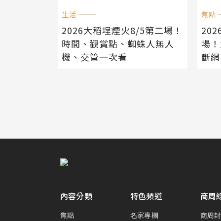
生活
焦點
2026大稻埕煙火8/5第二場！
202
時間、觀賞點、蜘蛛人無人
場！
機、交管一次看
斷網
內容分類
特色頻道
商周
焦點
名家專欄
商周