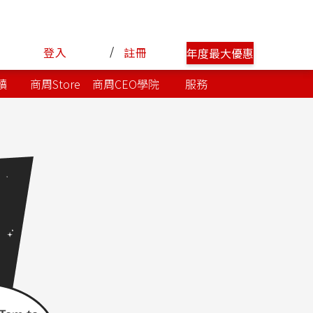
/
登入
註冊
年度最大優惠
讀
商周Store
商周CEO學院
服務