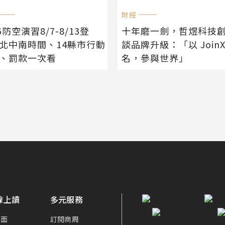
財經
6防空演習8/7-8/13登
十年磨一劍，哲煜科技
北中南時間、14縣市行動
談品牌升級：「以 JoinX
、罰款一次看
名，參與世界」
線上讀
多元服務
封面
訂閱商周