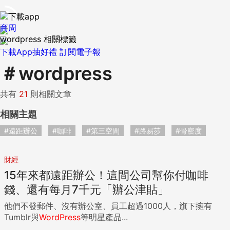
商周
wordpress 相關標籤
下載App抽好禮
訂閱電子報
＃
wordpress
共有
21
則相關文章
相關主題
#遠距辦公
#咖啡
#第三空間
#路易莎
#骨密度
財經
15年來都遠距辦公！這間公司幫你付咖啡
錢、還有每月7千元「辦公津貼」
他們不發郵件、沒有辦公室、員工超過1000人，旗下擁有
Tumblr與
WordPress
等明星產品...