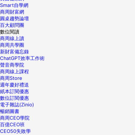
Smart自學網
商周財富網
圓桌趨勢論壇
百大顧問團
數位閱讀
商周線上讀
商周共學圈
新財富備忘錄
ChatGPT效率工作術
聲音商學院
商周線上課程
商周Store
週年慶好禮送
紙本訂閱優惠
數位訂閱優惠
電子雜誌(Zinio)
暢銷圖書
商周CEO學院
百億CEO班
CEO50失敗學