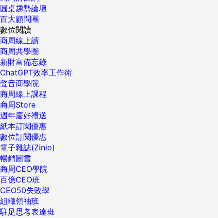
圓桌趨勢論壇
百大顧問團
數位閱讀
商周線上讀
商周共學圈
新財富備忘錄
ChatGPT效率工作術
聲音商學院
商周線上課程
商周Store
週年慶好禮送
紙本訂閱優惠
數位訂閱優惠
電子雜誌(Zinio)
暢銷圖書
商周CEO學院
百億CEO班
CEO50失敗學
組織領袖班
駐足思考表達班