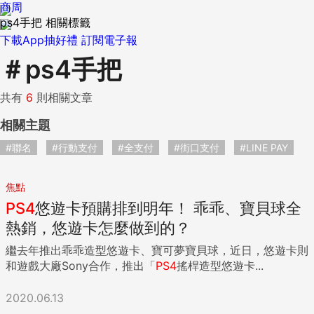
商周
ps4手把 相關標籤
下載App抽好禮
訂閱電子報
＃
ps4手把
共有
6
則相關文章
相關主題
#聯名
#行動支付
#全支付
#街口支付
#LINE PAY
焦點
PS4
悠遊卡預購排到明年！ 乖乖、寶貝球全
熱銷，悠遊卡怎麼做到的？
繼去年推出乖乖造型悠遊卡、寶可夢寶貝球，近日，悠遊卡則
和遊戲大廠Sony合作，推出「
PS4
搖桿造型悠遊卡...
2020.06.13