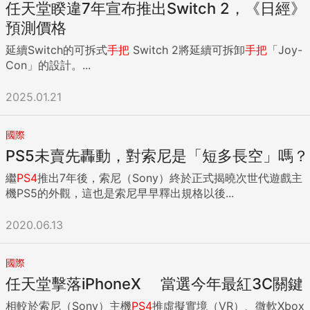
任天堂睽違7年宣布推出Switch 2，《日經》
預測價格
延續Switch的可拆式
手把
Switch 2將延續可拆卸
手把
「Joy-
Con」的設計。...
2025.01.21
國際
PS5未賣先轟動，對索尼是「短多長空」嗎？
繼
PS4
推出7年後，索尼（Sony）終於正式揭曉次世代遊戲主
機PS5的外觀，這也是索尼早早釋出規格以後...
2020.06.13
國際
任天堂擊落iPhoneX 當選今年最紅3C關鍵
相較於索尼（Sony）主機
PS4
推虛擬實境（VR）、微軟Xbox