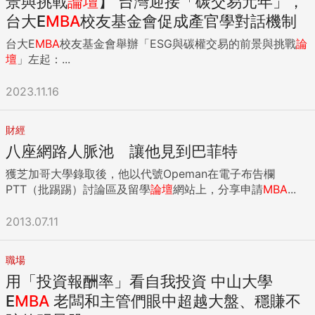
景與挑戰
論壇
】 台灣迎接「碳交易元年」，
台大E
MBA
校友基金會促成產官學對話機制
台大E
MBA
校友基金會舉辦「ESG與碳權交易的前景與挑戰
論
壇
」左起：...
2023.11.16
財經
八座網路人脈池 讓他見到巴菲特
獲芝加哥大學錄取後，他以代號Opeman在電子布告欄
PTT（批踢踢）討論區及留學
論壇
網站上，分享申請
MBA
...
2013.07.11
職場
用「投資報酬率」看自我投資 中山大學
E
MBA
老闆和主管們眼中超越大盤、穩賺不