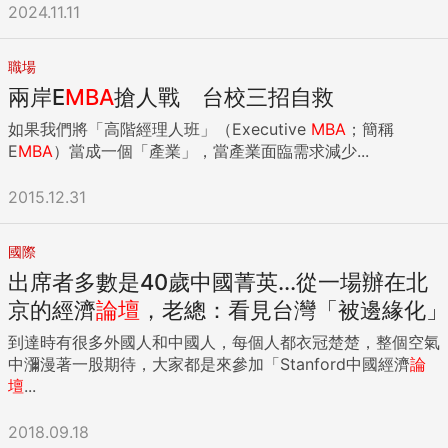
2024.11.11
職場
兩岸E
MBA
搶人戰 台校三招自救
如果我們將「高階經理人班」（Executive
MBA
；簡稱
E
MBA
）當成一個「產業」，當產業面臨需求減少...
2015.12.31
國際
出席者多數是40歲中國菁英...從一場辦在北
京的經濟
論壇
，老總：看見台灣「被邊緣化」
到達時有很多外國人和中國人，每個人都衣冠楚楚，整個空氣
中瀰漫著一股期待，大家都是來參加「Stanford中國經濟
論
壇
...
2018.09.18