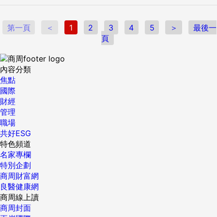
第一頁
＜
1
2
3
4
5
＞
最後一
頁
內容分類
焦點
國際
財經
管理
職場
共好ESG
特色頻道
名家專欄
特別企劃
商周財富網
良醫健康網
商周線上讀
商周封面