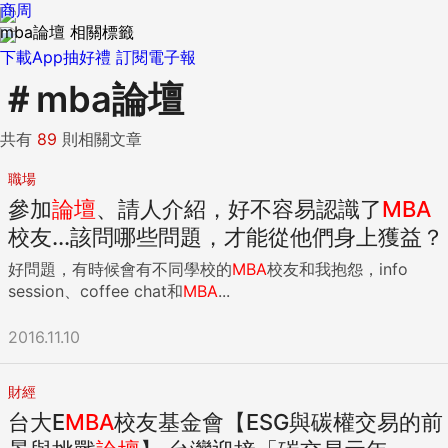
商周
mba論壇 相關標籤
下載App抽好禮
訂閱電子報
＃
mba論壇
共有
89
則相關文章
職場
參加
論壇
、請人介紹，好不容易認識了
MBA
校友...該問哪些問題，才能從他們身上獲益？
好問題，有時候會有不同學校的
MBA
校友和我抱怨，info
session、coffee chat和
MBA
...
2016.11.10
財經
台大E
MBA
校友基金會【ESG與碳權交易的前