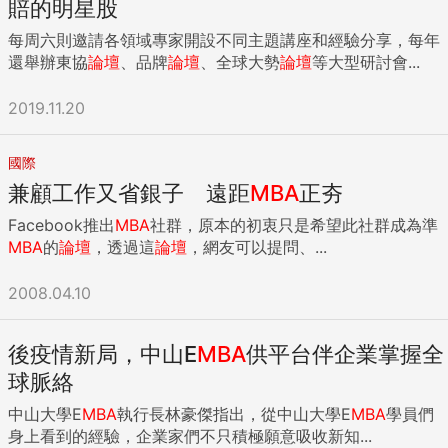
賠的明星股
每周六則邀請各領域專家開設不同主題講座和經驗分享，每年
還舉辦東協
論壇
、品牌
論壇
、全球大勢
論壇
等大型研討會...
2019.11.20
國際
兼顧工作又省銀子 遠距
MBA
正夯
Facebook推出
MBA
社群，原本的初衷只是希望此社群成為準
MBA
的
論壇
，透過這
論壇
，網友可以提問、...
2008.04.10
後疫情新局，中山E
MBA
供平台伴企業掌握全
球脈絡
中山大學E
MBA
執行長林豪傑指出，從中山大學E
MBA
學員們
身上看到的經驗，企業家們不只積極願意吸收新知...