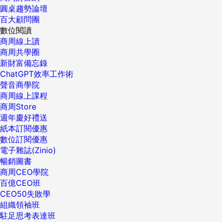
圓桌趨勢論壇
百大顧問團
數位閱讀
商周線上讀
商周共學圈
新財富備忘錄
ChatGPT效率工作術
聲音商學院
商周線上課程
商周Store
週年慶好禮送
紙本訂閱優惠
數位訂閱優惠
電子雜誌(Zinio)
暢銷圖書
商周CEO學院
百億CEO班
CEO50失敗學
組織領袖班
駐足思考表達班