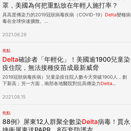
罩，美國為何把重點放在年輕人施打率？
具高度傳染力的2019冠狀病毒疾病（COVID-19）
Delta
變種病
毒在全球快速擴散。...
2021.06.28
焦點
Delta
確診者「年輕化」！美國逾1900兒童染
疫住院，無法接種疫苗成最新威脅
2019冠狀病毒疾病）兒童染疫住院人數今天突破1900人，創
下新高；另一方面，南部各地醫院對抗高傳染力
Delta
...
2021.08.15
焦點
88例》屏東12人群聚全數染
Delta
病毒！賈永
婕衝屏東送PAPR、8百套防護衣