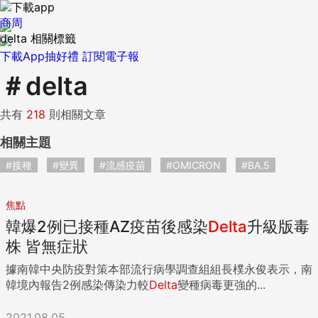
商周
delta 相關標籤
下載App抽好禮
訂閱電子報
＃
delta
共有
218
則相關文章
相關主題
#接種
#變異
#流感疫苗
#OMICRON
#BA.5
焦點
韓爆2例已接種AZ疫苗後感染
Delta
升級版毒
株 皆無症狀
據南韓中央防疫對策本部流行病學調查組組長樸永俊表示，南
韓境內報告2例感染傳染力較
Delta
變種病毒更強的...
2021.08.05