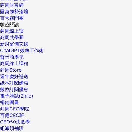
商周財富網
圓桌趨勢論壇
百大顧問團
數位閱讀
商周線上讀
商周共學圈
新財富備忘錄
ChatGPT效率工作術
聲音商學院
商周線上課程
商周Store
週年慶好禮送
紙本訂閱優惠
數位訂閱優惠
電子雜誌(Zinio)
暢銷圖書
商周CEO學院
百億CEO班
CEO50失敗學
組織領袖班