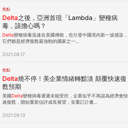
焦點
Delta
之後，亞洲首現「Lambda」變種病
毒，該擔心嗎？
Delta
變種病毒迅速在美國傳散，也引發中國境內新一波感染，
它們都是經濟復甦最強勁的國家之一...
2021.08.17
焦點
Delta
燒不停！美企業情緒轉黯淡 顛覆快速復
甦預期
美國
Delta
變種病毒遲遲未能受控，企業似乎不再認為經濟會快
速復甦，開始重新估評成長展望，並重訂計畫...
2021.09.13