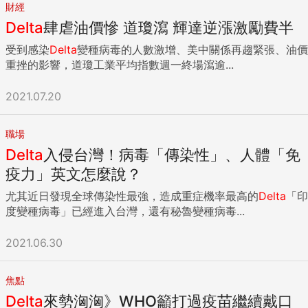
財經
Delta
肆虐油價慘 道瓊瀉 輝達逆漲激勵費半
受到感染
Delta
變種病毒的人數激增、美中關係再趨緊張、油價
重挫的影響，道瓊工業平均指數週一終場瀉逾...
2021.07.20
職場
Delta
入侵台灣！病毒「傳染性」、人體「免
疫力」英文怎麼說？
尤其近日發現全球傳染性最強，造成重症機率最高的
Delta
「印
度變種病毒」已經進入台灣，還有秘魯變種病毒...
2021.06.30
焦點
Delta
來勢洶洶》WHO籲打過疫苗繼續戴口