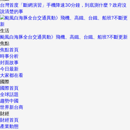
台灣首度「斷網演習」手機降速30分鐘，到底測什麼？政府沒
說清楚的事
生活
颱風白海豚全台交通異動》飛機、高鐵、台鐵、船班?不斷更新
焦點
焦點首頁
時事分析
封面故事
今日最新
大家都在看
國際
國際首頁
全球話題
趨勢中國
世界新台商
財經
財經首頁
產業動態