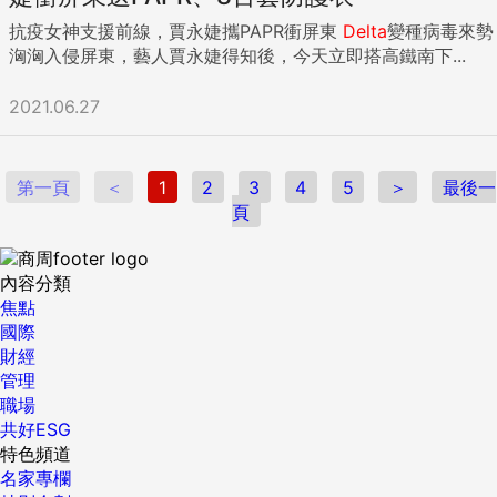
抗疫女神支援前線，賈永婕攜PAPR衝屏東
Delta
變種病毒來勢
洶洶入侵屏東，藝人賈永婕得知後，今天立即搭高鐵南下...
2021.06.27
第一頁
＜
1
2
3
4
5
＞
最後一
頁
內容分類
焦點
國際
財經
管理
職場
共好ESG
特色頻道
名家專欄