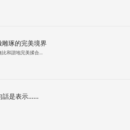
要精緻雕琢的完美境界
無比和諧地完美揉合...
是表示......