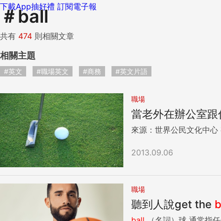
下載App抽好禮
訂閱電子報
＃
ball
共有
474
則相關文章
相關主題
#英文
#職場英文
#商務
#英文片語
職場
當老外在辦公室跟你說
2013.09.06
職場
聽到人說get the
b
ball
（名詞）球 