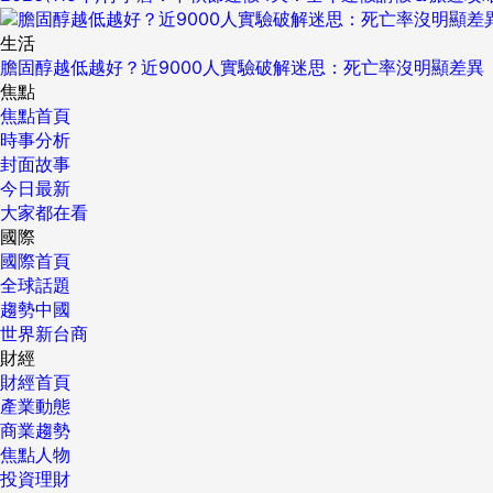
生活
膽固醇越低越好？近9000人實驗破解迷思：死亡率沒明顯差異
焦點
焦點首頁
時事分析
封面故事
今日最新
大家都在看
國際
國際首頁
全球話題
趨勢中國
世界新台商
財經
財經首頁
產業動態
商業趨勢
焦點人物
投資理財