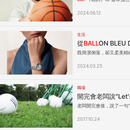
2024.06.12
生活
從
BALL
ON BLE
既簡潔俐落，卻又柔美精
2024.03.25
職場
開完會老闆說"Let's 
老闆開完會後，說了一句"Let'
2017.10.24