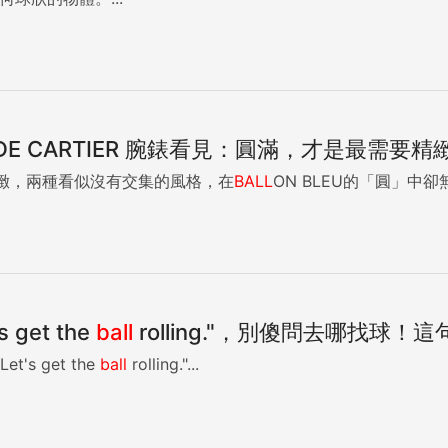
U DE CARTIER 腕錶看見：圓滿，才是最需
緻，兩種看似沒有交集的風格，在
BALL
ON BLEU的「圓」中卻
get the
ball
rolling."，別傻問去哪找球！這句話
s get the
ball
rolling."...