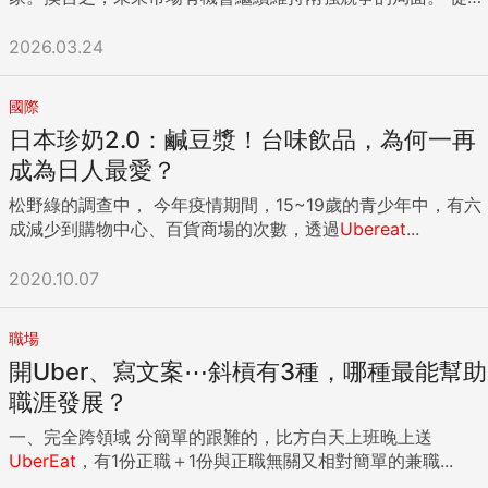
角度來看，不論對消費者、商家，還是外送員，都是好消息。
不過就Grab的財報表現，以及該公司23日在併購說明會上，
2026.03.24
對投資人闡述的敘事來看，這次登台，未必會撒幣拚市佔，而
是更可能著重在如何「賺錢」。 比起燒錢搶市佔，Grab更在
國際
乎獲利 Grab作為東南亞超級APP，曾經擊退Uber、Deliveroo
日本珍奶2.0：鹹豆漿！台味飲品，為何一再
等各路國際強敵，但自上市以來，股價表現一直相當低迷，一
大問題，就在於缺乏亮眼的獲利成績單。對於好不容易才在
成為日人最愛？
2025年拚出首度全年盈利表現的Grab來說，要想在新市場啟
松野綠的調查中， 今年疫情期間，15~19歲的青少年中，有六
動燒錢策略，勢必會更加謹慎。 而且Grab在這次的併購案
成減少到購物中心、百貨商場的次數，透過
Ubereat
...
中，很明顯想要賦予台灣一個小金雞的形象。 Grab創辦人暨
執行長陳炳耀形容，台灣是一個「小而精的高收益資產」。同
2020.10.07
時，他們提出了台灣市場在2027年底要做到轉虧為盈的目標，
並預計台灣業務在2028年可貢獻至少6000萬美元EBITDA，且
長期逐步提升至4%以上的利潤率。 不同於蝦皮、酷澎初進台
職場
灣，重點在開拓市場，這次透過併購進入台灣市場的Grab，更
開Uber、寫文案⋯斜槓有3種，哪種最能幫助
著重的是收成。 然而，Grab對於台灣未來獲利表現的美好願
職涯發展？
景，主要是奠基於台灣的高GDP成長率、單身家庭比例、
foodpanda的市場觸及率等，卻漏提了幾項關鍵挑戰。 外送專
一、完全跨領域 分簡單的跟難的，比方白天上班晚上送
法，被低估的挑戰 第一，即便Grab對比當初的Uber Eats，基
UberEat
，有1份正職＋1份與正職無關又相對簡單的兼職...
本上可以說是用打六折的價格買到foodpanda，看起來很划