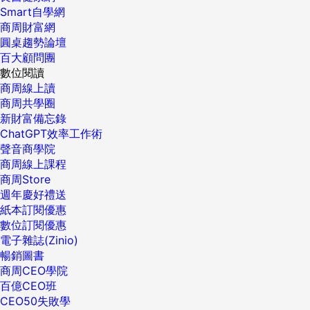
Smart自學網
商周財富網
圓桌趨勢論壇
百大顧問團
數位閱讀
商周線上讀
商周共學圈
新財富備忘錄
ChatGPT效率工作術
聲音商學院
商周線上課程
商周Store
週年慶好禮送
紙本訂閱優惠
數位訂閱優惠
電子雜誌(Zinio)
暢銷圖書
商周CEO學院
百億CEO班
CEO50失敗學