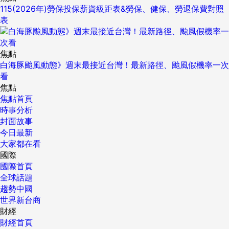
115(2026年)勞保投保薪資級距表&勞保、健保、勞退保費對照
表
焦點
白海豚颱風動態》週末最接近台灣！最新路徑、颱風假機率一次
看
焦點
焦點首頁
時事分析
封面故事
今日最新
大家都在看
國際
國際首頁
全球話題
趨勢中國
世界新台商
財經
財經首頁