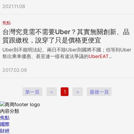
算。然而，不同於Uber Eats與foodpanda的用戶、商家和外
2021.11.08
送員，皆高度重複，幾乎沒有轉換成本；目標在2027初要完成
將上述foodpanda台灣資產全數轉移的Grab，勢必得先費一番
功夫。 Grab財務長Peter Oey直言：「我們預期在2026年和
焦點
2027年，會產生一些與整合工作相關的一次性成本。」 除此
台灣究竟需不需要Uber？其實無關創新、品
之外，看好台灣外送市場仍有巨大成長潛力的Grab，也忘了提
質跟繳稅，說穿了只是價格更便宜
及預計今年下半年就要上路的外送專法。 對外送平台來說，外
送專法是墊高營運成本的大魔王。面對這個大魔王，基本上只
Uber則不能明法紀、兩日不除Uber則國將不國；但等到Uber
有兩種選擇：一是自行吸收成本，二是將成本轉嫁給合作夥伴
祭出乘車優惠、甚至連一樣有違法爭議的
UberEAT
...
或消費者。 如果選擇自行吸收，獲利就會直接受到衝擊；如果
選擇將成本轉嫁，則是可能導致市場萎縮。不論哪一個答案，
2017.02.09
都不完美。 在台灣整體市場對於外送專法將拉高成本已有心理
預期的情況下，期盼台灣市場能為集團獲利帶來加分的Grab，
將會如何選擇？ 更大的局：Grab進軍台灣叫車市場？ 當然，
第一頁
＜
1
＞
最後一頁
這當中還存在一項變數：Grab對台灣市場的佈局只會有外送
嗎？ 先前市場曾傳出，Grab有意進軍台灣叫車市場，且Grab
在東南亞本來就是橫跨叫車、外送、金融等多元服務的超級
內容分類
App。如果他們能夠說服投資人，在台灣外送市場的投資，有
焦點
助於後續其它更多服務的推廣，造一個更大的局，那就可能會
國際
是另一番局面。 而那也將會是Uber Eats最不樂見的走向。 核
財經