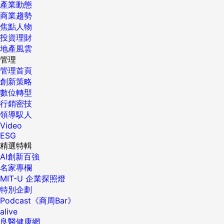
產業動態
商業趨勢
焦點人物
投資理財
地產風雲
管理
管理首頁
創新策略
數位轉型
行銷密技
領導馭人
Video
ESG
精選特輯
AI創新百強
名家專欄
MIT-U 企業探照燈
特別企劃
Podcast《商周Bar》
alive
良醫健康網