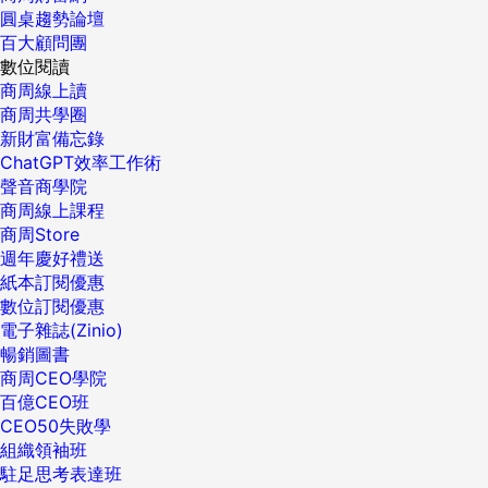
圓桌趨勢論壇
百大顧問團
數位閱讀
商周線上讀
商周共學圈
新財富備忘錄
ChatGPT效率工作術
聲音商學院
商周線上課程
商周Store
週年慶好禮送
紙本訂閱優惠
數位訂閱優惠
電子雜誌(Zinio)
暢銷圖書
商周CEO學院
百億CEO班
CEO50失敗學
組織領袖班
駐足思考表達班