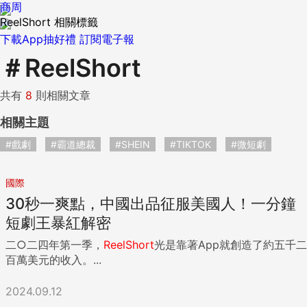
商周
ReelShort 相關標籤
下載App抽好禮
訂閱電子報
＃
ReelShort
共有
8
則相關文章
相關主題
#戲劇
#霸道總裁
#SHEIN
#TIKTOK
#微短劇
國際
30秒一爽點，中國出品征服美國人！一分鐘
短劇王暴紅解密
二○二四年第一季，
ReelShort
光是靠著App就創造了約五千二
百萬美元的收入。...
2024.09.12