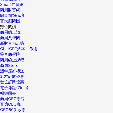
Smart自學網
商周財富網
圓桌趨勢論壇
百大顧問團
數位閱讀
商周線上讀
商周共學圈
新財富備忘錄
ChatGPT效率工作術
聲音商學院
商周線上課程
商周Store
週年慶好禮送
紙本訂閱優惠
數位訂閱優惠
電子雜誌(Zinio)
暢銷圖書
商周CEO學院
百億CEO班
CEO50失敗學