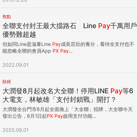
焦點
全聯支付封王最大擋路石 Line
Pay
千萬用戶
優勢難超越
但如同Line是滋養Line
Pay
成長茁壯的養分，看待全支付也不
能忽略全聯的會員App
PX
Pay
...
2022.09.01
財經
大潤發8月起改名大全聯！停用LINE
Pay
等6
大電支，林敏雄「支付封鎖戰」開打？
大潤發全台門市8月起全面換上「大全聯」招牌，大全聯今天
發出公告，8月1日起
PX
Pay
啟用支付功能...
2025.08.01