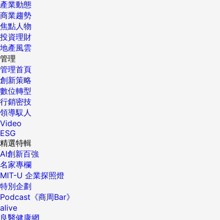
產業動態
商業趨勢
焦點人物
投資理財
地產風雲
管理
管理首頁
創新策略
數位轉型
行銷密技
領導馭人
Video
ESG
精選特輯
AI創新百強
名家專欄
MIT-U 企業探照燈
特別企劃
Podcast《商周Bar》
alive
良醫健康網