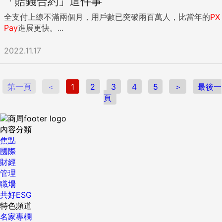
「賠錢合約」這件事
全支付上線不滿兩個月，用戶數已突破兩百萬人，比當年的
PX
Pay
進展更快。...
2022.11.17
第一頁
＜
1
2
3
4
5
＞
最後一
頁
內容分類
焦點
國際
財經
管理
職場
共好ESG
特色頻道
名家專欄