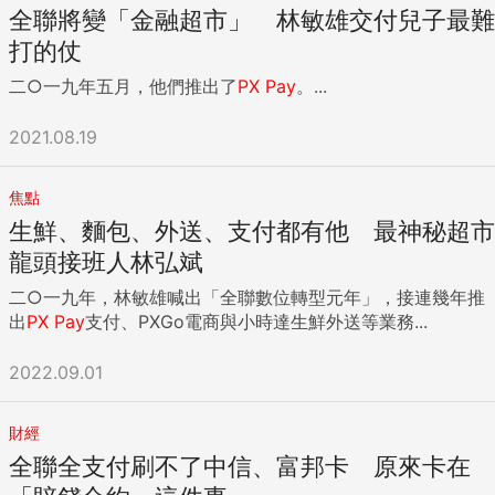
全聯將變「金融超市」 林敏雄交付兒子最難
打的仗
二○一九年五月，他們推出了
PX
Pay
。...
2021.08.19
焦點
生鮮、麵包、外送、支付都有他 最神秘超市
龍頭接班人林弘斌
二○一九年，林敏雄喊出「全聯數位轉型元年」，接連幾年推
出
PX
Pay
支付、PXGo電商與小時達生鮮外送等業務...
2022.09.01
財經
全聯全支付刷不了中信、富邦卡 原來卡在