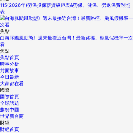
115(2026年)勞保投保薪資級距表&勞保、健保、勞退保費對照
表
焦點
白海豚颱風動態》週末最接近台灣！最新路徑、颱風假機率一次
看
焦點
焦點首頁
時事分析
封面故事
今日最新
大家都在看
國際
國際首頁
全球話題
趨勢中國
世界新台商
財經
財經首頁