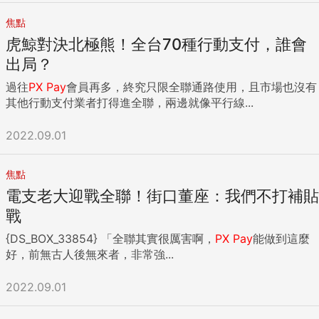
焦點
虎鯨對決北極熊！全台70種行動支付，誰會
出局？
過往
PX
Pay
會員再多，終究只限全聯通路使用，且市場也沒有
其他行動支付業者打得進全聯，兩邊就像平行線...
2022.09.01
焦點
電支老大迎戰全聯！街口董座：我們不打補貼
戰
{DS_BOX_33854} 「全聯其實很厲害啊，
PX
Pay
能做到這麼
好，前無古人後無來者，非常強...
2022.09.01