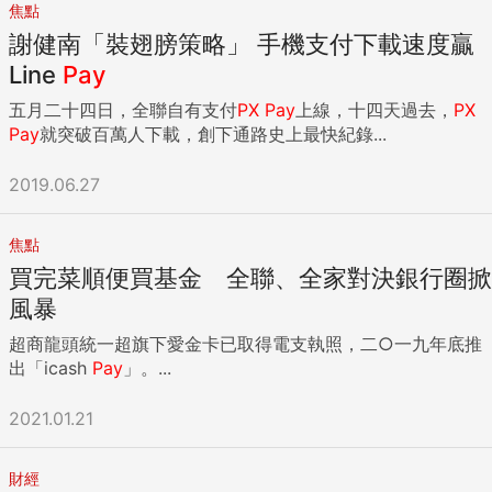
焦點
謝健南「裝翅膀策略」 手機支付下載速度贏
Line
Pay
五月二十四日，全聯自有支付
PX
Pay
上線，十四天過去，
PX
Pay
就突破百萬人下載，創下通路史上最快紀錄...
2019.06.27
焦點
買完菜順便買基金 全聯、全家對決銀行圈掀
風暴
超商龍頭統一超旗下愛金卡已取得電支執照，二○一九年底推
出「icash
Pay
」。...
2021.01.21
財經