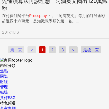
先懂演算法再談理想 阿滴英文圈出120萬鐵
粉
在付費訂閱平台
Pressplay
上，「阿滴英文」每月的訂閱金額
超過四十六萬元，是知識教學類的第一名。...
2017.11.16
第一頁
＜
1
2
3
＞
最後一頁
內容分類
焦點
國際
財經
管理
職場
共好ESG
特色頻道
名家專欄