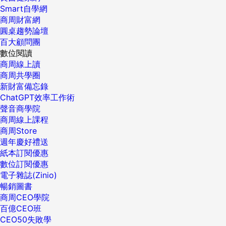
Smart自學網
商周財富網
圓桌趨勢論壇
百大顧問團
數位閱讀
商周線上讀
商周共學圈
新財富備忘錄
ChatGPT效率工作術
聲音商學院
商周線上課程
商周Store
週年慶好禮送
紙本訂閱優惠
數位訂閱優惠
電子雜誌(Zinio)
暢銷圖書
商周CEO學院
百億CEO班
CEO50失敗學