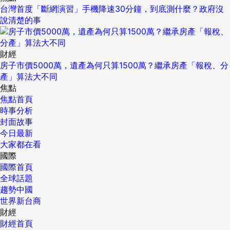
台灣首度「斷網演習」手機降速30分鐘，到底測什麼？政府沒
說清楚的事
財經
房子市價5000萬，遺產為何只算1500萬？繼承房產「報稅、分
產」算法大不同
焦點
焦點首頁
時事分析
封面故事
今日最新
大家都在看
國際
國際首頁
全球話題
趨勢中國
世界新台商
財經
財經首頁