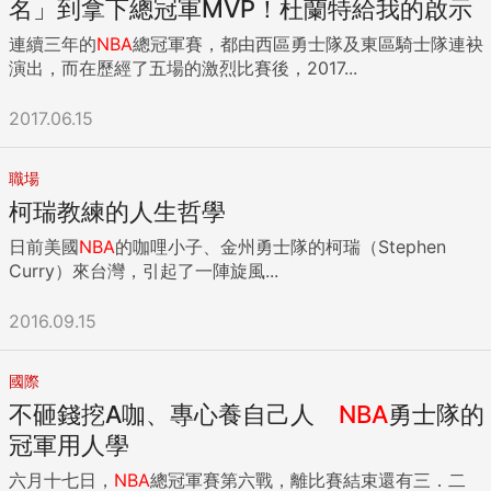
名」到拿下總冠軍MVP！杜蘭特給我的啟示
連續三年的
NBA
總冠軍賽，都由西區勇士隊及東區騎士隊連袂
演出，而在歷經了五場的激烈比賽後，2017...
2017.06.15
職場
柯瑞教練的人生哲學
日前美國
NBA
的咖哩小子、金州勇士隊的柯瑞（Stephen
Curry）來台灣，引起了一陣旋風...
2016.09.15
國際
不砸錢挖A咖、專心養自己人
NBA
勇士隊的
冠軍用人學
六月十七日，
NBA
總冠軍賽第六戰，離比賽結束還有三．二