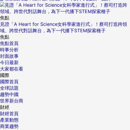
焦點
見證「A Heart for Science女科學家進行式」！蔡司打造跨領
域、跨世代對話舞台，為下一代播下STEM探索種子
焦點
焦點首頁
時事分析
封面故事
今日最新
大家都在看
國際
國際首頁
全球話題
趨勢中國
世界新台商
財經
財經首頁
產業動態
商業趨勢