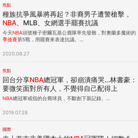
焦點
種族抗爭風暴將再起？非裔男子遭警槍擊，
NBA
、MLB、女網選手罷賽抗議
今天
NBA
頭號種子密爾瓦基公鹿隊率先發難，對奧蘭多魔術的
季後賽
第5戰，用罷賽來表達抗議。...
2020.08.27
焦點
回台分享
NBA
總冠軍，卻崩潰痛哭...林書豪：
要微笑面對所有人，不覺得自己配得上
NBA
總冠軍戒指的台裔球員，不斷創下新記錄。...
2019.07.28
國際