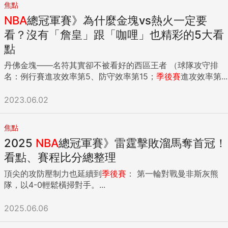
焦點
NBA
總冠軍賽》為什麼金塊vs熱火一定要
看？沒有「詹皇」跟「咖哩」也精彩的5大看
點
丹佛金塊——名符其實卻不被看好的西區王者 （球隊攻守排
名：例行賽進攻效率第5、防守效率第15；
季後賽
進攻效率第...
2023.06.02
焦點
2025
NBA
總冠軍賽》雷霆擊敗溜馬奪首冠！
看點、賽程比分總整理
頂尖的攻防壓制力也延續到
季後賽
： 第一輪對戰曼非斯灰熊
隊，以4-0輕鬆橫掃對手。...
2025.06.06