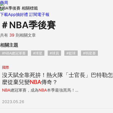
商周
NBA季後賽 相關標籤
下載App抽好禮
訂閱電子報
＃
NBA季後賽
共有
39
則相關文章
相關主題
#NBA總冠軍賽
#球星
#球員
#籃球
#明星賽
國際
沒天賦全靠死拚！熱火隊「士官長」巴特勒怎
麼從棄兒變
NBA
傳奇？
NBA
總冠軍賽，成為
NBA
本季最強黑馬！...
2023.05.26