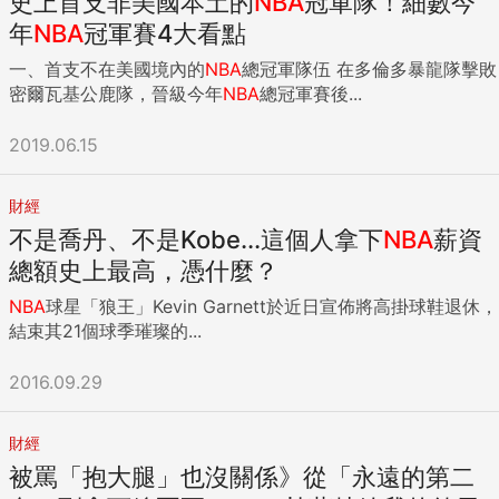
史上首支非美國本土的
NBA
冠軍隊！細數今
年
NBA
冠軍賽4大看點
一、首支不在美國境內的
NBA
總冠軍隊伍 在多倫多暴龍隊擊敗
密爾瓦基公鹿隊，晉級今年
NBA
總冠軍賽後...
2019.06.15
財經
不是喬丹、不是Kobe...這個人拿下
NBA
薪資
總額史上最高，憑什麼？
NBA
球星「狼王」Kevin Garnett於近日宣佈將高掛球鞋退休，
結束其21個球季璀璨的...
2016.09.29
財經
被罵「抱大腿」也沒關係》從「永遠的第二