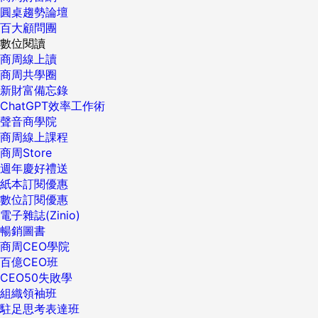
圓桌趨勢論壇
百大顧問團
數位閱讀
商周線上讀
商周共學圈
新財富備忘錄
ChatGPT效率工作術
聲音商學院
商周線上課程
商周Store
週年慶好禮送
紙本訂閱優惠
數位訂閱優惠
電子雜誌(Zinio)
暢銷圖書
商周CEO學院
百億CEO班
CEO50失敗學
組織領袖班
駐足思考表達班