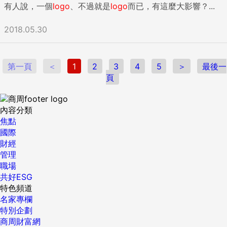
王」至今仍深受德國人民愛戴；在這個歷來惡人輩出的國家
有人說，一個
logo
、不過就是
logo
而已，有這麼大影響？...
意把眼鏡放在哪裡，就無法形成把眼鏡放在哪裡的記憶。之
裡，他是真正的民族英雄。 巴伐利亞國王路德維希二世特別下
後，當你因為找不到眼鏡而感到挫折時，你並不是失憶了。你
令建造瑪莉恩橋（Marienbrücke），用來欣賞他夢幻宏偉的新
2018.05.30
沒有忘記任何東西，那段記憶從來沒有形成。眼鏡不見了，是
天鵝堡。攝影：安德魯‧蒙哥馬利（Andrew Montgomery）
因為你沒有集中注意力（我的眼鏡通常就在我的頭上！）。 現
路德維希二世蓋過許多城堡，但新天鵝堡是他單身漢住居中的
在，讓我們想像一個假設情境。你在派對上，你的朋友莎拉向
佼佼者，這是一座仿中世紀風格的豪宅，靈感源於聖杯（Holy
你介紹她的先生。他說：「嗨，我是鮑伯。」你也介紹自己，
第一頁
＜
1
2
3
4
5
＞
最後一
Grail）神話。它對訪客彷彿具有古怪而強大的影響力。館內導
並跟他握手。2分鐘後，你們還在聊天，但你心裡覺得很尷尬
頁
覽員陳述這樣的故事：路德維希二世的粉絲偷走好幾串城堡鑰
也很害怕，因為你不知道眼前的人叫什麼名字。 你為什麼不記
匙，其中一人趁夜爬上鷹架溜進城堡，不慎觸發防盜警鈴，在
得鮑伯的名字？你清楚地聽到他說：「嗨，我是鮑伯。」但光
被保全人員發現後，竟要求覲見國王陛下。「我們不曾正式調
是接觸到鮑伯的名字還不夠。要記住他的名字，你的注意力也
內容分類
查研究，但從保全監視器畫面可以看出，這裡是非常……呃……
必須參與。鮑伯說出名字之後，這個名字會存在你的大腦約15
焦點
『催情』的地方。」一位婉拒透露姓名的導覽員解釋道。 沿著
至30秒的時間，如果注意力沒有加入，鮑伯的名字很快就會消
國際
一條會發出回聲的長廊走到王座廳（Throne Hall），這是城堡
失了。因此實際上，你並沒有忘記鮑伯的名字。因為你沒有留
財經
的核心位置，也是國王的指揮中心。城堡內四處可見華麗宏偉
意，從一開始你就沒有記住他的名字。 留意需要有意識的努
管理
的柱廊和燦黃耀眼的黃金葉飾，還有水晶吊燈和充滿靈氣的壁
力，因為大腦的預設狀態是不專心的。我們不專心的大腦平時
職場
畫。這個地方的奢侈近乎瘋狂，室內設計奢華得簡直破表。 你
不會集中注意力，通常都在神遊、做白日夢、處於自動駕駛狀
共好ESG
可以說它令人嘆為觀止，具有超現實風格……卻也可以說它有
態，而且背景充滿了重複流動的思緒。我們無法在這種狀態下
特色頻道
點無厘頭。有一幅馬賽克畫描繪天空中的基督，另一幅卻是一
形成新的記憶。如果我們想記住某件事，就必須打開大腦的開
名家專欄
隻鱷魚咧著嘴巴在散步，彷彿出自英國喜劇電影《聖杯傳奇》
關，醒過來，特別留意。 我們會記住我們留意的東西，所以更
特別企劃
（編按 2）的活潑騎士畫像更是處處可見。新天鵝堡或許看似
要留心我們平常關注哪些事物。樂觀的人會留意正面的經驗，
商周財富網
是中世紀建築，但它停工的日期是1892年，燈泡、電話和可口