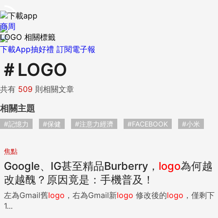
商周
LOGO 相關標籤
下載App抽好禮
訂閱電子報
＃
LOGO
共有
509
則相關文章
相關主題
#記憶力
#保健
#注意力經濟
#FACEBOOK
#小米
焦點
Google、IG甚至精品Burberry，
logo
為何越
改越醜？原因竟是：手機普及！
左為Gmail舊
logo
，右為Gmail新
logo
修改後的
logo
，僅剩下
1...