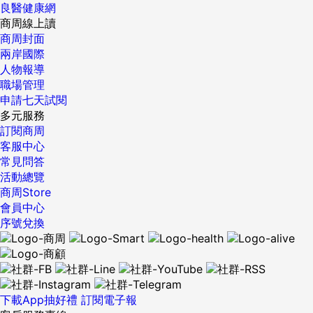
因此正面經驗就會成為記憶。如果你情緒低落，就不太可能把
良醫健康網
可樂在這時早已問世。 新天鵝堡有部分瘋狂的建築設計從未付
快樂的事件或愉快的經歷固化成記憶。如果你只注意烏雲密布
商周線上讀
諸實現，像是由城堡階梯傾瀉而下的瀑布，以及由蒸氣驅動、
的時刻，就不太可能注意到陽光露臉的片刻。你尋找什麼，就
商周封面
打造成金色孔雀造型的飛天機器，能載著國王悠遊鄰近鄉間，
會發現什麼。如果你每天都在尋找神奇的事物，注意充滿喜悅
兩岸國際
這無疑是最棒的一項構想。對路德維希二世的崇拜者而言，新
和驚奇的時刻，你就能捕捉到這些時刻，把它們固化成記憶。
人物報導
天鵝堡實際體現了卓越超凡的想像力；對他的敵人而言，卻是
久而久之，你的生活故事將充滿讓你微笑的回憶。 我們生活在
職場管理
最俗不可耐的產物。 以拜占庭教堂為原型的王座廳，是新天鵝
高度連結、事情一件接著一件的注意力分散時代。你的智慧手
申請七天試閱
堡裝飾最繁複華麗的空間。原訂放置於此的王座始終未曾製
機、臉書、推特、Instagram、推播通知、電子郵件、停不下
多元服務
作。儘管堡內大部分區域充滿中世紀風格，卻設有自來水、中
來的胡思亂想，都是注意力的小偷，因此也是記憶的小偷。盡
訂閱商周
央暖氣設備和用來召喚僕役的電鈴系統。攝影：安德魯‧蒙哥馬
量減少或排除使你分心的事物，就能改善記憶力。充足的睡
客服中心
利（Andrew Montgomery） 不過新天鵝堡的地理位置極具戲
眠、冥想和少量的咖啡因是抵擋分心的有效方法，可以提高你
常見問答
劇性，卻是無庸置疑的事實。城堡高踞阿爾普西湖（Alpsee）
的注意力，幫助你建立長期記憶。 與我同屬於X世代的人，經
活動總覽
畔，湖畔矗立著他父親建造的高天鵝堡
常吹噓自己可以一心多用，彷彿這是一種超能力。同樣的，千
商周Store
（Hohenschwangau），而他就在這座湖裡學會游泳。湖岸邊
禧世代也能一邊看Netflix一邊Snapchat，同時還能跟你說
會員中心
長著高大的松樹，新雪讓松枝彷彿長滿蓬亂的白毛；高聳的山
話。但如果你想記住自己做過、經歷過的事情，上述兩種情境
序號兌換
脈投映漆黑的倒影，在清冽的湖面微微顫動。當我們想像年輕
都會出現問題。當大腦試圖形成記憶時，分心會大大降低記憶
的路德維希二世手持單筒望遠鏡站在湖邊，夢想未來將打造一
形成的可能性。即使大腦在你分心的狀態下設法固化了記憶，
棟足以匹配眼前美景的建物，真是備感耐人尋味。 更耐人尋味
這個記憶可能也不夠可靠，未來無法被完全提取。要形成深
的是，路德維希二世蓋這座城堡的靈感究竟從何而來…… 【想
刻、準確的記憶，你必須全神貫注。 {DS_BOX_30877} 責任
了解更多瘋王路德維希二世的傳奇故事，請詳閱《孤獨星球》
編輯：李頤欣 ...
下載App抽好禮
訂閱電子報
雜誌第38期】 1 編按 Louis II de Baviere，1845-1886，維特