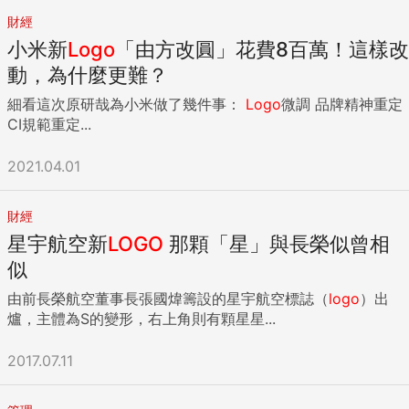
財經
小米新
Logo
「由方改圓」花費8百萬！這樣改
動，為什麼更難？
細看這次原研哉為小米做了幾件事：
Logo
微調 品牌精神重定
CI規範重定...
2021.04.01
財經
星宇航空新
LOGO
那顆「星」與長榮似曾相
似
由前長榮航空董事長張國煒籌設的星宇航空標誌（
logo
）出
爐，主體為S的變形，右上角則有顆星星...
2017.07.11