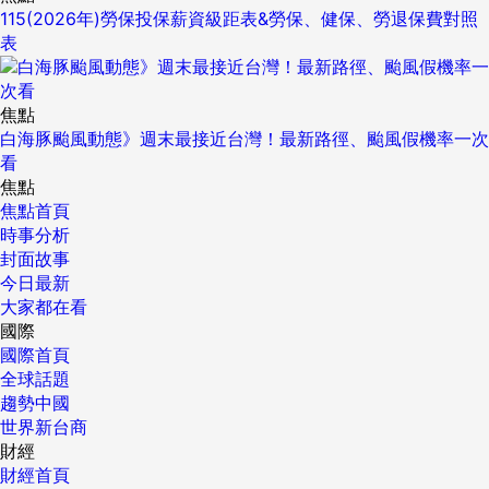
115(2026年)勞保投保薪資級距表&勞保、健保、勞退保費對照
表
焦點
白海豚颱風動態》週末最接近台灣！最新路徑、颱風假機率一次
看
焦點
焦點首頁
時事分析
封面故事
今日最新
大家都在看
國際
國際首頁
全球話題
趨勢中國
世界新台商
財經
財經首頁