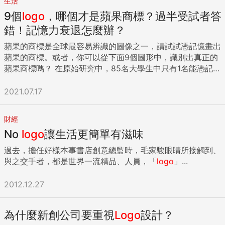
生活
人正是大名鼎鼎的華特‧迪士尼（Walter Disney），包括他在
9個
logo
，哪個才是蘋果商標？過半受試者答
內，每位初見新天鵝堡的人，內心莫不激起孩童般的驚喜，衝
擊絕非其他任何城堡可比，這座城堡，有如直接把床邊故事的
錯！記憶力衰退怎麼辦？
場景搬到眼前，而英勇的騎士和身陷險境的公主就在身邊。 天
蘋果的商標是全球最容易辨識的圖像之一，請試試憑記憶畫出
亮之後不久，沿著山坡走上城堡，四周瀰漫純粹的寂靜，只聽
蘋果的商標。或者，你可以從下面9個圖形中，識別出真正的
得見鞋底踩實了碎雪的嘎扎聲。新天鵝堡在樹尖之間若隱若
蘋果商標嗎？ 在原始研究中，85名大學生中只有1名能憑記憶
現，隨著觀者逐漸接近，漸次展現華美的風貌：堅實的城垛、
完美地畫出蘋果商標。提供參與者幾種相似的版本選擇時，只
氣派的門房，最後終於看見直聳入雲的高塔，高度彷彿更勝後
有不到一半（47%）的學生能辨識出正版商標。你覺得哪一個
2021.07.17
方聳立的山峰。 就是隔著約莫這樣的距離，華特‧迪士尼在他
是正版商標？如果你選了其中任何一個，就答錯了，這9個都
的筆記本裡畫下城堡速寫，這幅圖像之後成為他的企業標誌，
是假商標。 這麼少人能辨識出這個到處可見的圖案，這代表什
現今位於巴黎和香港的迪士尼樂園，還擁有依照這張圖像重建
財經
麼？蘋果的行銷很糟嗎？當然不是。看到蘋果的產品，我們都
的城堡。這幅城堡圖樣如今依然能讓人直接聯想到會唱歌的動
No
logo
讓生活更簡單有滋味
知道那是蘋果的產品。但單純的重複接觸，並不保證我們會記
物、會跳舞的茶杯、魔咒……以及美夢成真。 然而真正建造這
住某些事情，記憶還需要投入注意力。 我們想記住某件事，最
座城堡的國王，本身的故事遠比任何一部迪士尼電影都精彩。
過去，擔任好樣本事書店創意總監時，毛家駿眼睛所接觸到、
重要的是要留意正在發生的事情。你的記憶不是攝影機，能不
巴伐利亞「瘋王」路德維希二世（編按 1）堪稱19 世紀的麥可‧
與之交手者，都是世界一流精品、人員，「
logo
」...
斷記錄你接觸到的每一個景象和聲音，你只能捕捉並保留你有
傑克森，他是個孤僻的夢想家，終日住在自己的虛幻世界裡，
留意的東西。 如果你一天的清醒時間有16個小時，你的感官就
光是打造童話故事城堡和在城垛舉辦角色扮演活動，就幾乎耗
2012.12.27
等於不停工作了5萬7600秒，那是很龐大的資料量。但是你無
盡所有財產。路德維希二世既聰慧又瘋癲，一旦遇上條頓人
法、也不會記得你的感官接收到的所有內容。 忘記剛剛說的
（Teuton）實際、嚴肅和注重財政的典型特質，就只想逃之夭
話、別人的名字、手機放在哪裡，首要原因就是沒有留意。如
為什麼新創公司要重視
Logo
設計？
夭。但他隨和親切，又擁有極為豐富的想像力，讓這位「瘋
果你沒有留意眼前的事，之後就不會記得。例如，如果你沒留