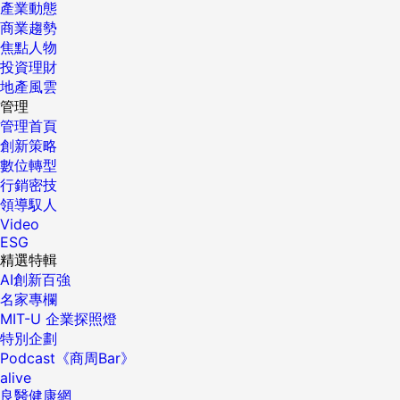
產業動態
商業趨勢
焦點人物
投資理財
地產風雲
管理
管理首頁
創新策略
數位轉型
行銷密技
領導馭人
Video
ESG
精選特輯
AI創新百強
名家專欄
MIT-U 企業探照燈
特別企劃
Podcast《商周Bar》
alive
良醫健康網