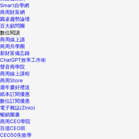
Smart自學網
商周財富網
圓桌趨勢論壇
百大顧問團
數位閱讀
商周線上讀
商周共學圈
新財富備忘錄
ChatGPT效率工作術
聲音商學院
商周線上課程
商周Store
週年慶好禮送
紙本訂閱優惠
數位訂閱優惠
電子雜誌(Zinio)
暢銷圖書
商周CEO學院
百億CEO班
CEO50失敗學