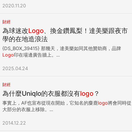
2020.11.20
財經
為球迷改
Logo
、換金鑽鳳梨！達美樂跟夜市
學的在地造浪法
{DS_BOX_39415} 那幾天，達美樂如同其他贊助商，品牌
Logo
印在場邊廣告牆上。...
2025.04.24
財經
為什麼Uniqlo的衣服都沒有
logo
？
事實上，AF也宣布從現在開始，它知名的麋鹿
logo
將會同時從
大部分的衣服上移除。...
2014.12.22