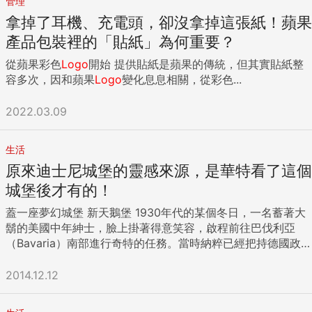
管理
拿掉了耳機、充電頭，卻沒拿掉這張紙！蘋果
產品包裝裡的「貼紙」為何重要？
從蘋果彩色
Logo
開始 提供貼紙是蘋果的傳統，但其實貼紙整
容多次，因和蘋果
Logo
變化息息相關，從彩色...
2022.03.09
生活
原來迪士尼城堡的靈感來源，是華特看了這個
城堡後才有的！
蓋一座夢幻城堡 新天鵝堡 1930年代的某個冬日，一名蓄著大
鬍的美國中年紳士，臉上掛著得意笑容，啟程前往巴伐利亞
（Bavaria）南部進行奇特的任務。當時納粹已經把持德國政
權，歐洲戰火一觸即發，但這都影響不了美國紳士的決心。他
的座車飛速通過充滿冬季氣息的大地，經過結霜的原野和冰凍
2014.12.12
的湖泊，最後慢慢爬上一條蜿蜒的馬路，抵達全世界最令人讚
嘆的城堡腳下：新天鵝堡（Schloss Neuschwanstein）。 此