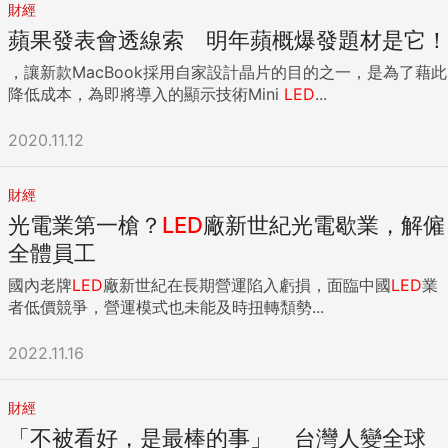
財經
蘋果發表會透線索 明年蘋概爆發題材是它！
，讓新款MacBook採用自家設計晶片的目的之一，是為了藉此
降低成本，為即將導入的顯示技術Mini
LED
...
2020.11.12
財經
光電業第一槍？
LED
廠新世紀光電歇業，解僱
全體員工
國內老牌
LED
廠新世紀在長期營運陷入虧損，面臨中國
LED
業
者低價競爭，營運模式也未能及時扭轉頹勢...
2022.11.16
財經
「不被看好，是最棒的事」 台灣人變全球