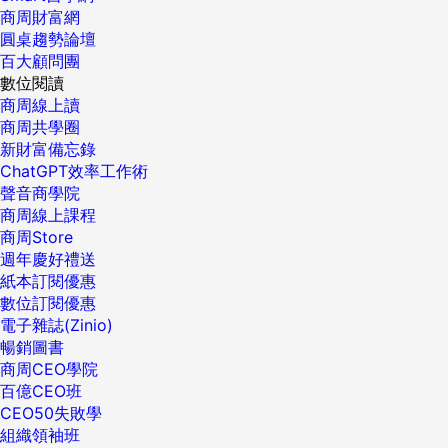
商周財富網
圓桌趨勢論壇
百大顧問團
數位閱讀
商周線上讀
商周共學圈
新財富備忘錄
ChatGPT效率工作術
聲音商學院
商周線上課程
商周Store
週年慶好禮送
紙本訂閱優惠
數位訂閱優惠
電子雜誌(Zinio)
暢銷圖書
商周CEO學院
百億CEO班
CEO50失敗學
組織領袖班