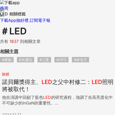
商周
LED 相關標籤
下載App抽好禮
訂閱電子報
＃
LED
共有
1837
則相關文章
相關主題
#群創
#光通訊
#三星
#CPO
#矽光子
財經
諾貝爾獎得主、
LED
之父中村修二：
LED
照明
將被取代！
他在演講中回顧了藍色
LED
的研究過程，強調了在高亮度化中
不可缺少的InGaN的重要性。...
2014.12.17