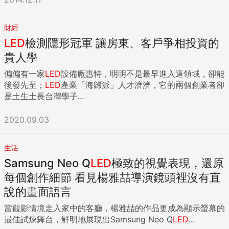
財經
LED
檢測隱形冠軍 讓房東、客戶爭相投資的
貴人學
偏偏有一家
LED
設備廠惠特，明明不是最早進入這領域，卻能
後發先至；
LED
產業「海歸派」人才濟濟，它的兩個創業者卻
是土生土長台灣學子...
2020.09.03
生活
Samsung Neo Q
LED
極致的視覺表現，還原
每個創作細節 看見楊雅喆導演鏡頭裡沒有直
說的畫面語言
當觀影情境走入家中的客廳，楊雅喆的作品更成為顯示螢幕的
最佳試煉舞台，鮮明地展現出Samsung Neo Q
LED
...