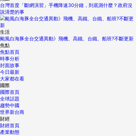
台灣首度「斷網演習」手機降速30分鐘，到底測什麼？政府沒
說清楚的事
生活
颱風白海豚全台交通異動》飛機、高鐵、台鐵、船班?不斷更新
焦點
焦點首頁
時事分析
封面故事
今日最新
大家都在看
國際
國際首頁
全球話題
趨勢中國
世界新台商
財經
財經首頁
產業動態