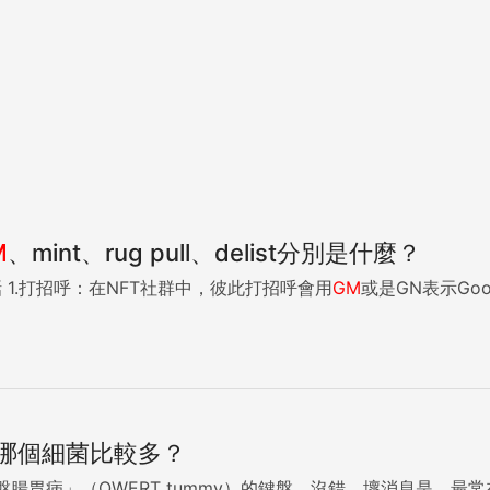
M
、mint、rug pull、delist分別是什麼？
聊NFT前先認識這7個行話 1.打招呼：在NFT社群中，彼此打招呼會用
GM
或是GN表示Good 
哪個細菌比較多？
腸胃病」（QWERT tummy）的鍵盤。沒錯，壞消息是，