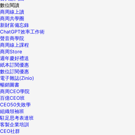
數位閱讀
商周線上讀
商周共學圈
新財富備忘錄
ChatGPT效率工作術
聲音商學院
商周線上課程
商周Store
週年慶好禮送
紙本訂閱優惠
數位訂閱優惠
電子雜誌(Zinio)
暢銷圖書
商周CEO學院
百億CEO班
CEO50失敗學
組織領袖班
駐足思考表達班
客製企業培訓
CEO社群