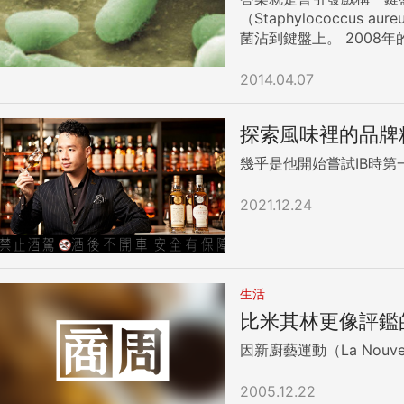
（Staphylococc
菌沾到鍵盤上。 2008年的一項研究發現，有些鍵盤還比馬桶座髒。觸控螢幕和手機也好不到哪去。2011年，倫敦衛生及熱帶醫學學院（School of
Hygiene Tropical Medicine）和倫敦大學瑪莉皇后學院的一項研究發現，儘管有95%的手機用戶聲稱已經把手完全洗淨，但還是有92%的手機上藏有許
多細菌。六支手機裡就有一支受到大腸桿菌污染
2014.04.07
著手機和平板電腦趴趴走，有
知識國際中文版》第32期（2014年4月號）。版權所
探索風味裡的品牌精神
幾乎是他開始嘗試IB時
2021.12.24
生活
比米其林更像評鑑
因新廚藝運動（La Nouvell
2005.12.22