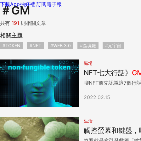
下載App抽好禮
訂閱電子報
＃
GM
共有
191
則相關文章
相關主題
#TOKEN
#NFT
#WEB 3.0
#區塊鏈
#元宇宙
職場
NFT七大行話》
G
2022.02.15
生活
觸控螢幕和鍵盤，
答案就是會引發戲稱「鍵盤