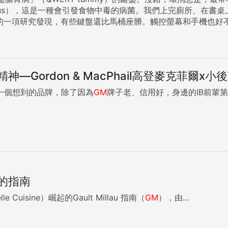
us aureus），這是一種會引發食物中毒的病菌。我們上完廁所
，這種細菌會引起嚴重食物中毒。 是觸控螢幕比鍵盤髒還是鍵盤比較髒，這事很難確定。人們通常習慣帶
時候甚至帶進廁所，因此我認為觸控轉傳的毒素會比鍵盤還多。一包抗菌擦手
有，轉載請註明出處。】 {DS_BOX_10687} 《BBC知識》近期活動：419-20打造自己的天文望遠鏡
—Gordon & MacPhail高登麥克菲爾x小
（大口徑20公分）https:sites.google.comsitebbckatm20cm ...
第一個想到的品牌，除了因為
GM
牌子老、信用好，身邊的IB前輩
的指南
e Cuisine）崛起的Gault Millau 指南（
GM
），由...