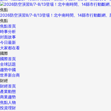
焦點
2026防空演習8/7-8/13登場！北中南時間、14縣市行動斷網
焦點
焦點首頁
時事分析
封面故事
今日最新
大家都在看
國際
國際首頁
全球話題
趨勢中國
世界新台商
財經
財經首頁
產業動態
商業趨勢
焦點人物
投資理財