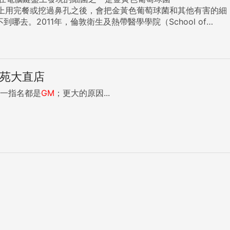
、在書桌上用完餐或挖過鼻孔之後，會把金黃色葡萄球菌和其他有害的細
巾就能達到清潔效果。 【完整內容請見《BBC
後苑大直店
第一指名都是
GM
；更大的原因...