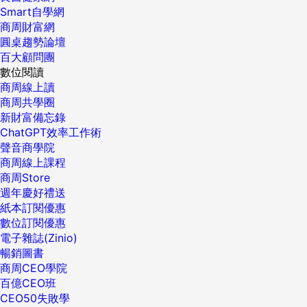
Smart自學網
商周財富網
圓桌趨勢論壇
百大顧問團
數位閱讀
商周線上讀
商周共學圈
新財富備忘錄
ChatGPT效率工作術
聲音商學院
商周線上課程
商周Store
週年慶好禮送
紙本訂閱優惠
數位訂閱優惠
電子雜誌(Zinio)
暢銷圖書
商周CEO學院
百億CEO班
CEO50失敗學