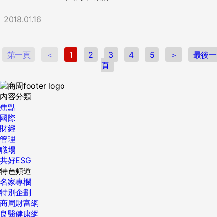
2018.01.16
第一頁
＜
1
2
3
4
5
＞
最後一
頁
內容分類
焦點
國際
財經
管理
職場
共好ESG
特色頻道
名家專欄
特別企劃
商周財富網
良醫健康網