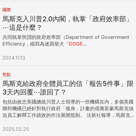
國際
馬斯克入川普2.0內閣，執掌「政府效率部」
⋯這是什麼？
共同執掌所謂的政府效率部（Department of Government
Efficiency，縮寫為迷因柴犬「
DOGE
...
2024.11.13
焦點
馬斯克給政府全體員工的信「報告5件事」限
3天內回覆⋯誰回了？
包括由效忠美國總統川普人士領導的一些機構在內，多個美國
聯邦機構已經針對執行政府「瘦身」計畫的億萬富豪馬斯克強
迫員工解釋工作績效的作法展開抵制。 法新社報導，馬斯克
（Elon Musk）推動大砍數以百萬計公務人力的工作，已經在
不同機構間引發不安。相關抵制之舉暗示川普政府中的重要人
2025.02.25
士與馬斯克之間可能存在歧見。 聯邦政府職員22日收到人事