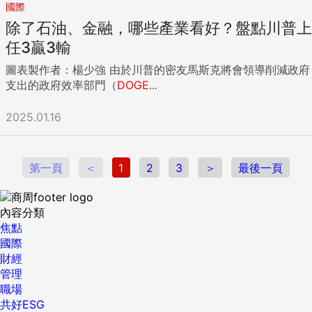
國際
除了石油、金融，哪些產業看好？盤點川普上
任3贏3輸
圖表製作者：楊少強 由於川普的密友馬斯克將會領導削減政府
支出的政府效率部門（
DOGE
...
2025.01.16
第一頁
＜
1
2
3
＞
最後一頁
內容分類
焦點
國際
財經
管理
職場
共好ESG