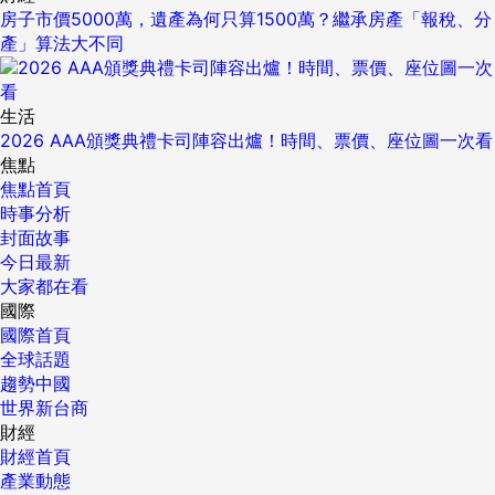
房子市價5000萬，遺產為何只算1500萬？繼承房產「報稅、分
產」算法大不同
生活
2026 AAA頒獎典禮卡司陣容出爐！時間、票價、座位圖一次看
焦點
焦點首頁
時事分析
封面故事
今日最新
大家都在看
國際
國際首頁
全球話題
趨勢中國
世界新台商
財經
財經首頁
產業動態