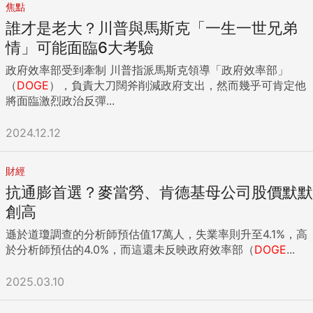
委以主管政府效率部（Department of Government
焦點
Efficiency）之責，推動大砍政府開支、對付疑似浪費和貪腐
誰才是老大？川普與馬斯克「一生一世兄弟
等工作。 責任編輯：陳柏燕 ...
情」可能面臨6大考驗
政府效率部受到牽制 川普指派馬斯克領導「政府效率部」
（
DOGE
），負責大刀闊斧削減政府支出，然而幾乎可肯定他
將面臨激烈政治反彈...
2024.12.12
財經
抗通膨首選？麥當勞、肯德基母公司股價默默
創高
遜於道瓊調查的分析師預估值17萬人，失業率則升至4.1%，高
於分析師預估的4.0%，而這還未反映政府效率部（
DOGE
...
2025.03.10