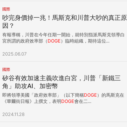
管理局（Office of Personnel Management）寄發的電子郵
國際
件，法新社看見，內容要求他們須於24日深夜11時59分之前提
吵完身價掉一兆！馬斯克和川普大吵的真正原
交「你上週所完成工作的約5項要點」。 在此之前不久，馬斯
克在X平台上發文稱，「所有聯邦員工」將會接到電郵，「不
因？
回報者，等同辭職」。 聯邦政府員工告訴法新社，他們已被建
有報導稱，川普在今年任期一開始，就特別指派馬斯克領導白
議不要立即作出回覆。 美國國防部已下令員工暫緩回覆 國防
宮所謂的政府效率部（
DOGE
）臨時組織，期待這位...
部今天發文要求員工「對人事管理局標題為『你上週做了什
麼』的電郵暫緩回覆」。 國防部在X平台上發文說：「國防部
2025.06.07
有責任檢討所屬人員表現，將會依據其本身程序進行檢討。」
美國媒體報導，川普政府派到聯邦調查局（FBI）、國務院和國
家情報辦公室的官員也指示員工不要直接回覆。 「紐約時報」
國際
（The New York Times）報導，聯調局新局長巴特爾（Kash
矽谷有效加速主義吹進白宮，川普「新鐵三
Patel）昨天發給員工的訊息提到，「聯邦調查局，透過局長辦
角」助攻AI、加密幣
公室，負責我們所有檢討流程」。 工會開始反制 各工會也迅
速進行反制，會員人數最多的美國政府雇員聯合會（American
即將領導美國「政府效率部」（以下簡稱
DOGE
）的馬斯克在
Federation of Government Employees）矢言針對任何非法
《華爾街日報》上撰文，表明
DOGE
會在二...
解雇提出異議。 美國政府雇員聯合會今天致函人事管理局，針
對「未經選舉而且精神錯亂的」馬斯克所獲權力予以批評，強
2024.11.28
調「這封電郵不負責任而且幼稚，企圖製造混亂並且霸凌為服
務我們國家而辛苦工作的聯邦員工」。 川普對全球首富馬斯克