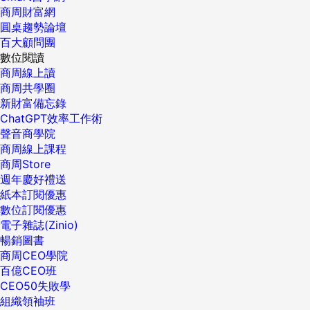
商周財富網
圓桌趨勢論壇
百大顧問團
數位閱讀
商周線上讀
商周共學圈
新財富備忘錄
ChatGPT效率工作術
聲音商學院
商周線上課程
商周Store
週年慶好禮送
紙本訂閱優惠
數位訂閱優惠
電子雜誌(Zinio)
暢銷圖書
商周CEO學院
百億CEO班
CEO50失敗學
組織領袖班