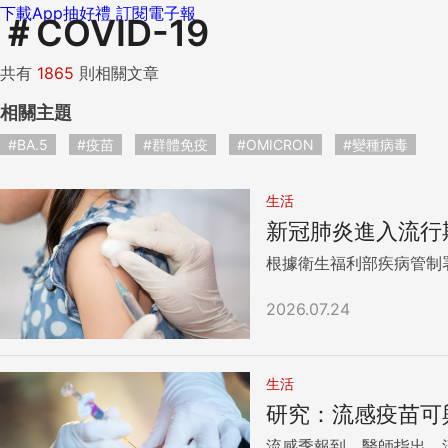
下載App抽好禮
訂閱電子報
＃
COVID-19
共有
1865
則相關文章
相關主題
#BA.5
#疫苗
#群體免疫
#OMICRON
#變種病毒
生活
新冠肺炎進入流行
根據衛生福利部疾病管制
2026.07.24
生活
研究：流感疫苗可
流感季報到，醫師指出，