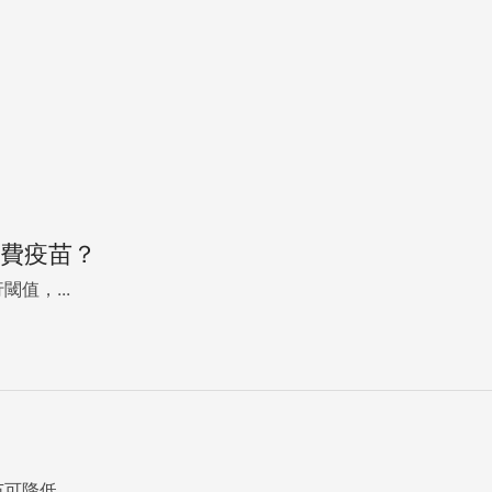
公費疫苗？
值，...
降低...