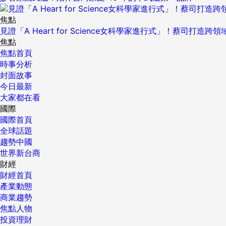
焦點
見證「A Heart for Science女科學家進行式」！蔡司打
焦點
焦點首頁
時事分析
封面故事
今日最新
大家都在看
國際
國際首頁
全球話題
趨勢中國
世界新台商
財經
財經首頁
產業動態
商業趨勢
焦點人物
投資理財