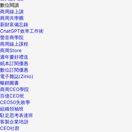
數位閱讀
商周線上讀
商周共學圈
新財富備忘錄
ChatGPT效率工作術
聲音商學院
商周線上課程
商周Store
週年慶好禮送
紙本訂閱優惠
數位訂閱優惠
電子雜誌(Zinio)
暢銷圖書
商周CEO學院
百億CEO班
CEO50失敗學
組織領袖班
駐足思考表達班
客製企業培訓
CEO社群