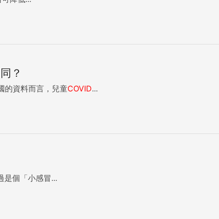
不同？
國的資料而言，兒童
COVID
...
個「小感冒...