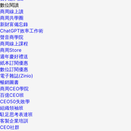
數位閱讀
商周線上讀
商周共學圈
新財富備忘錄
ChatGPT效率工作術
聲音商學院
商周線上課程
商周Store
週年慶好禮送
紙本訂閱優惠
數位訂閱優惠
電子雜誌(Zinio)
暢銷圖書
商周CEO學院
百億CEO班
CEO50失敗學
組織領袖班
駐足思考表達班
客製企業培訓
CEO社群