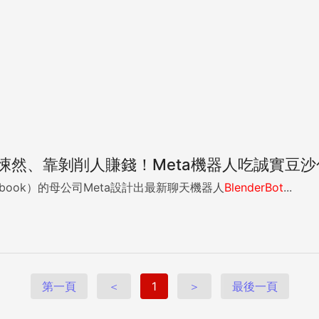
悚然、靠剝削人賺錢！Meta機器人吃誠實豆沙
book）的母公司Meta設計出最新聊天機器人
BlenderBot
...
第一頁
＜
1
＞
最後一頁