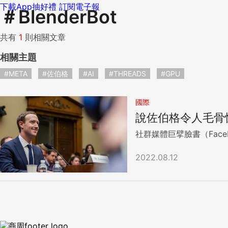
下載App抽好禮
訂閱電子報
＃
BlenderBot
共有
1
則相關文章
相關主題
#META
#佐伯格
#AI
#THREADS
#GPU
國際
說佐伯格令人毛骨
社群媒體巨擘臉書（Face
2022.08.12