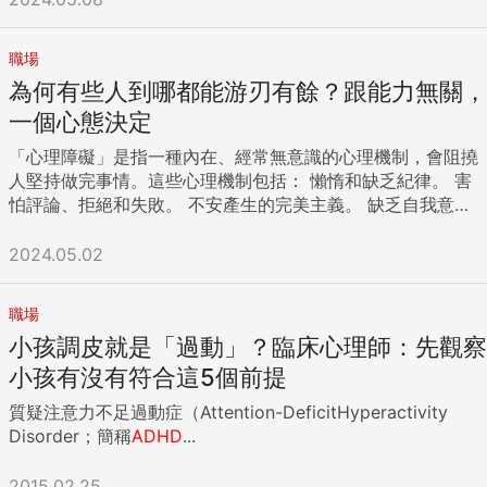
在想「下一次可千萬要早早交稿」，這樣就不用熬夜了，但很
可惜，下一次還是會拖延。後來，和同事們聊到「拖延」這個
職場
話題，發現這是大家的通病，尤其是文字工作者最甚。 我不知
為何有些人到哪都能游刃有餘？跟能力無關，
道「拖延症」這個詞是從什麼時候開始流行的，但似乎戳中太
多人的「痛點」了。看TED演講者蒂姆講拖延症話題的影片，
一個心態決定
一直以來都是平台上播放量最高的，就知道了。 微軟聯合創始
「心理障礙」是指一種內在、經常無意識的心理機制，會阻撓
人比爾・蓋茲（Bill Gates）在內布拉斯加大學林肯商學院演講
人堅持做完事情。這些心理機制包括： 懶惰和缺乏紀律。 害
時，坦言自己「曾經是一個嚴重的拖延症患者」，在哈佛大學
怕評論、拒絕和失敗。 不安產生的完美主義。 缺乏自我意
讀書的時候，他常拖到考試的最後一刻才開始複習功課。後來
識。 這些心理障礙在內部進行運作，用來阻擾外部產生的行
進入商界，他才逐漸意識到這是一個非常不好的習慣。 雖然如
為，因此會讓人無法持續到底。 懶惰和缺乏紀律 無法堅持到
2024.05.02
今已有了很大的改善，但比爾・蓋茲表示，時至今日，自己仍
底的理由，有時候單純僅是因為懶惰和缺乏紀律。懶惰會阻止
在努力和拖延症做鬥爭，經常會有意識的提醒自己提高效率，
我們離開沙發，去做那些可以讓自己離目標更近的重要工作。
不要拖延。 中國社科院的一項調查資料顯示，中國80％的大
職場
缺乏紀律，則會讓我們浪費時間在讓人分心的事和娛樂活動。
學生和86％的職場人士都有拖延症；50％的人不到最後一刻，
小孩調皮就是「過動」？臨床心理師：先觀察
我們可能會在行事曆上做好計畫、寫好待辦清單、預先準備好
絕不開始工作；13％的人若沒有人催，就不能完成工作。 看來
所需要的東西，但就是缺少意志力和紀律，讓我們直接開始、
小孩有沒有符合這5個前提
天下真的苦「拖延症」久矣。從詞源學上來說，「拖延」
向前推進。我們常只看到自己必須要做的犧牲（即使非常微
（Procrastination）這個詞有兩個意思，一是把事情推遲到明
質疑注意力不足過動症（Attention-DeficitHyperactivity
小），卻草率的決定：自己不值得做那樣的犧牲。 意志力是讓
天再做，二是做與更好的判斷背道而馳的事情。 那拖延的本質
Disorder；簡稱
ADHD
...
身體行動的那股動力，而紀律是指引動力的那個重心所在，如
是什麼？有一本書叫作《拖延心理學》，是被視為能夠戰勝拖
此才能持續朝目標移動。假如沒有找到方法來啟動意志力和紀
延症的「聖經」，據說作者拖了整整兩年才交稿。 裡面有這麼
2015.02.25