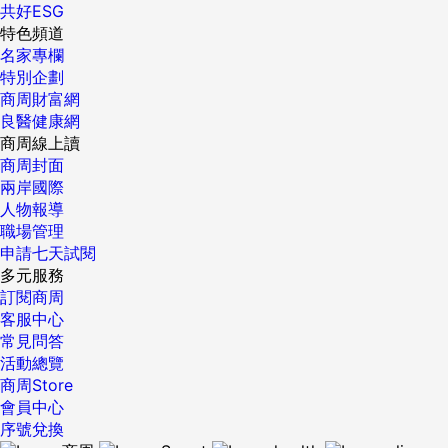
並沒有堅持到底，而繼續活在忙碌的生活中，陷入「我現在已
共好ESG
集中注意力的最大限度，所以你能專注25分鐘就夠了。 暢銷
經非常努力了」的想法裡。然而，若是將生活裡那些忙碌的部
特色頻道
書《微習慣：簡單到不可能失敗的自我管理法則》的作者為了
分去除，認真從總體來看，就會明白，其實那些我們一直逃避
名家專欄
提升體力，一開始安排了豐富的健身計畫，但總是因為拖延無
去堅持完成的事情，真的對我們的人生很重要。 因興奮和熱情
特別企劃
法完成。後來改變計畫，一天只做一個伏地挺身。作者說：
而開始，卻在許多藉口和多餘的解釋中結束；從希望開始，卻
商周財富網
「我意識到鍛煉正在變成慣性。即使是面對這麼微不足道的挑
以無數的辯解來收場。太多時候，我們都懶得去檢討眼前的事
良醫健康網
戰，我每天也都在做了不起的事情。」 整個過程無痛無壓力，
物的必要性，就是因為它們既簡單、又舒適。 一部分的我們不
商周線上讀
還會讓你正回饋滿滿，一個反拖延的正循環就達成了。當我們
想知道更深入的可能會是什麼，因為害怕自己會想要，也害怕
商周封面
用特別簡單的方式開始行動的時候，成就感就會特別容易獲
必須比現在更努力工作才能得到。然而，為了自己的成長和喜
兩岸國際
得，開始行動第一步的問題立馬就能被解決了。 3.享受做：拒
悅，也為了讓你的生活變得不同，持續不懈必須成為一個習
人物報導
絕內耗，享受正回饋 拖延是因為自己在預想中，提高了完成事
慣，拿出勇氣吧。 ＊本文摘自《停止拖延的情緒行為動力
職場管理
情的難度。把一件簡單的事情想得很複雜很難，於是自己的惰
學》，方言文化出版。 {DS_BOX_37402} 責任編輯：陳柏燕
申請七天試閱
性慢慢上來，一直不想行動，時間越拖越久。 然後慢慢陷入內
核稿編輯：湯明潔 ...
多元服務
耗、愧疚，導致拖延症越來越嚴重。但其實無論是誰都會有拖
訂閱商周
延症，那些專家和大佬也一樣。 《拖延心理學》是本專門講
客服中心
「戰勝拖延」的好書。但有一件事可能很多人不知道，那就是
常見問答
作者患有嚴重的拖延症，所以圖書出版的時間比當初和出版社
活動總覽
約定好的時間晚了2年。 連研究拖延症的專家都有拖延症，所
商周Store
以我們身為普通人，應該認識到拖延症是大家的通病，沒有必
會員中心
要愧疚，甚至產生內耗心理。 舉個例子，我之前經常賴床，我
序號兌換
就結合5分鐘法則，把「只要先起床站起身來，就已經超過