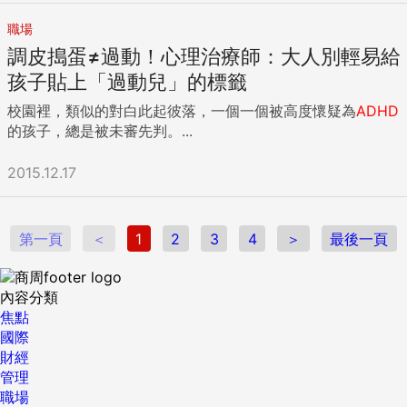
鐘的鬧鐘，告訴自己，我就只做5分鐘，5分鐘後就休息。先易
前就如此。其實，在決定不要嘗試的那一刻，就已經嘗到失敗
後難，不要做太難和複雜的任務，先做那種「一看就可以立馬
職場
的滋味。 不安產生的完美主義 我們來看另一個故事。保羅為
行動」的任務。5分鐘很快就會過去，狀態會開始變得輕鬆，
調皮搗蛋≠過動！心理治療師：大人別輕易給
了升遷，已經準備多年，他一直努力提升自己的專業知識和技
記得要給自己完成5分鐘任務的正回饋。 能5分鐘內做完的事
能，參加許多研討會、報名證照考試，甚至還去上研究所的課
孩子貼上「過動兒」的標籤
情，為什麼要花1小時解決呢？能迅速搞定的事情就迅速解決。
程進修。他希望自己的履歷盡善盡美，這樣就能讓他在爭取升
2.系統做：番茄工作法 首先，列一個待辦事項清單。列出自己
校園裡，類似的對白此起彼落，一個一個被高度懷疑為
ADHD
職時，順利獲得他想要的位子。 對保羅而言，「不成功，便成
當下要做的所有事項和目標，然後根據時間管理四象限法則，
的孩子，總是被未審先判。...
仁」。 然而對他來說，有一身本領還不夠、永遠都不夠。又過
去掉「不重要但緊急」和「不重要且不緊急」的事項，留下
了幾年，他還是沒有晉升到更高的職位。他的完美主義來自於
「重要且緊急」和「重要但不緊急」的事項。 針對留下來的幾
2015.12.17
對「自己不夠好」的念頭，讓他感到害怕和不安，進而讓他無
個事項，把一件事情分割為多個25分鐘的番茄鐘任務。用甘特
法堅持到底。他沒有持續採取能讓他前進的行動，反而將精力
圖描繪一個表格，第一行標註時間，第一列標註重點事項。做
放在過度計畫和努力變得更完美的那些方面，最後停滯不前。
完一個立馬就往相對應的表格打勾或者塗色，讓自己的行動與
他人看來，保羅似乎是隻勤奮的蜜蜂，朝著目標前進。事實
第一頁
＜
1
2
3
4
＞
最後一頁
獎勵完美契合。 大腦不斷產生多巴胺，行動時就不會覺得累，
上，他被完美主義所約束，無法堅持完成真正的目標。 缺乏自
反而動力十足。放大正回饋的力量，強化行動後給予的獎勵帶
我意識（沒有自覺） 缺乏自覺，也是讓人無法堅持到底的一種
來的成就感，讓行動持續上癮，徹底擺脫拖延症。 比如你現在
心理障礙。因為我們太常擔心犯錯、跨出舒適圈去冒險，就不
內容分類
需要做一項重要且緊急的工作任務，但你一直躺在床上刷短影
去挑戰自己的最大限度。這埋藏了我們的興趣、熱情和天分，
焦點
音，你就想，我做一項任務需要1小時，把1小時劃分為兩個25
而且因為不知道自身所具備的真正能力，我們會不斷的說服自
國際
分鐘，中間休息10分鐘，然後把目標轉換為「我只需25分鐘，
己「我做不到」。 我們若不堅持完成自己的計畫，久而久之，
財經
就能體驗完成事情的快樂」。25分鐘後立馬打勾，這樣持續不
這輩子就會深受束縛。 不只如此，大多數人甚至不知道自己正
管理
斷有成就感，將能鼓勵你繼續做下去，直到把整個任務完成。
在停滯不前的陷阱。因為缺乏自我意識，所以不知道自己其實
職場
那麼，為什麼是25分鐘？因為科學研究表明，25分鐘是一個人