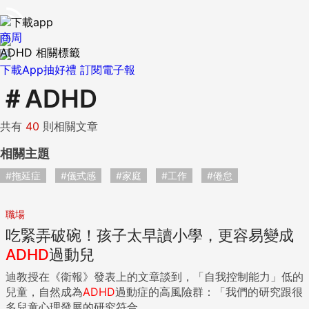
商周
ADHD 相關標籤
下載App抽好禮
訂閱電子報
＃
ADHD
共有
40
則相關文章
相關主題
#拖延症
#儀式感
#家庭
#工作
#倦怠
職場
吃緊弄破碗！孩子太早讀小學，更容易變成
ADHD
過動兒
迪教授在《衛報》發表上的文章談到，「自我控制能力」低的
兒童，自然成為
ADHD
過動症的高風險群：「我們的研究跟很
多兒童心理發展的研究符合...