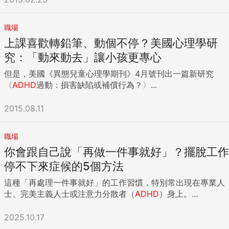
律，我們的身體會持續停留在一種不活躍的狀態，那麼就絕對
一個觀點：拖延的人往往都有失敗恐懼症，他們的內心，被一
無法堅持完成目標。 害怕評論、拒絕和失敗 來看蘿拉的故
個錯誤的邏輯束縛： 做事失敗=我能力有問題=我是個沒有價
事。她是位地方組織的志工，協助募集教育資源提供給弱勢孩
值的人 因為害怕失敗所以不願意開始，導致拖延。拖延症最大
職場
童。她想要舉辦一個募款活動來召集更多贊助者。她已經計畫
的壞處不是拖延本身，而是「折磨我們」。在這個過程中，事
上課喜歡轉鉛筆、動個不停？美國心理學研
好要做的事，也列出可以找的對象，讓募款活動能夠進行。 然
情一直在那裡，無論做其他什麼事，心裡還是會惦記。 隨著截
究：「動來動去」讓小孩更專心
而，在真正展開行動的第一通電話前，她卻感到呼吸困難。 她
止時間臨近，痛苦程度也呈指數級增長。如果最後沒做好，我
開始猶豫，同時想著： 「要是我辦的活動，沒有人來連署該怎
們也會懊惱，畢竟是自己一拖再拖，結果壞了事。大多情況
但是，美國《異態兒童心理學期刊》4月號刊出一篇新研究
麼辦？」「要是社區主委駁回我的想法，造成計畫失敗得一塌
下，產生拖延的原因有以下6個： 不重視這件事。 不喜歡這件
〈
ADHD
過動：損害缺陷或補償行為？〉...
糊塗呢？」「要是最後花的錢比募到的費用還多呢？」 所以，
事。 做不了這件事。 完美主義傾向。 常被瑣事打斷。 容易受
她完全捨棄這項主意。放棄的當下，她立刻感到自己能夠自在
到誘惑。 作為曾經的拖延症「重度患者」、現在的「輕度患
2015.08.11
呼吸了。 阻止蘿拉完成這件事的，其實是她害怕受評斷、被拒
者」，且基本處於已經自癒狀態的我，如何能在一年內出7本
絕，以及害怕失敗的想法。對她而言，「不堅持到底」反而是
書，主業經營公司、管團隊，副業還要做社交平台、弄諮詢
種自我保護的行為，是一種不讓自己因為失敗而受傷的方式。
職場
呢？ 其實核心就9個字：立刻做、系統做、享受做。 1.立刻
只要她不請求任何事，就不會被拒絕。 還有，既然不曾去追求
你會跟自己說「再做一件事就好」？擺脫工作
做：5分鐘行動法 我一直相信一個觀點：先完成，再完美。完
一個目標，就沒有人能說她失敗了。 因此，害怕受評論、遭到
美是相對的，處於概念層面；但是完成任務是必須的，是需要
停不下來症候的5個方法
拒絕，以及害怕失敗，都會讓我們無法達成目標。思考至此，
付諸行動的。你要先搭出框架，初步填充，再根據回饋進行升
那就乾脆不要採取任何行動、也打消任何做出成效的可能性，
這種「再處理一件事就好」的工作習慣，特別常出現在專業人
級，而不是苛求一步到位。 我也推薦一個方法，叫作5分鐘法
因為那會受到檢視和評論。不會受到別人檢視或評論，也就意
士、完美主義人士或注意力分散者（
ADHD
）身上。...
則。對於自己不想完成的事情，強迫自己做5分鐘的任務，你
味不會遭到拒絕。如果永遠不挑戰，就永遠不會失敗，對吧？
可以告訴自己5分鐘後停止。但通常情況是做5分鐘後，你就會
這種理由荒唐至極。我們已經用不行動和不要堅持完成任務的
2025.10.17
有繼續做下去的動力。 具體操作：深吸一口氣，設置一個5分
手段，對自己下了評論，並且否定自己，甚至在尚未開始行動