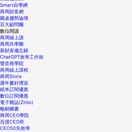
Smart自學網
商周財富網
圓桌趨勢論壇
百大顧問團
數位閱讀
商周線上讀
商周共學圈
新財富備忘錄
ChatGPT效率工作術
聲音商學院
商周線上課程
商周Store
週年慶好禮送
紙本訂閱優惠
數位訂閱優惠
電子雜誌(Zinio)
暢銷圖書
商周CEO學院
百億CEO班
CEO50失敗學