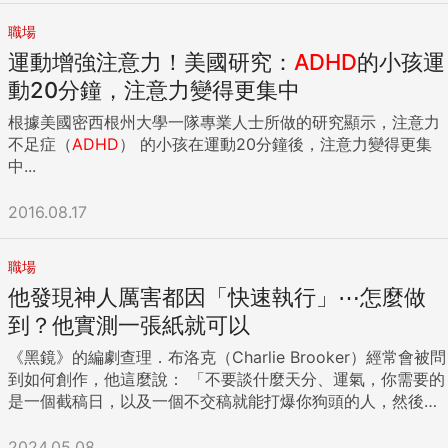
職場
運動增強注意力！美國研究：
ADHD
的小孩運
動20分鐘，注意力變得更集中
根據美國密西根州大學一隊專業人士所做的研究顯示，注意力
不足症（
ADHD
） 的小孩在運動20分鐘後，注意力變得更集
中...
2016.08.17
職場
他發現神人厲害都因「快速執行」⋯怎麼做
到？他實測一張紙就可以
《黑鏡》的編劇查理．布洛克（Charlie Brooker）經常會被問
到如何創作，他這麼說： 「不要談什麼天分、運氣，你需要的
是一個截稿日，以及一個不交稿就能打爆你狗頭的人，然後你
就會被自己的才華驚訝到。」 這句話我太喜歡了。 以前專職
寫作的時候，似乎不到交稿前最後一刻，就沒有靈感。每次都
2024.05.08