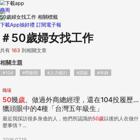
商周
50歲婦女找工作 相關標籤
下載App抽好禮
訂閱電子報
＃
50歲婦女找工作
共有
163
則相關文章
相關主題
#104
#勞動部
#人力銀行
#調薪
#年終
職場
50
幾
歲
、做過外商總經理，還在104投履歷...
獵頭眼中的4種「台灣五年級生」
最近我採訪很多身邊的人，他們所認識的
50
歲
以後的人在做什
麼事情？...
2016.07.19