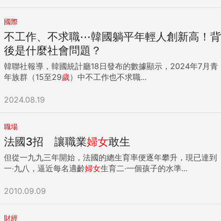
國際
不工作、不求職⋯韓國躺平年輕人創新高！背
後是什麼社會問題？
韓聯社報導，韓國統計廳18日發布的數據顯示，2024年7月青
年族群（15至29
歲
）中不工作也不求職...
2024.08.19
職場
法國3招 讓職業
婦女
敢生
但從一九九三年開始，法國的總生育率便逐年攀升，現已達到
一‧九八，逼近每名適齡
婦女
生育二‧一個孩子的水準...
2010.09.09
財經