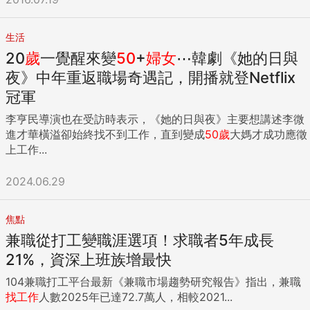
生活
20
歲
一覺醒來變
50
+
婦女
⋯韓劇《她的日與
夜》中年重返職場奇遇記，開播就登Netflix
冠軍
李亨民導演也在受訪時表示，《她的日與夜》主要想講述李微
進才華橫溢卻始終找不到工作，直到變成
50
歲
大媽才成功應徵
上工作...
2024.06.29
焦點
兼職從打工變職涯選項！求職者5年成長
21%，資深上班族增最快
104兼職打工平台最新《兼職市場趨勢研究報告》指出，兼職
找工作
人數2025年已達72.7萬人，相較2021...