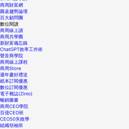
商周財富網
圓桌趨勢論壇
百大顧問團
數位閱讀
商周線上讀
商周共學圈
新財富備忘錄
ChatGPT效率工作術
聲音商學院
商周線上課程
商周Store
週年慶好禮送
紙本訂閱優惠
數位訂閱優惠
電子雜誌(Zinio)
暢銷圖書
商周CEO學院
百億CEO班
CEO50失敗學
組織領袖班