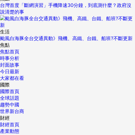
台灣首度「斷網演習」手機降速30分鐘，到底測什麼？政府沒
說清楚的事
生活
颱風白海豚全台交通異動》飛機、高鐵、台鐵、船班?不斷更新
焦點
焦點首頁
時事分析
封面故事
今日最新
大家都在看
國際
國際首頁
全球話題
趨勢中國
世界新台商
財經
財經首頁
產業動態