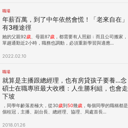
職場
年薪百萬，到了中年依然會慌！「老來自在」
有3種途徑
她的父親92
歲
、母親87
歲
，都需要有人照顧﹔而且公司搬家，
單趟通勤近2小時，職務也調動，必須重新學習與適應...
2022.02.10
職場
就算是主播跟總經理，也有房貸孩子要養...念
碩士在職專班最大收穫：人生勝利組，也會走
下坡
，同學年齡落差極大，從30
歲
到
50
幾
歲
，每個同學的職稱都是
個桂冠，主播、副台長、總經理、協理、局處首長...
2018.01.26