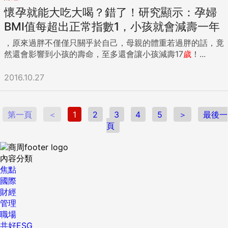
懷孕就能大吃大喝？錯了！研究顯示：孕婦
BMI值每超出正常指數1，小孩就會減壽一年
，原來過胖不僅僅只關乎於自己，母親的體重若過胖的話，竟
然還會影響到小孩的壽命，至多還會讓小孩減壽17
歲
！...
2016.10.27
第一頁
＜
1
2
3
4
5
＞
最後一
頁
內容分類
焦點
國際
財經
管理
職場
共好ESG