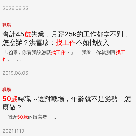
2026.06.23
職場
會計45
歲
失業，月薪25k的工作都拿不到，
怎麼辦？洪雪珍：
找工作
不如找收入
「老師，你看我該怎麼
找工作
？」 「我看，你就別再
找工
作
。」...
2019.08.06
職場
50
歲
轉職⋯選對戰場，年齡就不是劣勢！怎
麼做？
一個近
50
歲
的留言者。...
2021.11.19