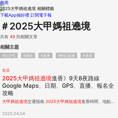
商周
2025大甲媽祖遶境 相關標籤
下載App抽好禮
訂閱電子報
＃
2025大甲媽祖遶境
共有
49
則相關文章
相關主題
#白沙屯
#媽祖
#進香
#粉紅超跑
#遶境
生活
2025
大甲
媽祖
遶境
進香》9天8夜路線
Google Maps、日期、GPS、直播、報名全
攻略
大甲
媽祖
遶境
交通指南
2025
大甲
媽祖
遶境
進香時間、地點...
2025.04.04