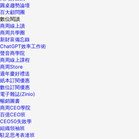
圓桌趨勢論壇
百大顧問團
數位閱讀
商周線上讀
商周共學圈
新財富備忘錄
ChatGPT效率工作術
聲音商學院
商周線上課程
商周Store
週年慶好禮送
紙本訂閱優惠
數位訂閱優惠
電子雜誌(Zinio)
暢銷圖書
商周CEO學院
百億CEO班
CEO50失敗學
組織領袖班
駐足思考表達班