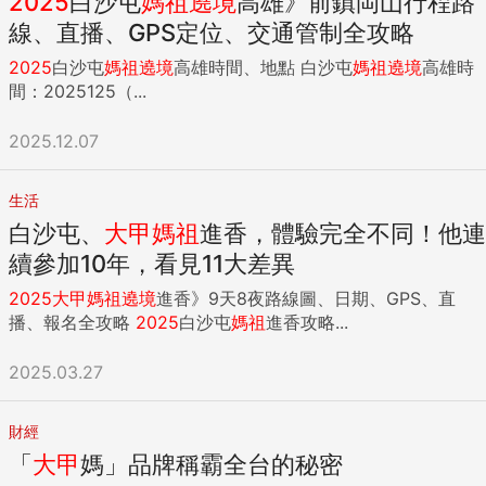
2025
白沙屯
媽祖
遶境
高雄》前鎮岡山行程路
線、直播、GPS定位、交通管制全攻略
2025
白沙屯
媽祖
遶境
高雄時間、地點 白沙屯
媽祖
遶境
高雄時
間：2025125（...
2025.12.07
生活
白沙屯、
大甲
媽祖
進香，體驗完全不同！他連
續參加10年，看見11大差異
2025
大甲
媽祖
遶境
進香》9天8夜路線圖、日期、GPS、直
播、報名全攻略
2025
白沙屯
媽祖
進香攻略...
2025.03.27
財經
「
大甲
媽」品牌稱霸全台的秘密