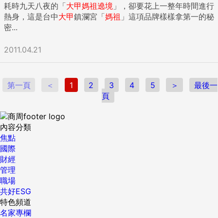
耗時九天八夜的「
大甲
媽祖
遶境
」，卻要花上一整年時間進行
熱身，這是台中
大甲
鎮瀾宮「
媽祖
」這項品牌樣樣拿第一的秘
密...
2011.04.21
第一頁
＜
1
2
3
4
5
＞
最後一
頁
內容分類
焦點
國際
財經
管理
職場
共好ESG
特色頻道
名家專欄