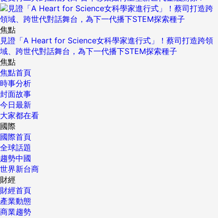
焦點
見證「A Heart for Science女科學家進行式」！蔡司打造跨領
域、跨世代對話舞台，為下一代播下STEM探索種子
焦點
焦點首頁
時事分析
封面故事
今日最新
大家都在看
國際
國際首頁
全球話題
趨勢中國
世界新台商
財經
財經首頁
產業動態
商業趨勢