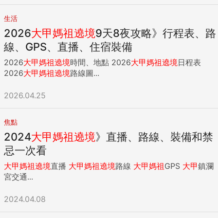
生活
2026
大甲
媽祖
遶境
9天8夜攻略》行程表、路
線、GPS、直播、住宿裝備
2026
大甲
媽祖
遶境
時間、地點 2026
大甲
媽祖
遶境
日程表
2026
大甲
媽祖
遶境
路線圖...
2026.04.25
焦點
2024
大甲
媽祖
遶境
》直播、路線、裝備和禁
忌一次看
大甲
媽祖
遶境
直播
大甲
媽祖
遶境
路線
大甲
媽祖
GPS
大甲
鎮瀾
宮交通...
2024.04.08