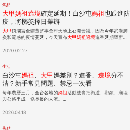
焦點
大甲
媽祖
遶境
確定延期！白沙屯
媽祖
也跟進防
疫，將擲筊擇日舉辦
大甲
鎮瀾宮全體董監事會昨天晚上召開會議，因為今年武漢肺
炎和流感的疫情蔓延，今天宣布
大甲
媽祖
遶境
進香延期舉辦...
2020.02.27
生活
白沙屯
媽祖
、
大甲
媽差別？進香、
遶境
分不
清？新手常見問題、禁忌一次看
每年農曆三月，全台各地的
媽祖
活動總會把街道、鄉鎮、廟埕
與公路串成一條長長的人流。...
2026.04.18
焦點