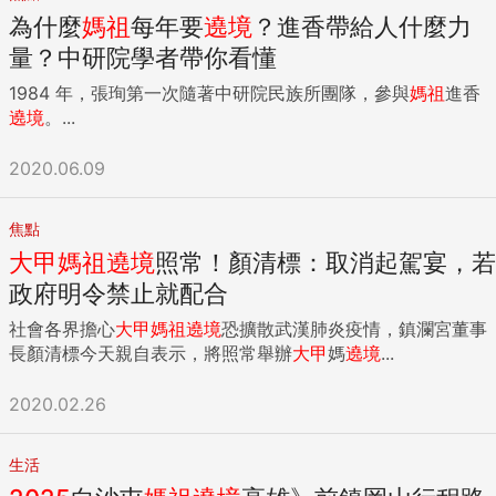
為什麼
媽祖
每年要
遶境
？進香帶給人什麼力
量？中研院學者帶你看懂
1984 年，張珣第一次隨著中研院民族所團隊，參與
媽祖
進香
遶境
。...
2020.06.09
焦點
大甲
媽祖
遶境
照常！顏清標：取消起駕宴，若
政府明令禁止就配合
社會各界擔心
大甲
媽祖
遶境
恐擴散武漢肺炎疫情，鎮瀾宮董事
長顏清標今天親自表示，將照常舉辦
大甲
媽
遶境
...
2020.02.26
生活