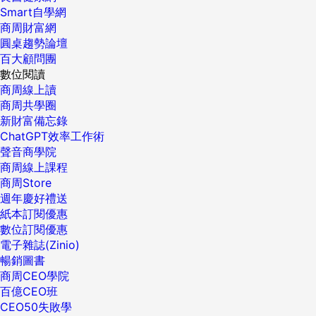
Smart自學網
商周財富網
圓桌趨勢論壇
百大顧問團
數位閱讀
商周線上讀
商周共學圈
新財富備忘錄
ChatGPT效率工作術
聲音商學院
商周線上課程
商周Store
週年慶好禮送
紙本訂閱優惠
數位訂閱優惠
電子雜誌(Zinio)
暢銷圖書
商周CEO學院
百億CEO班
CEO50失敗學