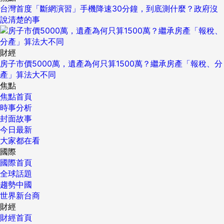
台灣首度「斷網演習」手機降速30分鐘，到底測什麼？政府沒
說清楚的事
財經
房子市價5000萬，遺產為何只算1500萬？繼承房產「報稅、分
產」算法大不同
焦點
焦點首頁
時事分析
封面故事
今日最新
大家都在看
國際
國際首頁
全球話題
趨勢中國
世界新台商
財經
財經首頁