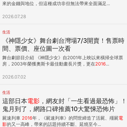
來的金錢與地位，但這種成功非但無法帶來全面滿足...
2026.07.28
生活
《神隱少女》舞台劇台灣場7/3開賣！售票時
間、票價、座位圖一次看
舞台劇節目介紹 《神隱少女》自2001年上映以來橫掃全球票
房，2003年榮獲奧斯卡最佳動畫長片獎，更在
2016
...
2026.07.02
生活
這部日本
電影
，網友封「一生看過最恐怖」！
鬼月到了，網路口碑推薦10大驚悚恐怖片
屍速列車
2016
年，《屍速列車》的問世締造了活屍、殭屍
電
影
的又一高峰，帶來的話題持續不斷、延燒至今...