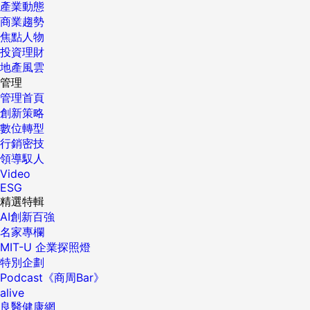
產業動態
商業趨勢
焦點人物
投資理財
地產風雲
管理
管理首頁
創新策略
數位轉型
行銷密技
領導馭人
Video
ESG
精選特輯
AI創新百強
名家專欄
MIT-U 企業探照燈
特別企劃
Podcast《商周Bar》
alive
良醫健康網