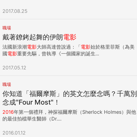
2017.08.25
職場
戴著鐐銬起舞的伊朗
電影
法國新浪潮
電影
大師高達曾說過：「
電影
始於格里菲斯（為美
國
電影
重要先驅，曾執導《一個國家的誕生...
2017.05.12
職場
你知道「福爾摩斯」的英文怎麼念嗎？千萬別
念成"Four Most"！
2016
年第一個禮拜，神探福爾摩斯（Sherlock Holmes）與他
的最佳拍檔華生醫師（Dr....
2016.01.12