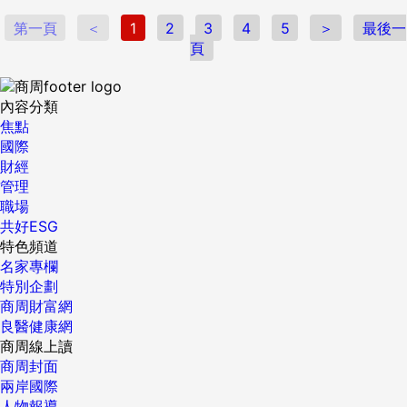
第一頁
＜
1
2
3
4
5
＞
最後一
頁
內容分類
焦點
國際
財經
管理
職場
共好ESG
特色頻道
名家專欄
特別企劃
商周財富網
良醫健康網
商周線上讀
商周封面
兩岸國際
人物報導