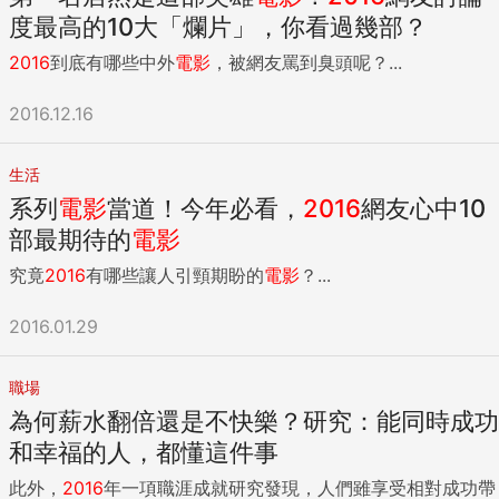
度最高的10大「爛片」，你看過幾部？
2016
到底有哪些中外
電影
，被網友罵到臭頭呢？...
2016.12.16
生活
系列
電影
當道！今年必看，
2016
網友心中10
部最期待的
電影
究竟
2016
有哪些讓人引頸期盼的
電影
？...
2016.01.29
職場
為何薪水翻倍還是不快樂？研究：能同時成功
和幸福的人，都懂這件事
此外，
2016
年一項職涯成就研究發現，人們雖享受相對成功帶