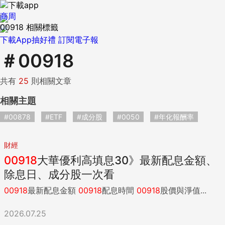
商周
00918 相關標籤
下載App抽好禮
訂閱電子報
＃
00918
共有
25
則相關文章
相關主題
#00878
#ETF
#成分股
#0050
#年化報酬率
財經
00918
大華優利高填息30》最新配息金額、
除息日、成分股一次看
00918
最新配息金額
00918
配息時間
00918
股價與淨值...
2026.07.25