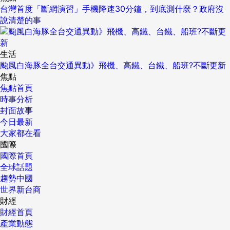
台灣首度「斷網演習」手機降速30分鐘，到底測什麼？政府沒
說清楚的事
生活
颱風白海豚全台交通異動》飛機、高鐵、台鐵、船班?不斷更新
焦點
焦點首頁
時事分析
封面故事
今日最新
大家都在看
國際
國際首頁
全球話題
趨勢中國
世界新台商
財經
財經首頁
產業動態