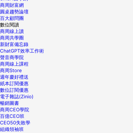
商周財富網
圓桌趨勢論壇
百大顧問團
數位閱讀
商周線上讀
商周共學圈
新財富備忘錄
ChatGPT效率工作術
聲音商學院
商周線上課程
商周Store
週年慶好禮送
紙本訂閱優惠
數位訂閱優惠
電子雜誌(Zinio)
暢銷圖書
商周CEO學院
百億CEO班
CEO50失敗學
組織領袖班