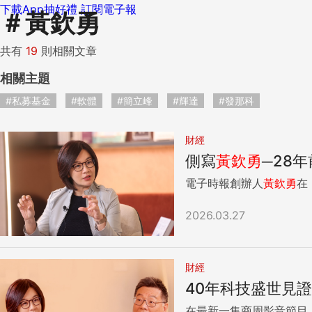
下載App抽好禮
訂閱電子報
＃
黃欽勇
共有
19
則相關文章
相關主題
#私募基金
#軟體
#簡立峰
#輝達
#發那科
財經
側寫
黃欽勇
─28
電子時報創辦人
黃欽勇
在
2026.03.27
財經
40年科技盛世見
在最新一集商周影音節目《M