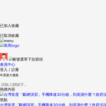
已加入收藏
已取消收藏
會員中心
登出
登入
/
註冊
年度最大優惠
熱搜內容
焦點
台灣首度「斷網演習」手機降速30分鐘，到底測什麼？政府沒