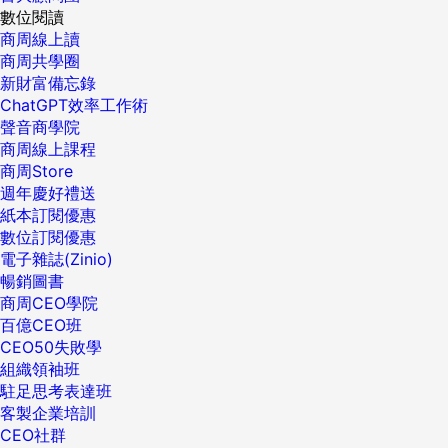
數位閱讀
商周線上讀
商周共學圈
新財富備忘錄
ChatGPT效率工作術
聲音商學院
商周線上課程
商周Store
週年慶好禮送
紙本訂閱優惠
數位訂閱優惠
電子雜誌(Zinio)
暢銷圖書
商周CEO學院
百億CEO班
CEO50失敗學
組織領袖班
駐足思考表達班
客製企業培訓
CEO社群