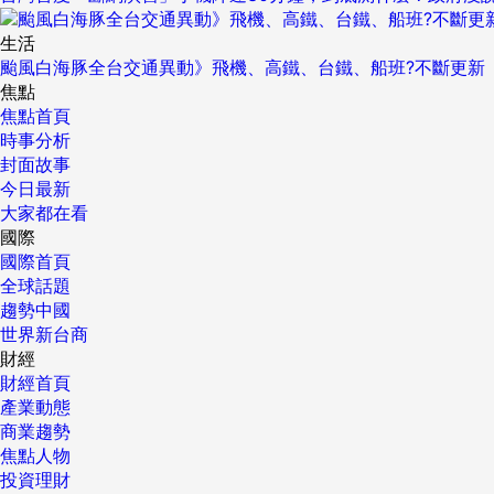
生活
颱風白海豚全台交通異動》飛機、高鐵、台鐵、船班?不斷更新
焦點
焦點首頁
時事分析
封面故事
今日最新
大家都在看
國際
國際首頁
全球話題
趨勢中國
世界新台商
財經
財經首頁
產業動態
商業趨勢
焦點人物
投資理財