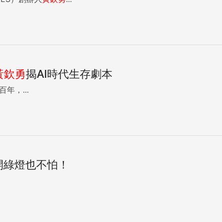
黃欽勇
揭AI時代生存劇本
場】430四☛免費報名 ☛ 《百年，...
開綠燈也不怕！