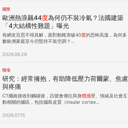
國際
歐洲熱浪飆44
度
為何仍不裝冷氣？法國建築
「4大結構性難題」曝光
有網友百思不得其解，面對動輒突破40
度
的恐怖高溫，為何多
數歐洲家庭至今仍堅持不裝空調？...
2026.06.29
職場
研究：經常擁抱，有助降低壓力荷爾蒙、焦慮
與疼痛
CT纖維接收到觸碰後，訊號會傳往與身
體感
受、情緒及社會互
動相關的腦區，包括腦島皮質（insular cortex...
2026.07.15