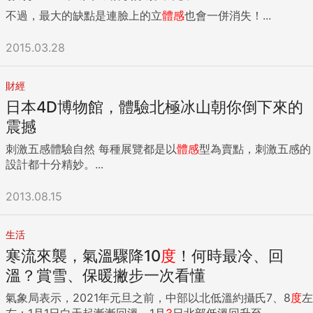
不過，最大的缺點是連臉上的立
體感
也會一併消失！...
2015.03.28
財經
日本4D博物館，體驗北極冰山朝你倒下來的
震撼
刺激五感體驗自然 每種展覽都是以
體感
型為賣點，刺激五感的
設計都十分精妙。...
2013.08.15
生活
寒流來襲，氣溫驟降10
度
！何時最冷、回
溫？賞雪、保暖撇步一次看懂
氣象局表示，2021年元旦之前，中部以北低溫約攝氏7、8
度
左
右；1月1日白天起漸漸回溫，1月
3
日北部低溫回升至...