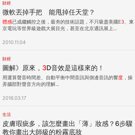
財經
微軟丟掉手把 能甩掉任天堂？
體感
已成繼觸控之後，最夯的技術話題，不只吸盡美國E
3
、東
京電玩等世界級遊戲大展目光，甚至在北京通訊展上...
2010.11.04
財經
圖解》原來，
3
D音效是這樣來的！
用運算聲音時間差、自動平衡中間音訊與側邊音訊的響
度
，操
弄腦部對聲音方向的理解...
2016.03.17
生活
皮膚瑕疵多，該怎麼畫出「薄」妝感？6步驟
教你畫出大師級的粉霧底妝