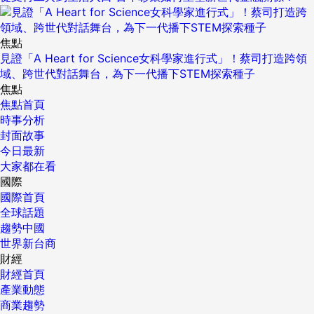
焦點
見證「A Heart for Science女科學家進行式」！蔡司打造跨領
域、跨世代對話舞台，為下一代播下STEM探索種子
焦點
焦點首頁
時事分析
封面故事
今日最新
大家都在看
國際
國際首頁
全球話題
趨勢中國
世界新台商
財經
財經首頁
產業動態
商業趨勢