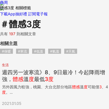
商周
體感3度 相關標籤
下載App抽好禮
訂閱電子報
＃
體感3度
共有
197
則相關文章
相關主題
#保暖
#寒流
#低溫
#氣溫
#天氣
生活
週四另一波寒流》8、9日最冷！今起降雨增
強，
體感
溫
度
最低
3
度
另外因風力較強，桃園、大台北部分地區
體感
溫
度
可能僅
3
、4
度
。...
2021.01.05