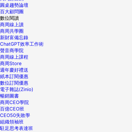
圓桌趨勢論壇
百大顧問團
數位閱讀
商周線上讀
商周共學圈
新財富備忘錄
ChatGPT效率工作術
聲音商學院
商周線上課程
商周Store
週年慶好禮送
紙本訂閱優惠
數位訂閱優惠
電子雜誌(Zinio)
暢銷圖書
商周CEO學院
百億CEO班
CEO50失敗學
組織領袖班
駐足思考表達班