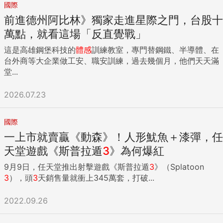
國際
前進德州阿比林》獨家走進星際之門，台股十
萬點，就看這場「反直覺戰」
這是高雄鋼堡科技的
體感
訓練教室，專門替鋼鐵、半導體、在
台外商等大企業做工安、職安訓練，過去幾個月，他們天天滿
堂...
2026.07.23
國際
一上市就賣贏《動森》！人形魷魚＋漆彈，任
天堂遊戲《斯普拉遁
3
》為何爆紅
9月9日，任天堂推出射擊遊戲《斯普拉遁
3
》（Splatoon
3
），頭
3
天銷售量就衝上345萬套，打破...
2022.09.26