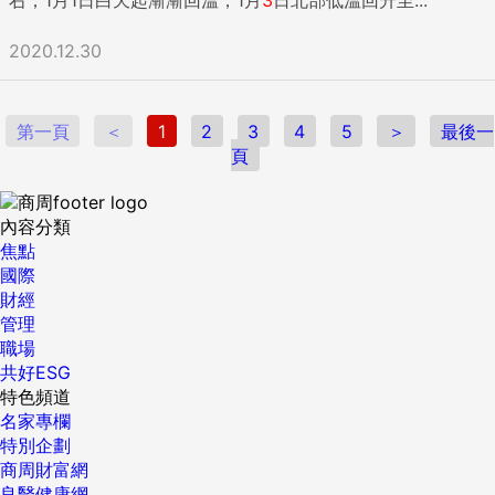
2020.12.30
第一頁
＜
1
2
3
4
5
＞
最後一
頁
內容分類
焦點
國際
財經
管理
職場
共好ESG
特色頻道
名家專欄
特別企劃
商周財富網
良醫健康網