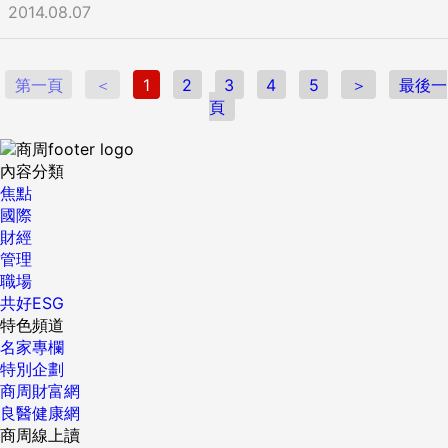
2014.08.07
諸如綜效、推出新產品之類。顧問的商業用語讓一位賓客感到
好，但這個問題可以瞬間分辨他是否在說謊。 因為真正解決問
不安，當大家在討論如何改善赤貧國家的醫療保健服務時，顧
題的人，清楚知道他們是如何一步一步解決問題的，如果「他
問談的概念似乎很不恰當。這位與會者說：「那裡很多人完全
們知道並且可以描述這些小細節」，那代表他真的有料。反
不知道他們在說什麼，在新興市場的醫療保健領域也毫無經
第一頁
＜
1
2
3
4
5
＞
最後一
之，若是虛構的經歷，很難編造出毫無漏洞、具有說服力的細
驗。那可是極具挑戰的工作。」 納克維把一切講得好像很簡
頁
節。 《記憶與認知期刊》在2020年發表一篇「透過科學拆穿
單。 他後來告訴投資人：「那些市場過去的一大特點是系統性
求職者謊言的方式」的研究，STAR行為面試法被證實為有效識
投資不足，但隨著收入提高、都市化和生活方式改變，人們對
破面試謊言。 該研究指出，當受試者能提供越多細節內容，面
內容分類
高品質醫療保健體系的需求會愈來愈高。」 納克維要投資人投
試官越能夠從中抽絲剝繭，來往問答覺察對方所述的可信度。
焦點
入該基金10億美元。這筆錢要用在亞洲與非洲高需求低收入的
數據顯示，使用這樣的檢測方式，謊言檢測從近5成提升至高
國際
城市，收購與興建12間醫療保健公司。納克維告訴投資人，阿
達8成的準確率。 那些真正有經驗的人，可不會用三言兩語隨
財經
布拉吉集團可以輕易克服基金運作的挑戰，包括找到足夠的醫
便講完自己的成就。如果對方有所保留、針對某些細節含糊帶
管理
院來收購，招募足夠的醫生與護士進醫院。他誇耀阿布拉吉投
過，可能是心虛或擔心自己提供更多訊息，可能會導致謊言被
職場
資醫療保健公司的成績多亮眼，其中確實有些是事實。阿布拉
拆穿。 ...
共好ESG
吉售出土耳其連鎖醫院Acibadem便確實賺了一筆。 納克維管
特色頻道
理這10億基金將收取標準的私募股權年費2％——相當於一年2
名家專欄
千萬美元——外加所有獲利的15。 納克維的話術很高明，但牛
特別企劃
津會議的與會者有不同的意見。阿布拉吉的主管打算要投資獲
商周財富網
利機會很高的公司，蓋茲基金會的團隊感興趣是較可能幫助非
良醫健康網
洲最貧窮者的投資，比較不把重心放在獲利的潛能。在這一點
商周線上讀
上麥拉利和蓋茲基金會的幹部相抵觸，他決定只收購獲利足以