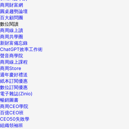
商周財富網
圓桌趨勢論壇
百大顧問團
數位閱讀
商周線上讀
商周共學圈
新財富備忘錄
ChatGPT效率工作術
聲音商學院
商周線上課程
商周Store
週年慶好禮送
紙本訂閱優惠
數位訂閱優惠
電子雜誌(Zinio)
暢銷圖書
商周CEO學院
百億CEO班
CEO50失敗學
組織領袖班