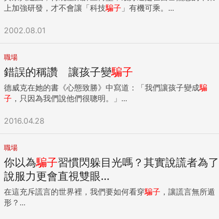
670億美元，比肯亞一整個國家還有錢，有他的支持，對其他
什麼樣的好處？ 「STAR行為面試法」給管理者的啟示 據人力
上加強研發，才不會讓「科技
騙子
」有機可乘。...
投資人具有絕佳的宣傳效果。納克維對於他和微軟創辦人的關
銀行調查顯示，若人資或管理者因未具備招募技巧而「看走
係很驕傲，甚至將兩人的合照擺在辦公室。 2013年1月，納克
眼」，除了造成時間、訓練資源浪費，也會付出士氣影響等代
2002.08.01
維在達沃斯的世界經濟論壇介紹新醫療保健基金的計畫。全球
價。 然而，求職者履歷上的內容多是工作成果、成績，較簡單
醫療產業最重要的兩個人也參加會議：荷蘭皇家飛利浦公司
空泛。且每個人都可能在面試場合吹噓自己多厲害，往往等到
（Royal Philips Electronics）的執行長萬豪敦（Frans Van
求職者錄取並工作一段時間後，雇主才能真正知道員工有多少
職場
Houten），美敦力（Medtronic）的執行長奧馬爾．伊什拉克
本事。 因此，管理者在面試時，就需要了解求職者如何做出這
錯誤的稱讚 讓孩子變
騙子
（Omar Ishrak）。兩人領導世界兩大醫療保健公司，市值加
樣的成績、採取了什麼樣的具體方法，提升招募人才的精準
德威克在她的書《心態致勝》中寫道：「我們讓孩子變成
騙
起來將近1千億美元。 對飛利浦和美敦力而言，這是明顯的好
度，把對的人放在對的位子上。 而人的思考與做事方法通常是
子
，只因為我們說他們很聰明。」...
機會。若能與蓋茲基金會一起投資該基金，他們將有更多機會
具有慣性的，過去的行為可以較好預測將來的工作績效。透過
銷售醫療設施，給納克維計畫收購和興建的醫院與診所。該基
STAR行為面試法，可以幫助管理者更全面了解其知識、經驗、
金將會幫助他們走出北美與歐洲，在快速成長的市場占有一席
2016.04.28
技能的掌握程度以及工作風格、性格特點等。 「STAR行為面
之地，這些地方對品質佳收費低的醫療照護有著很大的需求。
試法」有哪些實例？ 特斯拉執行長馬斯克（Elon Musk）在
2013年末阿布拉吉集團的財務狀況愈來愈困窘，納克維卻準備
2014年接受德國汽車雜誌《Auto Bild》採訪時指出，對於想
職場
就他的醫療保健基金計畫揭露更多細節。他邀請一小群投資人
要進入特斯拉工作的求職者，學歷並不是他評估的標準。比起
你以為
騙子
習慣閃躲目光嗎？其實說謊者為了
到他在牛津附近的鄉村別墅小聚數日，包括蓋茲基金會的茱
學歷，馬斯克更重視員工是否具備長才，因此他在面試時，往
莉．桑德蘭（Julie Sunderland）。另外還有管理顧問在場協
說服力更會直視雙眼...
往會問面試者1個問題，試圖了解求職者過去的經驗、作為「卓
助商討策略。 那天早上，納克維歡迎賓客時展現十足的魅力，
越能力的證據」。 而那道關鍵問題，便是STAR行為面試法。
在這充斥謊言的世界裡，我們要如何看穿
騙子
，讓謊言無所遁
仔細解說基金將如何運作。納克維的鄉村豪宅讓賓客印象深
馬斯克每次與求職者面談，必定會問一題：「告訴我你曾在工
形？...
刻。隨時有管家來滿足賓客的需求，而且在老宅四周的典雅花
作上遇到的一些難題，以及你是如何解決的？」 據《CNBC》
園散步也是一大享受。 管理顧問在談話中不時穿插企業術語，
報導，馬斯克表示，每個人都可以說自己解決問題的能力多