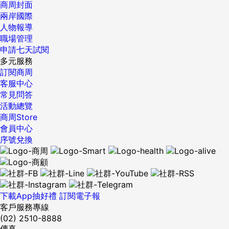
商周封面
自給自足、不需捐助就能成功營運的醫院和診所。他相信在亞
兩岸國際
非建立財務自足的醫療保健體系， 可終結對西方補助的需要。
人物報導
這樣的衝突讓納克維很傷腦筋。麥拉利是很重要的團隊成員，
職場管理
但納克維經不起失去蓋茲基金會的支持。 前英國健保執行長也
申請七天試閱
加入 納克維希望聘用更大咖的人物來提升醫療保健的資歷，為
多元服務
了吸引名氣響亮的主管，他不惜給出部分員工認為荒謬的高
訂閱商周
價。結果他找到了大衛．尼克遜爵士（Sir David
客服中心
Nicholson），前英國國家健保局的執行長。 他任職期間引發
常見問答
不少爭議，例如某一年除了21萬英鎊的薪資， 另外又收下4萬
活動總覽
1600英鎊的津貼，引發批評。另一項批評是他監督的一些醫院
商周Store
死亡率大量攀升，因為管理者太把重心放在財務上，他因此被
會員中心
迫以執行長及個人的身分道歉。 他離開英國國家健保局後，曼
序號兌換
恩邀請他加入阿布拉吉集團。在蓋茲基金會的要求下，曼恩成
立影響力委員會來篩選投資項目。曼恩提供尼克遜爵士年薪12
萬美元，一個月只需工作4天。這樣的年收入足夠在肯亞聘僱6
名醫生，但尼克遜爵士的責任並不多。 合約中註明：「由顧問
決定執行服務的方法、細節與手段，阿布拉吉無權也不會控制
下載App抽好禮
訂閱電子報
顧問提供服務的方式或程序。」 尼克遜爵士接受了。這項任命
客戶服務專線
案引發醫療保健基金員工的驚愕，他們不明白為什麼這人做這
(02) 2510-8888
麼少的事，領這麼多的錢。 錢都花在肥貓高薪上 2016年7月阿
傳真