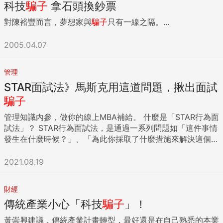
科技
騙子
拿石頭換鈔票
問題，蓋茲夫婦必須找到方法，為亞非拉丁美洲數十億窮人提
供基本的醫療服務。 因此，引領蓋茲認識納克維。 與比爾．
對陳裕豐而言，夢想家與
騙子
只有一線之隔。...
蓋茲合作醫療保健基金 納克維想要親近蓋茲，2012年10月蓋
茲到阿聯時，納克維邀請他到家裡用餐。 蓋茲和納克維有很多
2005.04.07
事情要討論。兩人幾週前才達成共識：他們的慈善基金會將合
作在巴基斯坦推行計畫生育方案（family-planning
program）。納克維似乎正是蓋茲尋覓的人，有錢但關心窮
管理
人。 納克維也對蓋茲有所求。他們可以聯手改變亞非數百萬最
STAR面試法》馬斯克用這道問題，揪出面試
底層窮人的生活，不是靠給錢， 而是建立一檔新的大規模私募
騙子
股權基金，投資新興市場的醫院和診所。蓋茲目前也有投資一
檔非洲醫療保健基金，該基金的問題是規模太小，無法真正發
管理知識內參，做你的線上MBA補給。 什麼是「STAR行為面
揮影響力。於是誕生了阿布拉吉集團成長市場醫療基金
試法」？ STAR行為面試法，是通過一系列問題如「這件事情
（Growth Markets Health Fund）的構想。 餐會後數日，中
發生在什麼時候？」、「為此你採取了什麼措施來解決這個問
東與巴基斯坦各地報紙都刊出蓋茲和納克維廣泛協議合作的新
題？」、「你當時是怎麼思考的？」等等，有助於將求職者的
聞。新聞報導還附上一張照片，蓋茲穿西裝打領帶，微笑但不
能力、性格具體化，更全面性蒐集履歷以外的內容。 STAR是
2021.08.19
太自在地看著地板。納克維看起來比較放鬆，穿西裝，襯衫領
行為面試原理的縮寫，分別代表： S＝情境（Situation）： 你
口敞開，臉上滿滿的笑容。 報導中引述蓋茲的話：「這是很重
在什麼樣的情況下？面臨什麼問題？遇到什麼樣人、事衝突？
財經
要的共同投資夥伴關係，同時也代表一種很有智慧的合作方
T＝任務（Task） ：在上述情況下，需要完成什麼樣的任務？
傳統產業小心「科技
騙子
」！
式，未來的發展無可限量。」 醫療基金逐漸擴大 有了蓋茲這
A＝行動 （Action）：你採取了什麼行動來解決問題？ R＝結
位投資人和盟友，對納克維是意料之外的重大成功。此人身價
果（Result） ： 最終得到了什麼樣的成果？給組織、客戶帶來
黃崇興建議，傳統產業計畫轉型，最好還是在自己熟悉的本業