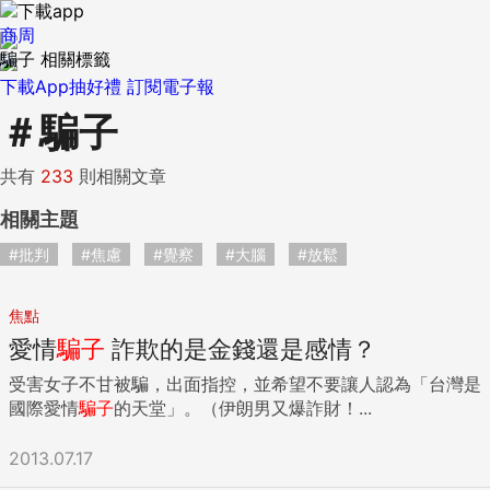
商周
騙子 相關標籤
下載App抽好禮
訂閱電子報
＃
騙子
共有
233
則相關文章
相關主題
#批判
#焦慮
#覺察
#大腦
#放鬆
焦點
愛情
騙子
詐欺的是金錢還是感情？
受害女子不甘被騙，出面指控，並希望不要讓人認為「台灣是
國際愛情
騙子
的天堂」。（伊朗男又爆詐財！...
2013.07.17