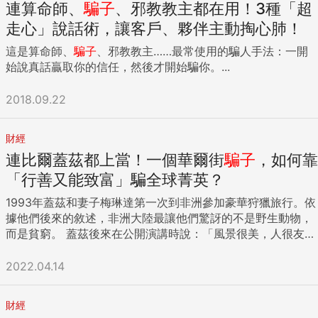
連算命師、
騙子
、邪教教主都在用！3種「超
走心」說話術，讓客戶、夥伴主動掏心肺！
這是算命師、
騙子
、邪教教主……最常使用的騙人手法：一開
始說真話贏取你的信任，然後才開始騙你。...
2018.09.22
財經
連比爾蓋茲都上當！一個華爾街
騙子
，如何靠
「行善又能致富」騙全球菁英？
1993年蓋茲和妻子梅琳達第一次到非洲參加豪華狩獵旅行。依
據他們後來的敘述，非洲大陸最讓他們驚訝的不是野生動物，
而是貧窮。 蓋茲後來在公開演講時說：「風景很美，人很友
善，但那裡的貧窮是我們第一次看到的， 讓人非常不安。顯然
我們只知道非洲有些地方是貧窮的，但真的親赴非洲後才發
2022.04.14
現，抽象的理解變成無法忽視的不公。」 蓋茲夫婦在基金會創
立初期投入數十億美元，發展疫苗和藥物以根除嚴重的疾病，
財經
如小兒麻痺、肺炎、瘧疾和愛滋病。但要真正解決全球的健康