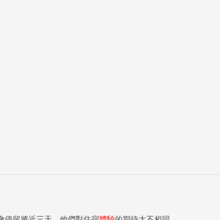
會停留將近三天，他們對住宿
體驗
的期待大不相同...