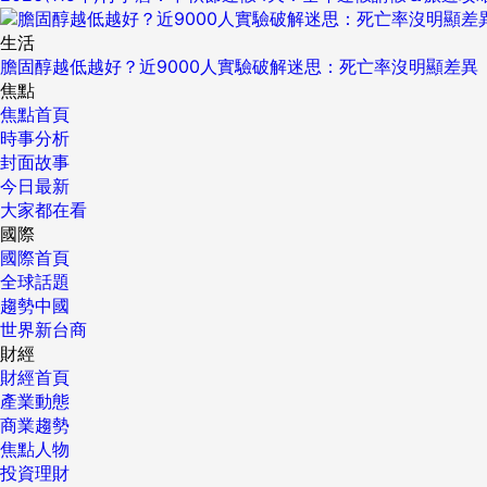
生活
膽固醇越低越好？近9000人實驗破解迷思：死亡率沒明顯差異
焦點
焦點首頁
時事分析
封面故事
今日最新
大家都在看
國際
國際首頁
全球話題
趨勢中國
世界新台商
財經
財經首頁
產業動態
商業趨勢
焦點人物
投資理財