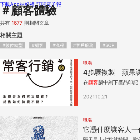
下載App抽好禮
訂閱電子報
＃
顧客體驗
共有
1677
則相關文章
相關主題
#數位轉型
#顧客
#流程
#客戶服務
#SOP
職場
4步驟複製 蘋果
在
顧客
2021.10.21
職場
它憑什麼讓客人一
隔天早上七點就離開，對