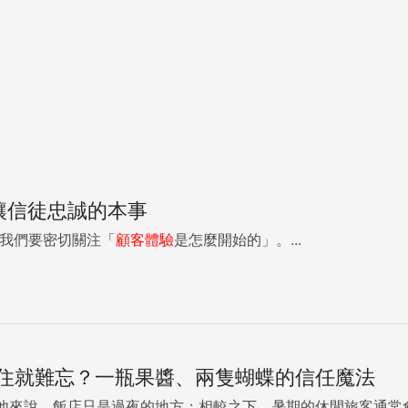
讓信徒忠誠的本事
腦中刻下產品印記 我們要密切關注「
顧客
體驗
是怎麼開始的」。...
住就難忘？一瓶果醬、兩隻蝴蝶的信任魔法
他來說，飯店只是過夜的地方；相較之下，暑期的休閒旅客通常