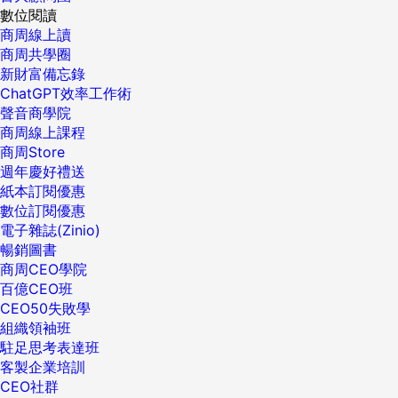
數位閱讀
商周線上讀
商周共學圈
新財富備忘錄
ChatGPT效率工作術
聲音商學院
商周線上課程
商周Store
週年慶好禮送
紙本訂閱優惠
數位訂閱優惠
電子雜誌(Zinio)
暢銷圖書
商周CEO學院
百億CEO班
CEO50失敗學
組織領袖班
駐足思考表達班
客製企業培訓
CEO社群