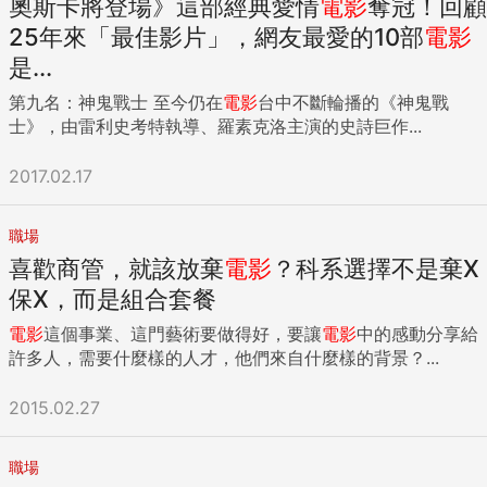
奧斯卡將登場》這部經典愛情
電影
奪冠！回顧
25年來「最佳影片」，網友最愛的10部
電影
是...
第九名：神鬼戰士 至今仍在
電影
台中不斷輪播的《神鬼戰
士》，由雷利史考特執導、羅素克洛主演的史詩巨作...
2017.02.17
職場
喜歡商管，就該放棄
電影
？科系選擇不是棄X
保X，而是組合套餐
電影
這個事業、這門藝術要做得好，要讓
電影
中的感動分享給
許多人，需要什麼樣的人才，他們來自什麼樣的背景？...
2015.02.27
職場