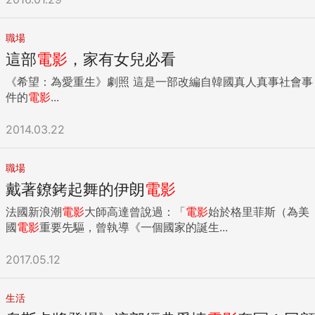
職場
這部
電影
，家有女兒必看
《希望：為愛重生》劇照 這是一部改編自韓國真人真事社會事
件的
電影
...
2014.03.22
職場
戴著鐐銬起舞的伊朗
電影
法國新浪潮
電影
大師高達曾說過：「
電影
始於格里菲斯（為美
國
電影
重要先驅，曾執導《一個國家的誕生...
2017.05.12
生活