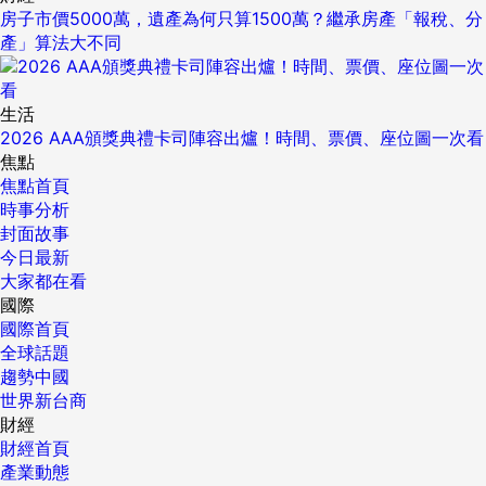
房子市價5000萬，遺產為何只算1500萬？繼承房產「報稅、分
產」算法大不同
生活
2026 AAA頒獎典禮卡司陣容出爐！時間、票價、座位圖一次看
焦點
焦點首頁
時事分析
封面故事
今日最新
大家都在看
國際
國際首頁
全球話題
趨勢中國
世界新台商
財經
財經首頁
產業動態