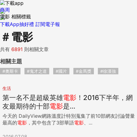
商周
電影 相關標籤
下載App抽好禮
訂閱電子報
＃
電影
共有
6891
則相關文章
相關主題
#奧斯卡
#鬼才之道
#國片
#金馬獎
#徐漢強
生活
第一名不是超級英雄
電影
！2016下半年，網
友最期待的十部
電影
是...
今天的 DailyView網路溫度計特別蒐集了前10部網友討論聲量
最高的
電影
，其中包含了3部華語
電影
、...
2016.07.08