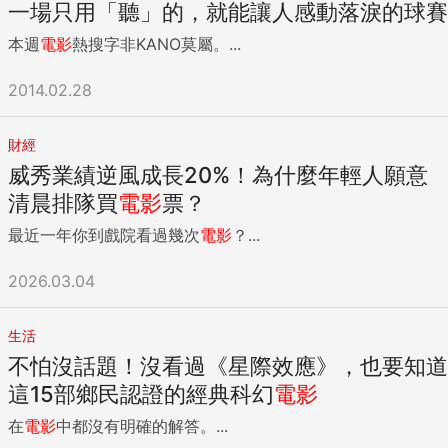
一場只用「聽」的，就能讓人感動落淚的球賽
本週
電影
熱搜字非KANO莫屬。...
2014.02.28
財經
威秀業績逆風成長20%！為什麼年輕人願意
清晨排隊買
電影
票？
最近一年你到戲院看過幾次
電影
？...
2026.03.04
生活
不怕沒話題！沒看過《星際效應》，也要知道
這15部鄉民認證的經典科幻
電影
在
電影
中都沒有明確的解答。...