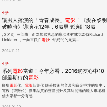
生活
讓男人落淚的「青春成長」
電影
！《愛在黎明
破曉時》導演花12年，6歲男孩演到18歲
, 2013）三部曲，而為觀眾熟悉的導演李察林克雷特Richard
Linklater ，一向喜歡在
電影
中玩時間的元素...
2014.11.21
生活
系列
電影
當道！今年必看，2016網友心中10
部最期待的
電影
影集
電影
化、
電影
影集化 隨著技術的普及和資金挹注的集中，
電視（或數位）影集品質的整體提升及其所開拓的龐大市場相
信大家都十分有感...
2016.01.29