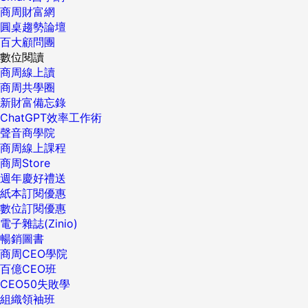
商周財富網
圓桌趨勢論壇
百大顧問團
數位閱讀
商周線上讀
商周共學圈
新財富備忘錄
ChatGPT效率工作術
聲音商學院
商周線上課程
商周Store
週年慶好禮送
紙本訂閱優惠
數位訂閱優惠
電子雜誌(Zinio)
暢銷圖書
商周CEO學院
百億CEO班
CEO50失敗學
組織領袖班