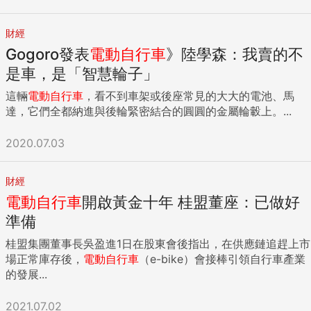
財經
Gogoro發表
電動自行車
》陸學森：我賣的不
是車，是「智慧輪子」
這輛
電動自行車
，看不到車架或後座常見的大大的電池、馬
達，它們全都納進與後輪緊密結合的圓圓的金屬輪轂上。...
2020.07.03
財經
電動自行車
開啟黃金十年 桂盟董座：已做好
準備
桂盟集團董事長吳盈進1日在股東會後指出，在供應鏈追趕上市
場正常庫存後，
電動自行車
（e-bike）會接棒引領自行車產業
的發展...
2021.07.02