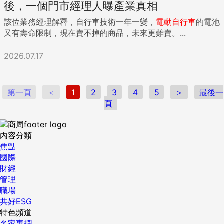
後，一個門市經理人曝產業真相
該位業務經理解釋，自行車技術一年一變，
電動自行車
的電池
又有壽命限制，現在賣不掉的商品，未來更難賣。...
2026.07.17
第一頁
＜
1
2
3
4
5
＞
最後一
頁
內容分類
焦點
國際
財經
管理
職場
共好ESG
特色頻道
名家專欄