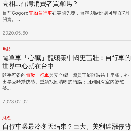
亮相...台灣消費者買單嗎？
目前Gogoro
電動自行車
在美國先發，台灣與歐洲則可望在7月
開賣。...
2020.05.30
焦點
電單車「心臟」龍頭棄中國更茁壯：自行車的
世界中心就在台中
隨手可得的
電動自行車
與安全帽，讓員工能隨時跨上座椅，外
出享受騎乘快感、重新找回清晰的頭腦；回到擁有室內盪鞦
韆...
2023.02.02
財經
自行車業最冷冬天結束？巨大、美利達漲停背