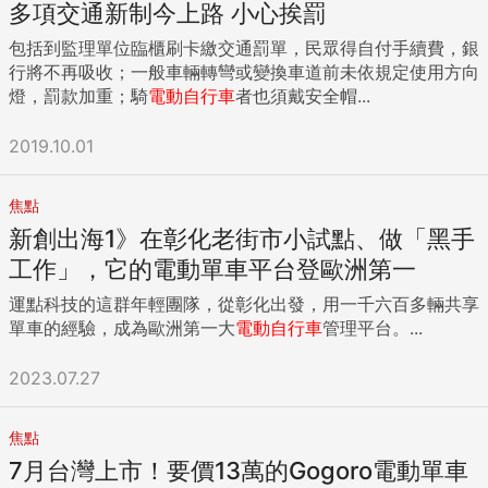
多項交通新制今上路 小心挨罰
包括到監理單位臨櫃刷卡繳交通罰單，民眾得自付手續費，銀
行將不再吸收；一般車輛轉彎或變換車道前未依規定使用方向
燈，罰款加重；騎
電動自行車
者也須戴安全帽...
2019.10.01
焦點
新創出海1》在彰化老街市小試點、做「黑手
工作」，它的電動單車平台登歐洲第一
運點科技的這群年輕團隊，從彰化出發，用一千六百多輛共享
單車的經驗，成為歐洲第一大
電動自行車
管理平台。...
2023.07.27
焦點
7月台灣上市！要價13萬的Gogoro電動單車