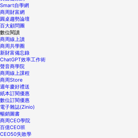
Smart自學網
商周財富網
圓桌趨勢論壇
百大顧問團
數位閱讀
商周線上讀
商周共學圈
新財富備忘錄
ChatGPT效率工作術
聲音商學院
商周線上課程
商周Store
週年慶好禮送
紙本訂閱優惠
數位訂閱優惠
電子雜誌(Zinio)
暢銷圖書
商周CEO學院
百億CEO班
CEO50失敗學