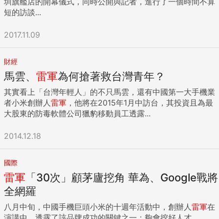
圳旗艦店的開幕儀式，同時公開與記者，進行了一個時間不算
短的訪談...
2017.11.09
財經
馬雲、
雷軍
為何搶著救台灣青年？
其實看上「台灣年輕人」的不只馬雲，還有中國第一大手機業
者小米創辦人
雷軍
，他將在2015年1月中訪台，其投資且為最
大股東的防毒軟體公司獵豹移動員工透露...
2014.12.18
國際
雷軍
「30次」顧茅廬挖角 華為、Google戰將
全網羅
八月中旬，中國手機巨頭小米的十週年活動中，創辦人
雷軍
在
演講中，透露了該品牌成功的關鍵之一：夠會挖好人才...