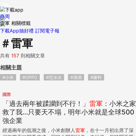
商周
雷軍 相關標籤
下載App抽好禮
訂閱電子報
＃
雷軍
共有
157
則相關文章
相關主題
#小米
#OPPO
#范冰冰
#滴滴
#爆料
國際
「過去兩年被蹂躪到不行！」
雷軍
：小米之家
救了我...只要天不塌，明年小米就是全球500
強企業
經過兩年的低潮之後，小米創辦人
雷軍
，在十一月初出席了深