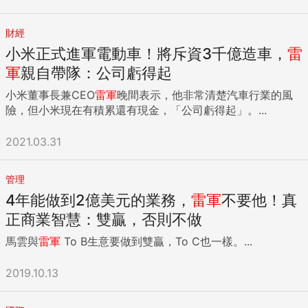
財經
小米正式進軍電動車！將斥資3千億造車，
雷
軍
親自帶隊：公司虧得起
小米董事長兼CEO
雷軍
晚間表示，他非常清楚汽車行業的風
險，但小米現在有積累還有現金，「公司虧得起」。...
2021.03.31
管理
4年能做到2億美元的業務，
雷軍
不要他！真
正商業智慧：雙贏，否則不做
馬雲與
雷軍
To B生意要做到雙贏，To C也一樣。...
2019.10.13