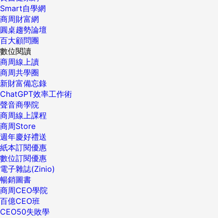
Smart自學網
商周財富網
圓桌趨勢論壇
百大顧問團
數位閱讀
商周線上讀
商周共學圈
新財富備忘錄
ChatGPT效率工作術
聲音商學院
商周線上課程
商周Store
週年慶好禮送
紙本訂閱優惠
數位訂閱優惠
電子雜誌(Zinio)
暢銷圖書
商周CEO學院
百億CEO班
CEO50失敗學