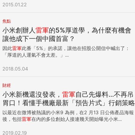
2015.01.22
焦點
小米創辦人
雷軍
的5%厚道學，為什麼有機會
讓他成下一個中國首富？
因此
雷軍
此番「5%」的承諾，讓他在招股公開信中喊出了：
「厚道的人運氣不會太差。」...
2018.05.04
財經
小米新機還沒發表，
雷軍
自己先爆料...不再吊
胃口！看懂手機廠最新「預告片式」行銷策略
以最近在微博被熱議的小米9 為例，在2 月13 日公佈產品海報
後，包括
雷軍
在內的多位創始人接連幾天開始曝光小米...
2019.02.19