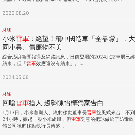
2020.08.20
財經
小米
雷軍
：絕望！稱中國造車「全靠矇」，大
同小異、價廉物不美
綜合澎湃新聞報導及網路訊息，日前登場的2024北京車展已經
結束，但「
雷軍
效應遠沒有結束」。...
2024.05.08
財經
回嗆
雷軍
搶人 趨勢陳怡樺獨家告白
1月13日，小米創辦人、獵豹移動董事長
雷軍
旋風式來台，不到
24小時，掀起一股小米旋風，但
雷軍
刻意的把球做給了防毒軟
體公司獵豹移動執行長傅盛...