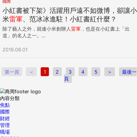
國際
小紅書被下架》活躍用戶遠不如微博，卻讓小
米
雷軍
、范冰冰進駐！小紅書紅什麼？
除了藝人之外，就連小米創辦人
雷軍
，也是在小紅書上「出
道」的名人之一。...
2019.08.01
第一頁
＜
1
2
3
4
5
＞
最後一
頁
內容分類
焦點
國際
財經
管理
職場