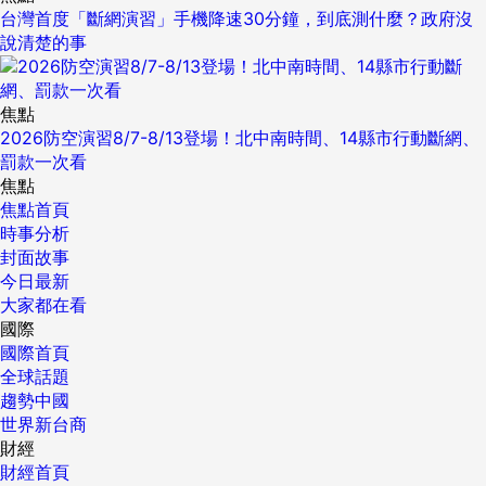
台灣首度「斷網演習」手機降速30分鐘，到底測什麼？政府沒
說清楚的事
焦點
2026防空演習8/7-8/13登場！北中南時間、14縣市行動斷網、
罰款一次看
焦點
焦點首頁
時事分析
封面故事
今日最新
大家都在看
國際
國際首頁
全球話題
趨勢中國
世界新台商
財經
財經首頁