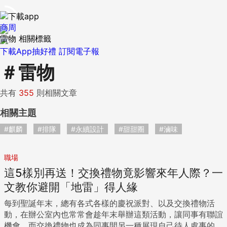
商周
雷物 相關標籤
下載App抽好禮
訂閱電子報
＃
雷物
共有
355
則相關文章
相關主題
#麒麟
#排隊
#永續設計
#甜甜圈
#滷味
職場
這5樣別再送！交換禮物竟影響來年人際？一
文教你避開「地雷」得人緣
每到聖誕年末，總有各式各樣的慶祝派對、以及交換禮物活
動，在辦公室內也常常會趁年末舉辦這類活動，讓同事有聯誼
機會。而交換禮物也成為同事間另一種展現自己待人處事的方