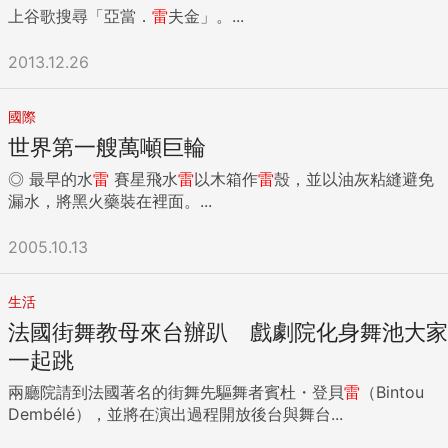
上谷歌搜尋「亞當．
雷
夫金」。...
空間無端被佔的不快。 （五）任何大件物品在辦公室交換禮
品，不論是什麼物品，只要它的體積太大就會讓受贈者很不方
便，在辦公室開完派對當晚，大家都可能有餘興節目或約會，
2013.12.26
不會方便帶著這種大件物品到處走，但辦公室座位空間有限，
禮物體積太大，根本是無處安放，收到禮物的興奮度，便會因
國際
為要先急切地為它張羅藏身之所而急速下降。我見過同事交換
世界第一艘萬噸巨輪
到一隻巨型抱枕，辦公桌下沒有空間可放，只好將它放在辦公
椅上，剛好那位同事在年末派對第2天開始放年假，結果是我
◎ 最早的水
雷
賽星飛水
雷
以木箱作
雷
殼，並以油灰粘縫避免
們其他同事跟那隻抱枕「共事」了好一段時間，直到那位同事
漏水，將黑火藥裝在裡面。...
休假完復工回來，它才消失。 小處也可用心製造驚喜 在交換
禮物中有人誤觸地雷，當然也有人贏得大量口碑，極受歡迎，
2005.10.13
因為有預算範圍，大家都不太期望什麼特別名貴東西，但就會
很在意有沒有花過一點心思，至少也是大方得體之選。我曾有
一位主管，雖然他交換禮物的選擇未必次次驚喜，但他每次總
生活
會買預算範圍上限多20％、30％的禮物，讓很多同事都很期待
法國街舞教母來台辦趴 戲劇院化身舞池大家
換到他的禮物，覺得很超值。 我們大多數人買交換的禮物，都
一起跳
是用店家提供的免費包裝紙作一般包裝就好，但我見過一位同
事每次交換禮物，都特意參考網上那些禮物包裝的視頻，把禮
兩廳院請到法國著名的街舞先驅舞者賓杜・登貝
雷
（Bintou
物包裝得漂漂亮亮，看起來比它的實際價值高很多，每次都讓
Dembélé），並將在演出過程開放後台與舞台...
很多同事好奇內裡有什麼禮物，讓人很驚喜。後來，這位同事