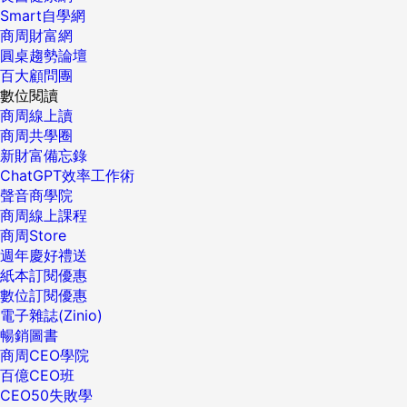
Smart自學網
商周財富網
圓桌趨勢論壇
百大顧問團
數位閱讀
商周線上讀
商周共學圈
新財富備忘錄
ChatGPT效率工作術
聲音商學院
商周線上課程
商周Store
週年慶好禮送
紙本訂閱優惠
數位訂閱優惠
電子雜誌(Zinio)
暢銷圖書
商周CEO學院
百億CEO班
CEO50失敗學