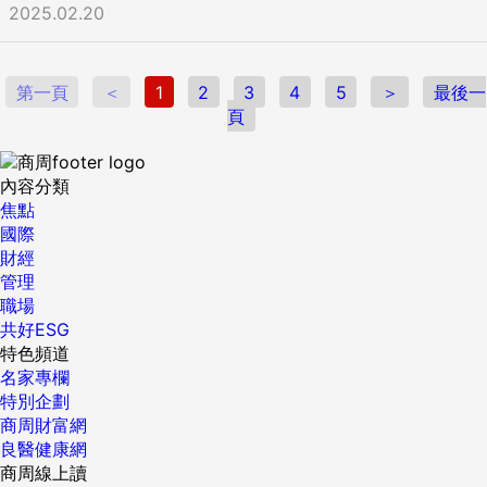
對細節的用心令部分主管很有印象，讓他有機會參與公司某些
2025.02.20
重要項目，成了他日後升調部門的契機。 每個人都很期望在職
場有可供自己發揮的舞台，但這些事情通常不會是自己在原地
一動不動，就會從天而降，很多時候需要先好好經營自己。在
第一頁
＜
1
2
3
4
5
＞
最後一
職場有工作實力是基本，而待人處事的細緻成熟則是通往夢想
頁
舞台的加速器；當大家在做同一件事，即使是辦公室內交換禮
物，這種與工作無直接關係的小事，都願意比別人在細節上用
心，盡量在有限範圍中將同事期望值與興奮度最大化，這何嘗
內容分類
不是一種成本效益，更是一種讓人可以見微知著的覺察力展
焦點
現。 ＊本文透過「方格子直送計劃」合作轉載，原文：年末辦
國際
公室交換禮物，人際地雷與製造人緣的兩面刃！？ 責任編輯：
財經
易佳蓉 ...
管理
職場
共好ESG
特色頻道
名家專欄
特別企劃
商周財富網
良醫健康網
商周線上讀