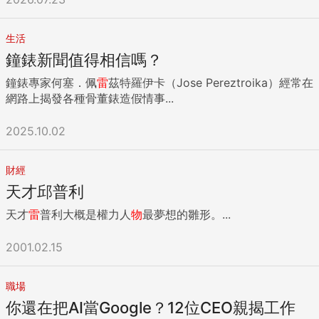
用，舊的杯子拿來當筆筒、水勺、裝筷子、化妝刷等等，家裡
一切棒狀的東西都已經有它專屬的杯子，還剩下一些全新未用
的，待轉送慈善團體。 （二） 桌曆 記事本桌曆與記事本本來
生活
是很有用的東西，而且當中有些是非常讓人愛不釋手的，我就
鐘錶新聞值得相信嗎？
曾交換到一個桌曆，當中每一頁都有一句不同作者的鼓勵，讀
鐘錶專家何塞．佩
雷
茲特羅伊卡（Jose Pereztroika）經常在
了之後那一天心情會很好，我還一直留著那個桌曆。桌曆與記
網路上揭發各種骨董錶造假情事...
事本之所以在交換禮物名單中變得不受歡迎的原因，一則現在
很多人已改用電腦、手機記事，它們的必用性已大大減低；二
2025.10.02
則是如果不計較款式，它是比較容易免費拿得到，而如果是要
付錢的，那自然是對款式比較有要求，而這類要求是很個人化
的，從交換禮物中得到的桌曆與記事本，就往往未必合個人喜
財經
好。 我曾交換到的一個桌曆是一個立體摺紙擺設，非常好看也
天才邱普利
很有心思。只是每到月底要換月份的時候，要先把它拆開來，
換一個摺法才會顯示下一個月的月份卡，問題是在辦公室忙成
天才
雷
普利大概是權力人
物
最夢想的雛形。...
一團時要弄這個，一點都不好玩，結果那個桌曆到了12月時它
還停留在2月，原封不動。 （三）需要再行加工的半成品／植
2001.02.15
物／種子 有些同事會很想要給同事獨一無二的禮物，所以會選
那類需要受贈者需要自己加工才有成品的物件，例如我見過同
職場
事交換到一個零錢包，當中那個真皮錢包的外型已經裁好，但
還沒有縫上，它的包裝內附有針線，需要自己先縫上才可以
你還在把AI當Google？12位CEO親揭工作