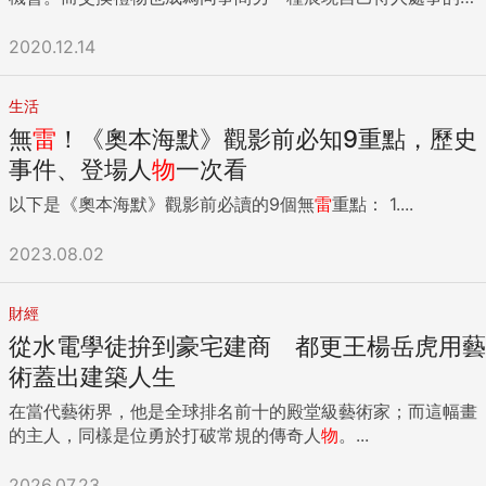
式，可能有人覺得只是同事間輕鬆聯誼，不需要如此費力，但
現實是禮物選得有心思而且受歡迎，可以讓自己於同事間留有
2020.12.14
好印象。否則，可能整年都被以為是待人敷衍，有損人緣。 既
然大家普遍期望如此，而且這些活動的主辦人通常都很有經
生活
驗，為免出現尷尬場面，除了設定交換禮物的預算範圍，都會
無
雷
！《奧本海默》觀影前必知9重點，歷史
加設某些規定，例如禮物要男女都適用、不要飲食品類，以免
禮物迅速被其他同事瓜分等。而且不管什麼交換方式，哪件禮
事件、登場人
物
一次看
物由誰提供一定會被公開等等，所以就算所選禮物不是「驚為
以下是《奧本海默》觀影前必讀的9個無
雷
重點： 1....
天人」，也不要讓人覺得掃興，為自己埋下人際地雷。不受歡
迎的辦公室交換禮物名單可能各有不同，但下列5個選項應該
2023.08.02
是已經是所有人都會列為負評級別： （一）保溫杯／馬克杯
大家在辦公室交換禮物都想買的禮物既男女合用，又有實用
性，如此一來，保溫杯或馬克杯就成為大熱首選；杯子這個選
財經
項本身沒什麼問題，但問題在於太多人覺得它很好，以至很多
從水電學徒拚到豪宅建商 都更王楊岳虎用藝
時候，每一次交換禮物都好像大家在交換杯子，我就試過在一
術蓋出建築人生
場20人的交換禮物，就有11個杯子，最後大家期望值變得很
低，希望自己抽到的不是杯子就好。杯子是耐用的東西，尤其
在當代藝術界，他是全球排名前十的殿堂級藝術家；而這幅畫
是馬克杯，一個人平常用到的最多2、3個而已，所以經年累月
的主人，同樣是位勇於打破常規的傳奇人
物
。...
下來，我家就有有超過15個交換禮物得來的杯子，有些還是送
出者不遠千里由國外帶回的限量版；而且我也已經非常物盡其
2026.07.23