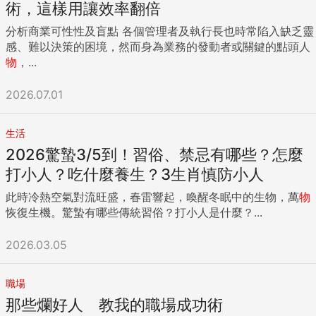
用。老實說，大部分人都會期望一些可以一開即用的現成品當
術，這樣用讓效率翻倍
禮物，要自己加工的半成品可能真的沒那麼興奮，好像是收到
分析商業可性性及盲點 各個管理者及執行長也時常陷入缺乏靈
一份功課多於禮物，尤其那些加工不是自己擅長的項目。 我曾
感、難以決策的困境，然而身為業務的發動者或關鍵的點頭人
交換到一個類似「草頭寶寶」的東西，它下面是個卡通動物頭
物
，...
的玻璃擺設，內有化學泥土，說明書講每星期澆一下水，那些
像「頭髮」的草就會長出來，還可以自己修剪換髮型；我本來
2026.07.01
覺得應該很簡單，只是做這些東西也是要講天份的，最終的情
況是本應種出盆栽，我卻種出了一頭「梅菜」。最糟糕是送出
的同事每天上班都會經過我的座位，當我想到他一經過就會看
生活
到我的「傑作」，就會很驚心，最後我是要把它轉給對園藝有
2026驚蟄3/5到！習俗、禁忌有哪些？怎麼
心得的同事，讓它活得下來。 草頭寶寶盆栽來源：國立中興大
打小人？吃什麼養生？3生肖慎防小人
學檔案應用專區 （四）有聖誕氣氛的擺設 以有聖誕氣氛的東
西作交換禮物，就算東西再好，也會被誤會是缺乏誠意之選，
此時冷熱空氣對流旺盛，春雷響起，喚醒冬眠中的生物，萬
物
像因為沒時間、忽忙之下急就章的選擇，受贈人收到後興奮度
恢復生機。驚蟄有哪些傳統習俗？打小人是什麼？...
固然先打折扣，而且這些東西只適合留在聖誕年末這個時空，
過了節慶它還依然存在，就是過氣的東西，所以這類物品再好
2026.03.05
也只會用最多1星期。如果加上是擺設類的物品，更是地雷中地
雷，現代人最缺乏的是時間與空間，最不缺的是身外物，收到
這類沒太多實用性的物品就得找地方安置，並需不時清潔打
職場
理，想起都覺累。我就收過內有雪人的水晶球紙鎮，當雪人、
那些爛好人 教我的職場成功術
水晶球、紙鎮三樣事情加在一起，就是有種讓人覺得辦公桌上