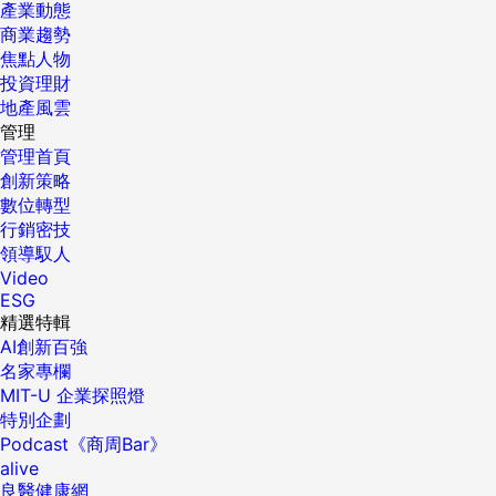
產業動態
商業趨勢
焦點人物
投資理財
地產風雲
管理
管理首頁
創新策略
數位轉型
行銷密技
領導馭人
Video
ESG
精選特輯
AI創新百強
名家專欄
MIT-U 企業探照燈
特別企劃
Podcast《商周Bar》
alive
良醫健康網